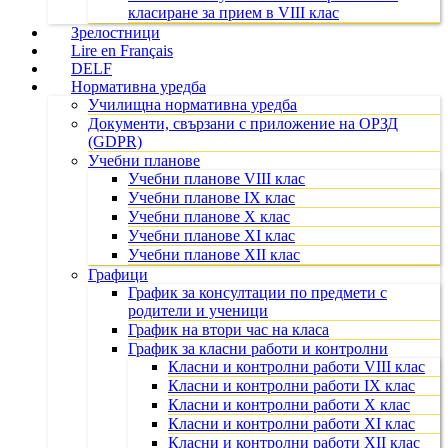
класиране за прием в VIII клас
Зрелостници
Lire en Français
DELF
Нормативна уредба
Училищна нормативна уредба
Документи, свързани с приложение на ОРЗД
(GDPR)
Учебни планове
Учебни планове VIII клас
Учебни планове IX клас
Учебни планове X клас
Учебни планове XI клас
Учебни планове XII клас
Графици
График за консултации по предмети с
родители и ученици
График на втори час на класа
График за класни работи и контролни
Класни и контролни работи VIII клас
Класни и контролни работи IX клас
Класни и контролни работи X клас
Класни и контролни работи XI клас
Класни и контролни работи XII клас