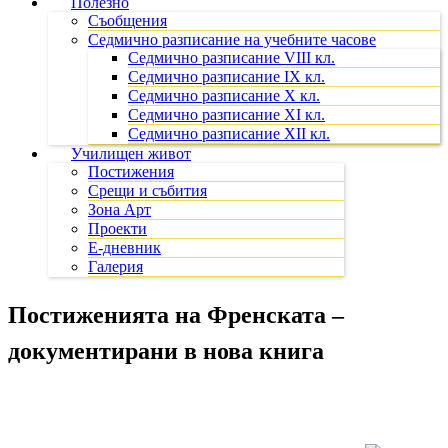
Полезно
Съобщения
Седмично разписание на учебните часове
Седмично разписание VIII кл.
Седмично разписание IX кл.
Седмично разписание X кл.
Седмично разписание XI кл.
Седмично разписание XII кл.
Училищен живот
Постижения
Срещи и събития
Зона Арт
Проекти
Е-дневник
Галерия
Постиженията на Френската –
документирани в нова книга