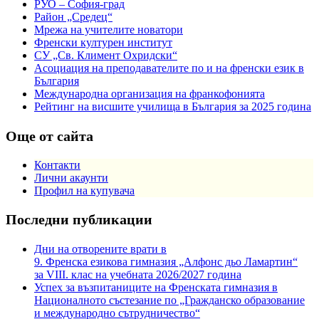
РУО – София-град
Район „Средец“
Мрежа на учителите новатори
Френски културен институт
СУ „Св. Климент Охридски“
Асоциация на преподавателите по и на френски език в
България
Международна организация на франкофонията
Рейтинг на висшите училища в България за 2025 година
Още от сайта
Контакти
Лични акаунти
Профил на купувача
Последни публикации
Дни на отворените врати в
9. Френска езикова гимназия „Алфонс дьо Ламартин“
за VIII. клас на учебната 2026/2027 година
Успех за възпитаниците на Френската гимназия в
Националното състезание по „Гражданско образование
и международно сътрудничество“