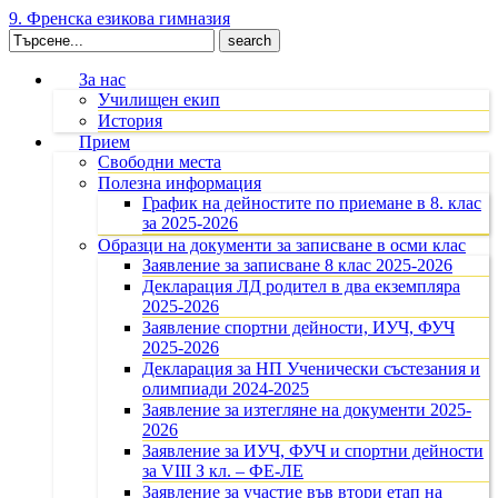
9. Френска езикова гимназия
Search
for:
За нас
Училищен екип
История
Прием
Свободни места
Полезна информация
График на дейностите по приемане в 8. клас
за 2025-2026
Образци на документи за записване в осми клас
Заявление за записване 8 клас 2025-2026
Декларация ЛД родител в два екземпляра
2025-2026
Заявление спортни дейности, ИУЧ, ФУЧ
2025-2026
Декларация за НП Ученически състезания и
олимпиади 2024-2025
Заявление за изтегляне на документи 2025-
2026
Заявление за ИУЧ, ФУЧ и спортни дейности
за VIII З кл. – ФЕ-ЛЕ
Заявление за участие във втори етап на