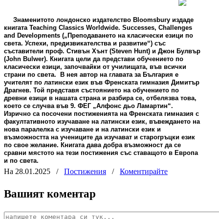
Знаменитото лондонско издателство Bloomsbury издаде
книгата Teaching Classics Worldwide. Successes, Challenges
and Developments („Преподаването на класически езици по
света. Успехи, предизвикателства и развитие“) със
съставители проф. Стивън Хънт (Steven Hunt) и Джон Булвър
(John Bulwer). Книгата цели да представи обучението по
класически езици, започвайки от училищата, във всички
страни по света.
В нея автор на главата за България е
учителят по латински език във Френската гимназия Димитър
Драгнев. Той представя състоянието на обучението по
древни езици в нашата страна и разбира се, отбелязва това,
което се случва във 9. ФЕГ „Алфонс дьо Ламартин“.
Изрично са посочени постиженията на Френската гимназия с
факултативното изучаване на латински език, въвеждането на
нова паралелка с изучаване и на латински език и
възможността на учениците да изучават и старогръцки език
по свое желание. Книгата дава добра възможност да се
сравни мястото на тези постижения със ставащото в Европа
и по света.
На 28.01.2025
/
Постижения
/
Коментирайте
Вашият коментар