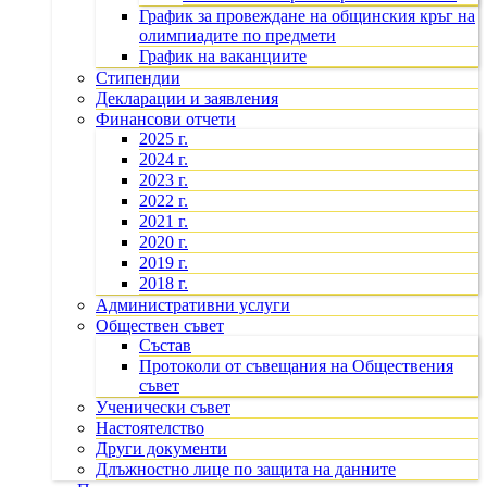
График за провеждане на общинския кръг на
олимпиадите по предмети
График на ваканциите
Стипендии
Декларации и заявления
Финансови отчети
2025 г.
2024 г.
2023 г.
2022 г.
2021 г.
2020 г.
2019 г.
2018 г.
Административни услуги
Обществен съвет
Състав
Протоколи от съвещания на Обществения
съвет
Ученически съвет
Настоятелство
Други документи
Длъжностно лице по защита на данните