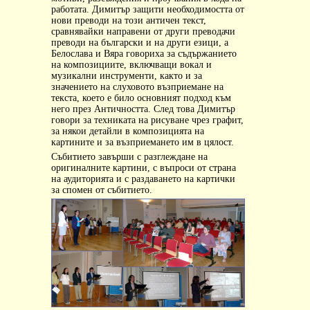
работата. Димитър защити необходимостта от
нови преводи на този античен текст,
сравнявайки направени от други преводачи
преводи на български и на други езици, а
Белослава и Вяра говориха за съдържанието
на композициите, включващи вокал и
музикални инструменти, както и за
значението на слуховото възприемане на
текста, което е било основният подход към
него през Античността. След това Димитър
говори за техниката на рисуване чрез графит,
за някои детайли в композицията на
картините и за възприемането им в цялост.
Събитието завърши с разглеждане на
оригиналните картини, с въпроси от страна
на аудиторията и с раздаването на картички
за спомен от събитието.