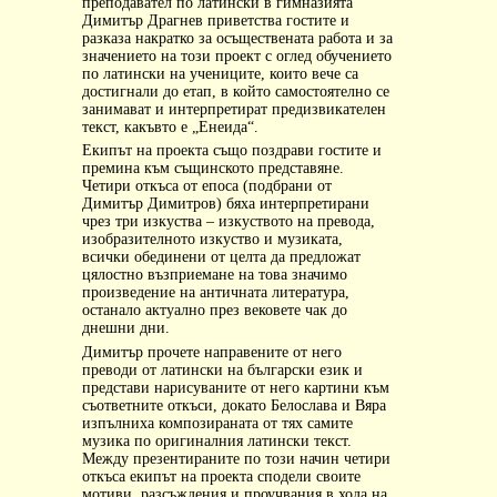
преподавател по латински в гимназията
Димитър Драгнев приветства гостите и
разказа накратко за осъществената работа и за
значението на този проект с оглед обучението
по латински на учениците, които вече са
достигнали до етап, в който самостоятелно се
занимават и интерпретират предизвикателен
текст, какъвто е „Енеида“.
Екипът на проекта също поздрави гостите и
премина към същинското представяне.
Четири откъса от епоса (подбрани от
Димитър Димитров) бяха интерпретирани
чрез три изкуства – изкуството на превода,
изобразителното изкуство и музиката,
всички обединени от целта да предложат
цялостно възприемане на това значимо
произведение на античната литература,
останало актуално през вековете чак до
днешни дни.
Димитър прочете направените от него
преводи от латински на български език и
представи нарисуваните от него картини към
съответните откъси, докато Белослава и Вяра
изпълниха композираната от тях самите
музика по оригиналния латински текст.
Между презентираните по този начин четири
откъса екипът на проекта сподели своите
мотиви, разсъждения и проучвания в хода на