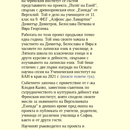
на Френския институт се състоя
представянето на проекта „Пътят на Еней“,
свързан с древноримския епос „Енеида“ от
Вергилий. Той е дело на учениците от 11.
клас на 9. ФЕГ „Алфонс дьо Ламартин“
Димитър Димитров, Белослава Петкова и
Вяра Георгиева.
Работата по този проект продължи точно
една година. Той има своите начала в
участието на Димитър, Белослава и Вяра в
часовете по латински език в училище, в
Лятната школа по класически езици и в
други курсове и дейности, свързани с
изучаването на латински език. Той беше
отличен с две първи награди на Осмата
научна сесия на Ученическия институт на
БАН в края на 2021 г. (
вижте повече тук)
.
Събитието започна с приветствие от г-жа
Клодия Калво, заместник-съветник по
сътрудничеството и културната дейност във
Френския институт, която сподели своите
мисли за значението на Вергилиевата
„Енеида“ в днешно време пред екипа на
проекта и публиката от учители, родители,
ученици от различни училища в София,
както и от други гости.
Научният ръководител на проекта и