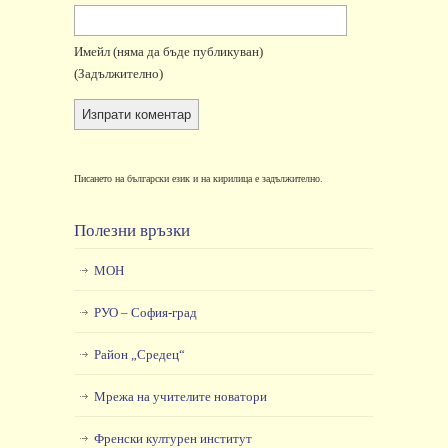
Имейл
(няма да бъде публикуван)
(задължително)
Писането на български език и на кирилица е задължително.
Полезни връзки
МОН
РУО – София-град
Район „Средец“
Мрежа на учителите новатори
Френски културен институт