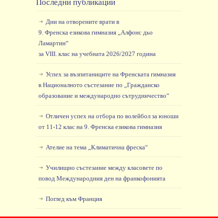
Последни публикации
Дни на отворените врати в
9. Френска езикова гимназия „Алфонс дьо
Ламартин“
за VIII. клас на учебната 2026/2027 година
Успех за възпитаниците на Френската гимназия
в Националното състезание по „Гражданско
образование и международно сътрудничество“
Отличен успех на отбора по волейбол за юноши
от 11-12 клас на 9. Френска езикова гимназия
Ателие на тема „Климатична фреска“
Училищно състезание между класовете по
повод Международния ден на франкофонията
Поглед към Франция