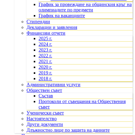
График за провеждане на общинския кръг на
олимпиадите по предмети
График на ваканциите
Стипендии
Декларации и заявления
Финансови отчети
2025 г.
2024 г.
2023 г.
2022 г.
2021 г.
2020 г.
2019 г.
2018 г.
Административни услуги
Обществен съвет
Състав
Протоколи от съвещания на Обществения
съвет
Ученически съвет
Настоятелство
Други документи
Длъжностно лице по защита на данните