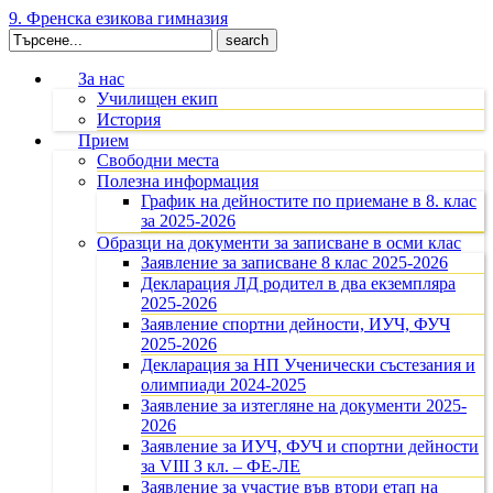
9. Френска езикова гимназия
Search
for:
За нас
Училищен екип
История
Прием
Свободни места
Полезна информация
График на дейностите по приемане в 8. клас
за 2025-2026
Образци на документи за записване в осми клас
Заявление за записване 8 клас 2025-2026
Декларация ЛД родител в два екземпляра
2025-2026
Заявление спортни дейности, ИУЧ, ФУЧ
2025-2026
Декларация за НП Ученически състезания и
олимпиади 2024-2025
Заявление за изтегляне на документи 2025-
2026
Заявление за ИУЧ, ФУЧ и спортни дейности
за VIII З кл. – ФЕ-ЛЕ
Заявление за участие във втори етап на