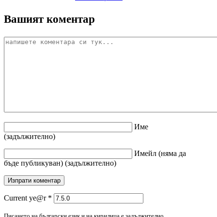
Вашият коментар
Име
(задължително)
Имейл
(няма да
бъде публикуван)
(задължително)
Current ye@r
*
Писането на български език и на кирилица е задължително.