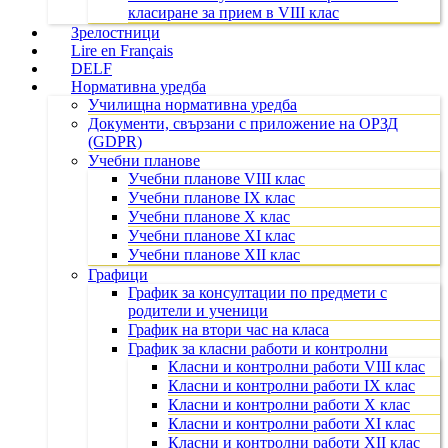
класиране за прием в VIII клас
Зрелостници
Lire en Français
DELF
Нормативна уредба
Училищна нормативна уредба
Документи, свързани с приложение на ОРЗД
(GDPR)
Учебни планове
Учебни планове VIII клас
Учебни планове IX клас
Учебни планове X клас
Учебни планове XI клас
Учебни планове XII клас
Графици
График за консултации по предмети с
родители и ученици
График на втори час на класа
График за класни работи и контролни
Класни и контролни работи VIII клас
Класни и контролни работи IX клас
Класни и контролни работи X клас
Класни и контролни работи XI клас
Класни и контролни работи XII клас