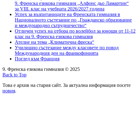
9. Френска езикова гимназия „Алфонс дьо Ламартин“
за VIII. клас на учебната 2026/2027 година
Успех за възпитаниците на Френската гимназия в
Националното състезание по „Гражданско образование
и международно сътрудничество“
Отличен успех на отбора по волейбол за юноши от 11-12
клас на 9. Френска езикова гимназия
Ателие на тема „Климатична фреска“
Училищно състезание между класовете по повод
Международния ден на франкофонията
Поглед към Франция
9. Френска езикова гимназия © 2025
Back to Top
Това е архив на стария сайт. За актуална информация посете
новия
.