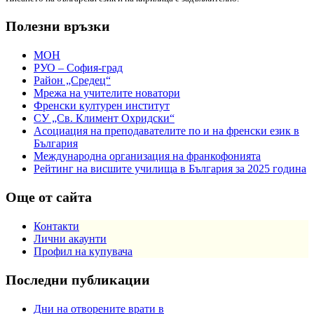
Полезни връзки
МОН
РУО – София-град
Район „Средец“
Мрежа на учителите новатори
Френски културен институт
СУ „Св. Климент Охридски“
Асоциация на преподавателите по и на френски език в
България
Международна организация на франкофонията
Рейтинг на висшите училища в България за 2025 година
Още от сайта
Контакти
Лични акаунти
Профил на купувача
Последни публикации
Дни на отворените врати в