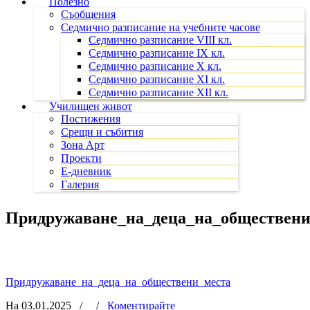
Полезно
Съобщения
Седмично разписание на учебните часове
Седмично разписание VIII кл.
Седмично разписание IX кл.
Седмично разписание X кл.
Седмично разписание XI кл.
Седмично разписание XII кл.
Училищен живот
Постижения
Срещи и събития
Зона Арт
Проекти
Е-дневник
Галерия
Придружаване_на_деца_на_обществени
Придружаване_на_деца_на_обществени_места
На 03.01.2025
/
/
Коментирайте