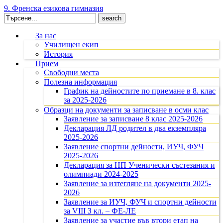
9. Френска езикова гимназия
Search
for:
За нас
Училищен екип
История
Прием
Свободни места
Полезна информация
График на дейностите по приемане в 8. клас
за 2025-2026
Образци на документи за записване в осми клас
Заявление за записване 8 клас 2025-2026
Декларация ЛД родител в два екземпляра
2025-2026
Заявление спортни дейности, ИУЧ, ФУЧ
2025-2026
Декларация за НП Ученически състезания и
олимпиади 2024-2025
Заявление за изтегляне на документи 2025-
2026
Заявление за ИУЧ, ФУЧ и спортни дейности
за VIII З кл. – ФЕ-ЛЕ
Заявление за участие във втори етап на