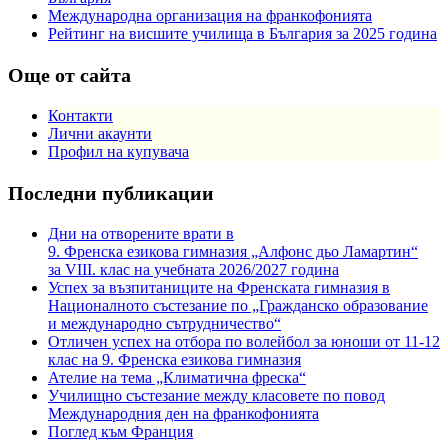
Международна организация на франкофонията
Рейтинг на висшите училища в България за 2025 година
Още от сайта
Контакти
Лични акаунти
Профил на купувача
Последни публикации
Дни на отворените врати в
9. Френска езикова гимназия „Алфонс дьо Ламартин“
за VIII. клас на учебната 2026/2027 година
Успех за възпитаниците на Френската гимназия в
Националното състезание по „Гражданско образование
и международно сътрудничество“
Отличен успех на отбора по волейбол за юноши от 11-12
клас на 9. Френска езикова гимназия
Ателие на тема „Климатична фреска“
Училищно състезание между класовете по повод
Международния ден на франкофонията
Поглед към Франция