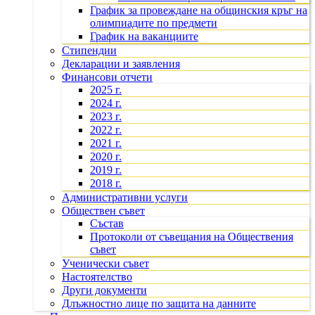
График за провеждане на общинския кръг на
олимпиадите по предмети
График на ваканциите
Стипендии
Декларации и заявления
Финансови отчети
2025 г.
2024 г.
2023 г.
2022 г.
2021 г.
2020 г.
2019 г.
2018 г.
Административни услуги
Обществен съвет
Състав
Протоколи от съвещания на Обществения
съвет
Ученически съвет
Настоятелство
Други документи
Длъжностно лице по защита на данните