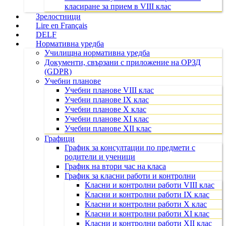
класиране за прием в VIII клас
Зрелостници
Lire en Français
DELF
Нормативна уредба
Училищна нормативна уредба
Документи, свързани с приложение на ОРЗД
(GDPR)
Учебни планове
Учебни планове VIII клас
Учебни планове IX клас
Учебни планове X клас
Учебни планове XI клас
Учебни планове XII клас
Графици
График за консултации по предмети с
родители и ученици
График на втори час на класа
График за класни работи и контролни
Класни и контролни работи VIII клас
Класни и контролни работи IX клас
Класни и контролни работи X клас
Класни и контролни работи XI клас
Класни и контролни работи XII клас