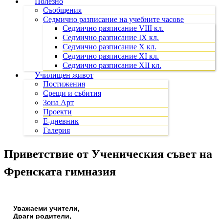
Полезно
Съобщения
Седмично разписание на учебните часове
Седмично разписание VIII кл.
Седмично разписание IX кл.
Седмично разписание X кл.
Седмично разписание XI кл.
Седмично разписание XII кл.
Училищен живот
Постижения
Срещи и събития
Зона Арт
Проекти
Е-дневник
Галерия
Приветствие от Ученическия съвет на
Френската гимназия
Уважаеми учители,
Драги родители,