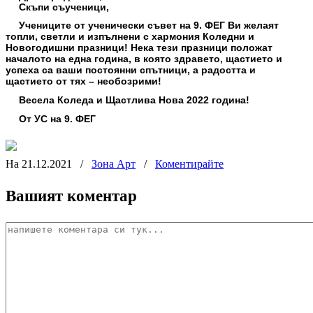
Скъпи съученици,
Учениците от ученически съвет на 9. ФЕГ Ви желаят
топли, светли и изпълнени с хармония Коледни и
Новогодишни празници! Нека тези празници положат
началото на една година, в която здравето, щастието и
успеха са ваши постоянни спътници, а радостта и
щастието от тях – необозрими!
Весела Коледа и Щастлива Нова 2022 година!
От УС на 9. ФЕГ
На 21.12.2021
/
Зона Арт
/
Коментирайте
Вашият коментар