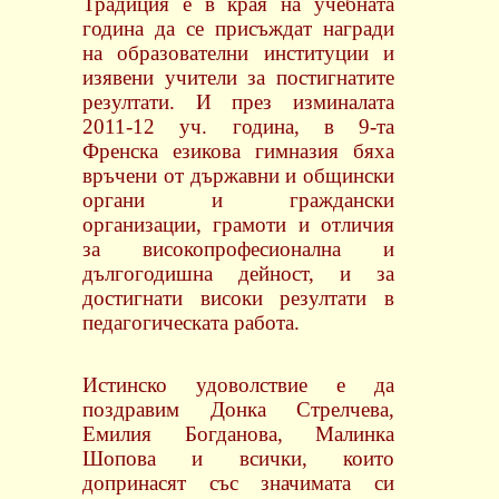
Традиция е в края на учебната
година да се присъждат награди
на образователни институции и
изявени учители за постигнатите
резултати. И през изминалата
2011-12 уч. година, в 9-та
Френска езикова гимназия бяха
връчени от държавни и общински
органи и граждански
организации, грамоти и отличия
за високопрофесионална и
дългогодишна дейност, и за
достигнати високи резултати в
педагогическата работа.
Истинско удоволствие е да
поздравим Донка Стрелчева,
Емилия Богданова, Малинка
Шопова и всички, които
допринасят със значимата си