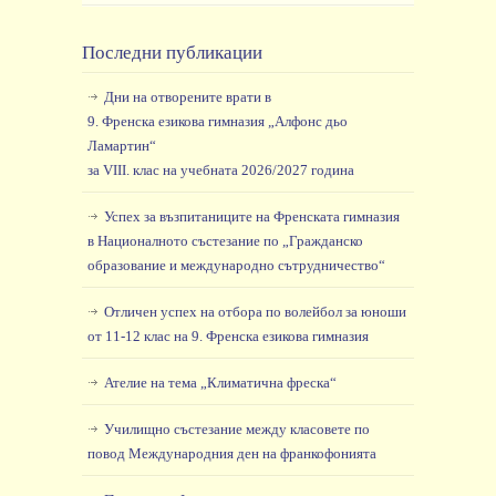
Последни публикации
Дни на отворените врати в
9. Френска езикова гимназия „Алфонс дьо
Ламартин“
за VIII. клас на учебната 2026/2027 година
Успех за възпитаниците на Френската гимназия
в Националното състезание по „Гражданско
образование и международно сътрудничество“
Отличен успех на отбора по волейбол за юноши
от 11-12 клас на 9. Френска езикова гимназия
Ателие на тема „Климатична фреска“
Училищно състезание между класовете по
повод Международния ден на франкофонията