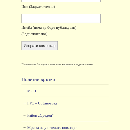
Име
(задължително)
Имейл
(няма да бъде публикуван)
(задължително)
Писането на български език и на кирилица е задължително.
Полезни връзки
МОН
РУО – София-град
Район „Средец“
Мрежа на учителите новатори