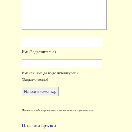
Име
(задължително)
Имейл
(няма да бъде публикуван)
(задължително)
Писането на български език и на кирилица е задължително.
Полезни връзки