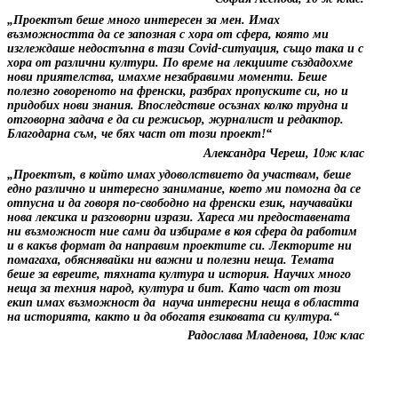
„Проектът беше много интересен за мен. Имах
възможността да се запозная с хора от сфера, която ми
изглеждаше недостъпна в тази
Covid
-ситуация, също така и с
хора от различни култури. По време на лекциите създадохме
нови приятелства, имахме незабравими моменти. Беше
полезно говореното на френски, разбрах пропуските си, но и
придобих нови знания. Впоследствие осъзнах колко трудна и
отговорна задача е да си режисьор, журналист и редактор.
Благодарна съм, че бях част от този проект!“
Александра Череш, 10ж клас
„Проектът, в който имах удоволствието да участвам, беше
едно различно и интересно занимание, което ми помогна да се
отпусна и да говоря по-свободно на френски език, научавайки
нова лексика и разговорни изрази. Хареса ми предоставената
ни възможност ние сами да избираме в коя сфера да работим
и в какъв формат да направим проектите си. Лекторите ни
помагаха, обяснявайки ни важни и полезни неща. Темата
беше за евреите, тяхната култура и история. Научих много
неща за техния народ, култура и бит. Като част от този
екип имах възможност да
науча интересни неща в областта
на историята, както и да обогатя езиковата си култура.“
Радослава Младенова, 10ж клас