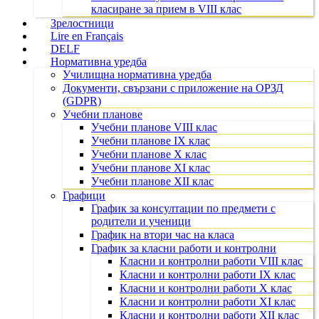
класиране за прием в VIII клас
Зрелостници
Lire en Français
DELF
Нормативна уредба
Училищна нормативна уредба
Документи, свързани с приложение на ОРЗД
(GDPR)
Учебни планове
Учебни планове VIII клас
Учебни планове IX клас
Учебни планове X клас
Учебни планове XI клас
Учебни планове XII клас
Графици
График за консултации по предмети с
родители и ученици
График на втори час на класа
График за класни работи и контролни
Класни и контролни работи VIII клас
Класни и контролни работи IX клас
Класни и контролни работи X клас
Класни и контролни работи XI клас
Класни и контролни работи XII клас