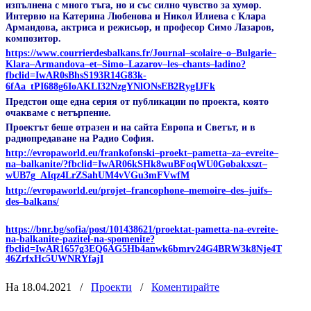
изпълнена с много тъга, но и със силно чувство за хумор.
Интервю на Катерина Любенова и Никол Илиева с Клара
Армандова, актриса и режисьор, и професор Симо Лазаров,
композитор.
https
://
www
.
courrierdesbalkans
.
fr
/
Journal
–
scolaire
–
o
–
Bulgarie
–
Klara
–
Armandova
–
et
–
Simo
–
Lazarov
–
les
–
chants
–
ladino
?
fbclid
=
IwAR
0
sBhsS
193
R
14
G
83
k
-
6
fAa
_
tPI
688
g
6
IoAKLI
32
NzgYNlONsEB
2
RygIJFk
Предстои още една серия от публикации по проекта, която
очакваме с нетърпение.
Проектът беше отразен и на сайта Европа и Светът, и в
радиопредаване на Радио София.
http
://
evropaworld
.
eu
/
frankofonski
–
proekt
–
pametta
–
za
–
evreite
–
na
–
balkanite
/?
fbclid
=
IwAR
06
kSHk
8
wuBFoqWU
0
Gobakxszt
–
wUB
7
g
_
AIqz
4
LrZSahUM
4
vVGu
3
mFVwfM
http
://
evropaworld
.
eu
/
projet
–
francophone
–
memoire
–
des
–
juifs
–
des
–
balkans
/
https://bnr.bg/sofia/post/101438621/proektat-pametta-na-evreite-
na-balkanite-pazitel-na-spomenite?
fbclid=IwAR1657g3EQ6AG5Hb4anwk6bmrv24G4BRW3k8Nje4T
46ZrfxHc5UWNRYfajI
На 18.04.2021
/
Проекти
/
Коментирайте