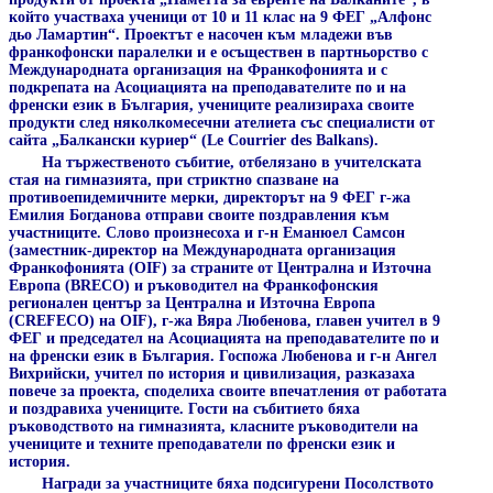
който участваха ученици от 10 и 11 клас на 9 ФЕГ „Алфонс
дьо Ламартин“. Проектът е насочен към младежи във
франкофонски паралелки и е осъществен в партньорство с
Международната организация на Франкофонията и с
подкрепата на Асоциацията на преподавателите по и на
френски език в България, учениците реализираха своите
продукти след няколкомесечни ателиета със специалисти от
сайта „Балкански куриер“ (Le Courrier des Balkans).
На тържественото събитие, отбелязано в учителската
стая на гимназията, при стриктно спазване на
противоепидемичните мерки, директорът на 9 ФЕГ г-жа
Емилия Богданова отправи своите поздравления към
участниците. Слово произнесоха и г-н Еманюел Самсон
(заместник-директор на Международната организация
Франкофонията (OIF) за страните от Централна и Източна
Европа (BRECO) и ръководител на Франкофонския
регионален център за Централна и Източна Европа
(CREFECO) на OIF), г-жа Вяра Любенова, главен учител в 9
ФЕГ и председател на Асоциацията на преподавателите по и
на френски език в България. Госпожа Любенова и г-н Ангел
Вихрийски, учител по история и цивилизация, разказаха
повече за проекта, споделиха своите впечатления от работата
и поздравиха учениците. Гости на събитието бяха
ръководството на гимназията, класните ръководители на
учениците и техните преподаватели по френски език и
история.
Награди за участниците бяха подсигурени Посолството