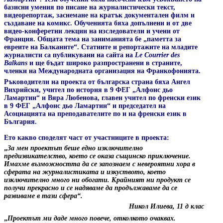
базисни умения по писане на журналистически текст,
видеорепортаж, заснемане на кратък документален филм и
създаване на комикс. Обученията бяха допълнени и от две
видео-конферетни лекции на изследователи и учени от
Франция. Общата тема на заниманията бе „паметта за
евреите на Балканите“. Статиите и репортажите на младите
журналисти са публикувани на сайта на
Le
Courrier
des
Balkans
и ще бъдат широко разпространени в страните,
членки на Международната организация на Франкофонията.
Ръководители на проекта от българска страна бяха Ангел
Вихрийски, учител по история в 9 ФЕГ „Алфонс дьо
Ламартин“ и Вяра Любенова, главен учител по френски език
в 9 ФЕГ „Алфонс дьо Ламартин“ и председател на
Асоциацията на преподавателите по и на френски език в
България.
Ето какво споделят част от участниците в проекта:
„
За мен проектът беше едно изключително
предизвикателство, което се оказа същинско приключение.
Имахме възможността да се запознаем с невероятни хора в
сферата на журналистиката и изкуството, което
изключително много ни обогати. Крайният ни продукт се
получи прекрасно и се надяваме да продължаваме да се
развиваме в тази сфера“.
Никол Илиева, 11 д клас
„
Проектът ми даде много повече, отколкото очаквах.