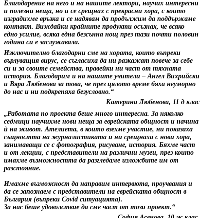
Благодарение на него и на нашите лектори, научих интересни
и полезни неща, но и се срещнах с прекрасни хора, с които
изградихме връзка и се надявам да продължим да поддържаме
контакт. Виждайки крайните продукти осъзнах, че всяко
едно усилие, всяка една безсънна нощ през тази почти половин
година си е заслужавала.
Изключително благодарни сме на хората, които въпреки
върлуващия вирус, се съгласиха да ни разкажат повече за себе
си и за своите семейства, правейки ни част от тяхната
история. Благодарим и на нашите учители – Ангел Вихрийски
и Вяра Любенова за това, че през цялото време бяха неуморно
до нас и ни подкрепяха безусловно.“
Катерина Любенова, 11 д клас
„Работата по проекта беше много интересна. За няколко
седмици научихме нови неща за еврейската общност и начина
ѝ на живот. Ателиета, в които взехме участие, ни показаха
същността на журналистиката и ни срещнаха с нови хора,
занимаващи се с фотография, рисуване, история. Бяхме част
и от лекции, с представители на различни музеи, през които
имахме възможността да разгледаме изложбите им от
разстояние.
Имахме възможност да направим интервюта, проучвания и
да се запознаем с представители на еврейската общност в
България (въпреки Covid ситуацията).
За нас беше удоволствие да сме част от този проект.“
София Асенова, 10 ж клас.