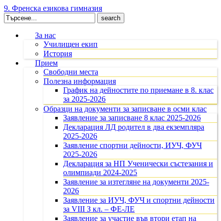
9. Френска езикова гимназия
Search
for:
За нас
Училищен екип
История
Прием
Свободни места
Полезна информация
График на дейностите по приемане в 8. клас
за 2025-2026
Образци на документи за записване в осми клас
Заявление за записване 8 клас 2025-2026
Декларация ЛД родител в два екземпляра
2025-2026
Заявление спортни дейности, ИУЧ, ФУЧ
2025-2026
Декларация за НП Ученически състезания и
олимпиади 2024-2025
Заявление за изтегляне на документи 2025-
2026
Заявление за ИУЧ, ФУЧ и спортни дейности
за VIII З кл. – ФЕ-ЛЕ
Заявление за участие във втори етап на