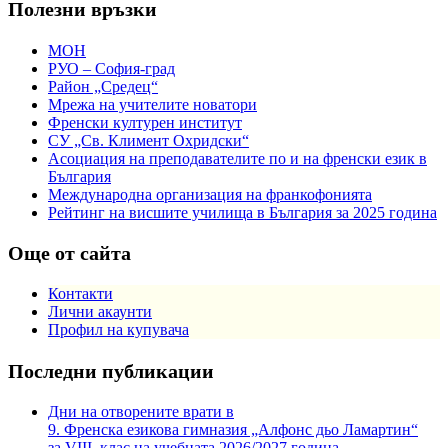
Полезни връзки
МОН
РУО – София-град
Район „Средец“
Мрежа на учителите новатори
Френски културен институт
СУ „Св. Климент Охридски“
Асоциация на преподавателите по и на френски език в
България
Международна организация на франкофонията
Рейтинг на висшите училища в България за 2025 година
Още от сайта
Контакти
Лични акаунти
Профил на купувача
Последни публикации
Дни на отворените врати в
9. Френска езикова гимназия „Алфонс дьо Ламартин“
за VIII. клас на учебната 2026/2027 година