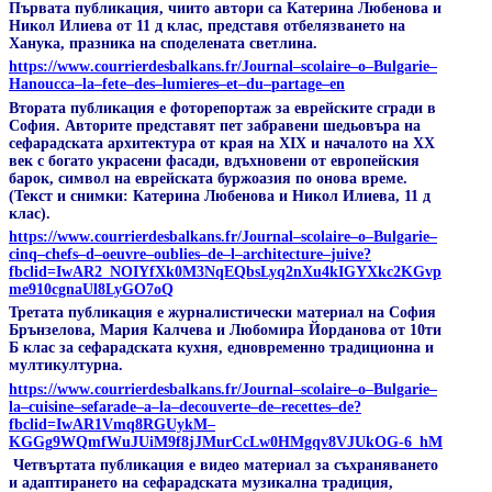
Първата публикация, чиито автори са Катерина Любенова и
Никол Илиева от 11 д клас, представя отбелязването на
Ханука, празника на споделената светлина.
https
://
www
.
courrierdesbalkans
.
fr
/
Journal
–
scolaire
–
o
–
Bulgarie
–
Hanoucca
–
la
–
fete
–
des
–
lumieres
–
et
–
du
–
partage
–
en
Втората публикация
е фоторепортаж за еврейските сгради в
София. Авторите представят пет забравени шедьовъра на
сефарадската архитектура от края на ХІХ и началото на ХХ
век с богато украсени фасади, вдъхновени от европейския
барок, символ на еврейската буржоазия по онова време.
(Текст и снимки: Катерина Любенова и Никол Илиева, 11 д
клас).
https
://
www
.
courrierdesbalkans
.
fr
/
Journal
–
scolaire
–
o
–
Bulgarie
–
cinq
–
chefs
–
d
–
oeuvre
–
oublies
–
de
–
l
–
architecture
–
juive
?
fbclid
=
IwAR
2_
NOIYfXk
0
M
3
NqEQbsLyq
2
nXu
4
kIGYXkc
2
KGvp
me
910
cgnaUl
8
LyGO
7
oQ
Третата публикация е журналистически материал на София
Брънзелова, Мария Калчева и Любомира Йорданова от 10ти
Б клас за сефарадската кухня, едновременно традиционна и
мултикултурна.
https
://
www
.
courrierdesbalkans
.
fr
/
Journal
–
scolaire
–
o
–
Bulgarie
–
la
–
cuisine
–
sefarade
–
a
–
la
–
decouverte
–
de
–
recettes
–
de
?
fbclid
=
IwAR
1
Vmq
8
RGUykM
–
KGGg
9
WQmfWuJUiM
9
f
8
jJMurCcLw
0
HMgqv
8
VJUkOG
-6_
hM
Четвъртата публикация е видео материал за съхраняването
и адаптирането на сефарадската музикална традиция,