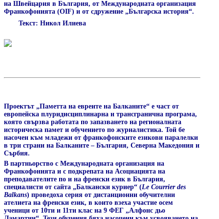
на Швейцария в България, от Международната организация
Франкофонията (OIF) и от сдружение „Българска история“.
Текст: Никол Илиева
Проектът „Паметта на евреите на Балканите“ е част от
европейска плуридисциплинарна и трансгранична програма,
която свързва работата по запазването на регионалната
историческа памет и обучението по журналистика. Той бе
насочен към младежи от франкофонските езикови паралелки
в три страни на Балканите – България, Северна Македония и
Сърбия.
В партньорство с Международната организация на
Франкофонията и с подкрепата на Асоциацията на
преподавателите по и на френски език в България,
специалисти от сайта „Балкански куриер“ (
Le
Courrier
des
Balkans
) проведоха серия от дистанционни обучителни
ателиета на френски език, в които взеха участие осем
ученици от 10ти и 11ти клас на 9 ФЕГ „Алфонс дьо
Ламартин“. Тези обучения бяха насочени към усвояването на