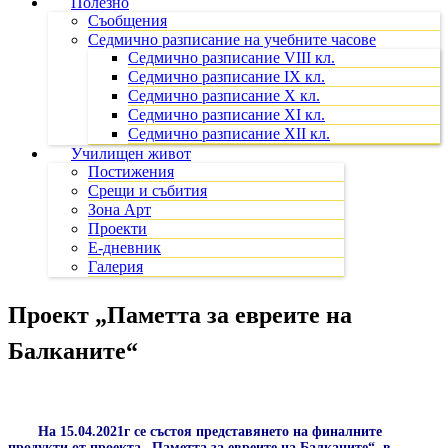
Полезно
Съобщения
Седмично разписание на учебните часове
Седмично разписание VIII кл.
Седмично разписание IX кл.
Седмично разписание X кл.
Седмично разписание XI кл.
Седмично разписание XII кл.
Училищен живот
Постижения
Срещи и събития
Зона Арт
Проекти
Е-дневник
Галерия
Проект „Паметта за евреите на
Балканите“
На 15.04.2021г се състоя представянето на финалните
продукти от проекта „Паметта за евреите на Балканите“, в