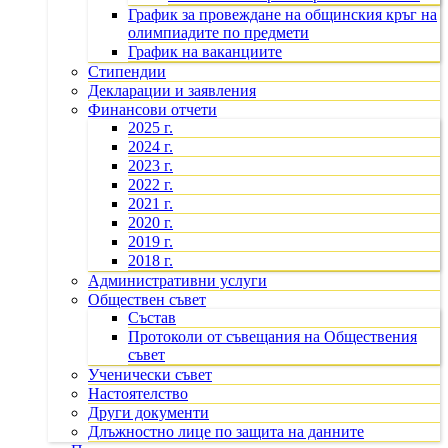
График за провеждане на общинския кръг на
олимпиадите по предмети
График на ваканциите
Стипендии
Декларации и заявления
Финансови отчети
2025 г.
2024 г.
2023 г.
2022 г.
2021 г.
2020 г.
2019 г.
2018 г.
Административни услуги
Обществен съвет
Състав
Протоколи от съвещания на Обществения
съвет
Ученически съвет
Настоятелство
Други документи
Длъжностно лице по защита на данните