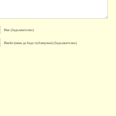
Име
(задължително)
Имейл
(няма да бъде публикуван)
(задължително)