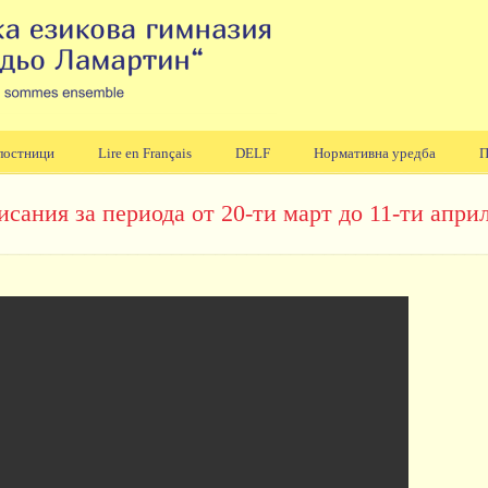
лостници
Lire en Français
DELF
Нормативна уредба
П
ания за периода от 20-ти март до 11-ти април