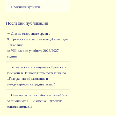
Профил на купувача
Последни публикации
Дни на отворените врати в
9. Френска езикова гимназия „Алфонс дьо
Ламартин“
за VIII. клас на учебната 2026/2027
година
Успех за възпитаниците на Френската
гимназия в Националното състезание по
„Гражданско образование и
международно сътрудничество“
Отличен успех на отбора по волейбол
за юноши от 11-12 клас на 9. Френска
езикова гимназия