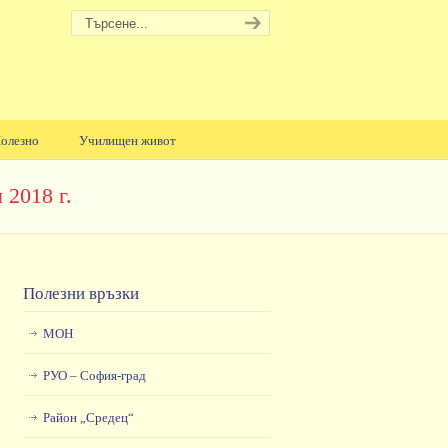
олезно
Училищен живот
 2018 г.
Полезни връзки
МОН
РУО – София-град
Район „Средец“