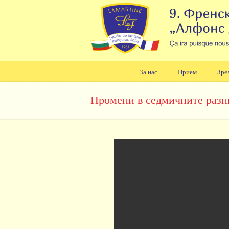
За нас
Прием
Зре
Навигация
Промени в седмичните разпис