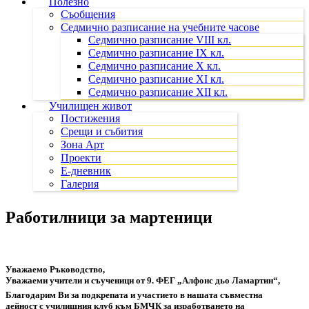
Полезно
Съобщения
Седмично разписание на учебните часове
Седмично разписание VIII кл.
Седмично разписание IX кл.
Седмично разписание X кл.
Седмично разписание XI кл.
Седмично разписание XII кл.
Училищен живот
Постижения
Срещи и събития
Зона Арт
Проекти
Е-дневник
Галерия
Работилници за мартеници
Уважаемо Ръководство,
Уважаеми учители и съученици от 9. ФЕГ „Алфонс дьо Ламартин“,
Благодарим Ви за подкрепата и участието в нашата съвместна
дейност с училищния клуб към БМЧК за изработването на