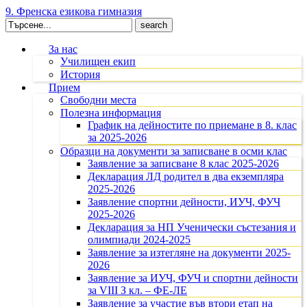
9. Френска езикова гимназия
Search
for:
За нас
Училищен екип
История
Прием
Свободни места
Полезна информация
График на дейностите по приемане в 8. клас
за 2025-2026
Образци на документи за записване в осми клас
Заявление за записване 8 клас 2025-2026
Декларация ЛД родител в два екземпляра
2025-2026
Заявление спортни дейности, ИУЧ, ФУЧ
2025-2026
Декларация за НП Ученически състезания и
олимпиади 2024-2025
Заявление за изтегляне на документи 2025-
2026
Заявление за ИУЧ, ФУЧ и спортни дейности
за VIII З кл. – ФЕ-ЛЕ
Заявление за участие във втори етап на