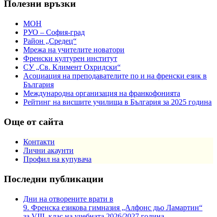
Полезни връзки
МОН
РУО – София-град
Район „Средец“
Мрежа на учителите новатори
Френски културен институт
СУ „Св. Климент Охридски“
Асоциация на преподавателите по и на френски език в
България
Международна организация на франкофонията
Рейтинг на висшите училища в България за 2025 година
Още от сайта
Контакти
Лични акаунти
Профил на купувача
Последни публикации
Дни на отворените врати в
9. Френска езикова гимназия „Алфонс дьо Ламартин“
за VIII. клас на учебната 2026/2027 година