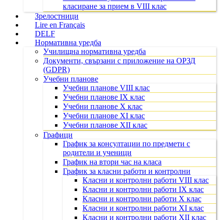
класиране за прием в VIII клас
Зрелостници
Lire en Français
DELF
Нормативна уредба
Училищна нормативна уредба
Документи, свързани с приложение на ОРЗД
(GDPR)
Учебни планове
Учебни планове VIII клас
Учебни планове IX клас
Учебни планове X клас
Учебни планове XI клас
Учебни планове XII клас
Графици
График за консултации по предмети с
родители и ученици
График на втори час на класа
График за класни работи и контролни
Класни и контролни работи VIII клас
Класни и контролни работи IX клас
Класни и контролни работи X клас
Класни и контролни работи XI клас
Класни и контролни работи XII клас