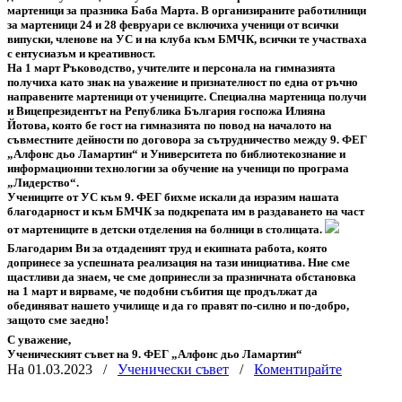
мартеници за празника Баба Марта. В организираните работилници
за мартеници 24 и 28 февруари се включиха ученици от всички
випуски, членове на УС и на клуба към БМЧК, всички те участваха
с ентусиазъм и креативност.
На 1 март Ръководство, учителите и персонала на гимназията
получиха като знак на уважение и признателност по една от ръчно
направените мартеници от учениците. Специална мартеница получи
и Вицепрезидентът на Република България госпожа Илияна
Йотова, която бе гост на гимназията по повод на началото на
съвместните дейности по договора за сътрудничество между 9. ФЕГ
„Алфонс дьо Ламартин“ и Университета по библиотекознание и
информационни технологии за обучение на ученици по програма
„Лидерство“.
Учениците от УС към 9. ФЕГ бихме искали да изразим нашата
благодарност и към БМЧК за подкрепата им в раздаването на част
от мартениците в детски отделения на болници в столицата.
Благодарим Ви за отдаденият труд и екипната работа, която
допринесе за успешната реализация на тази инициатива. Ние сме
щастливи да знаем, че сме допринесли за празничната обстановка
на 1 март и вярваме, че подобни събития ще продължат да
обединяват нашето училище и да го правят по-силно и по-добро,
защото сме заедно!
С уважение,
Ученическият съвет на 9. ФЕГ „Алфонс дьо Ламартин“
На 01.03.2023
/
Ученически съвет
/
Коментирайте