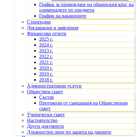
График за провеждане на общинския кръг на
олимпиадите по предмети
График на ваканциите
Стипендии
Декларации и заявления
Финансови отчети
2025 г.
2024 г.
2023 г.
2022 г.
2021 г.
2020 г.
2019 г.
2018 г.
Административни услуги
Обществен съвет
Състав
Протоколи от съвещания на Обществения
съвет
Ученически съвет
Настоятелство
Други документи
Длъжностно лице по защита на данните