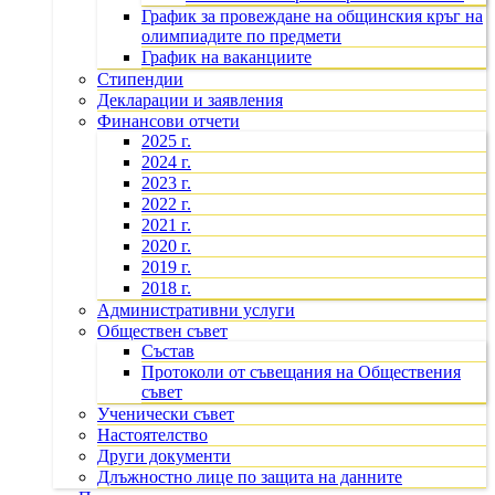
График за провеждане на общинския кръг на
олимпиадите по предмети
График на ваканциите
Стипендии
Декларации и заявления
Финансови отчети
2025 г.
2024 г.
2023 г.
2022 г.
2021 г.
2020 г.
2019 г.
2018 г.
Административни услуги
Обществен съвет
Състав
Протоколи от съвещания на Обществения
съвет
Ученически съвет
Настоятелство
Други документи
Длъжностно лице по защита на данните