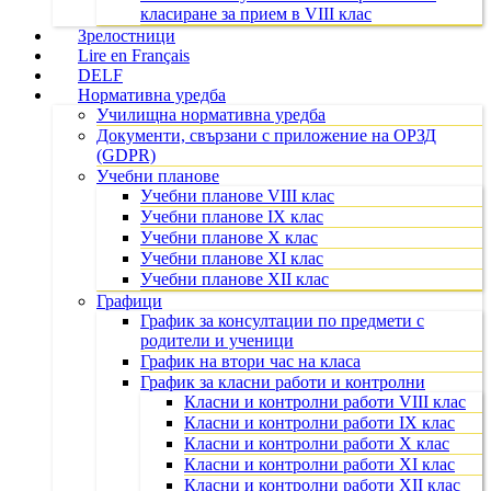
класиране за прием в VIII клас
Зрелостници
Lire en Français
DELF
Нормативна уредба
Училищна нормативна уредба
Документи, свързани с приложение на ОРЗД
(GDPR)
Учебни планове
Учебни планове VIII клас
Учебни планове IX клас
Учебни планове X клас
Учебни планове XI клас
Учебни планове XII клас
Графици
График за консултации по предмети с
родители и ученици
График на втори час на класа
График за класни работи и контролни
Класни и контролни работи VIII клас
Класни и контролни работи IX клас
Класни и контролни работи X клас
Класни и контролни работи XI клас
Класни и контролни работи XII клас