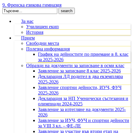
9. Френска езикова гимназия
Search
for:
За нас
Училищен екип
История
Прием
Свободни места
Полезна информация
График на дейностите по приемане в 8. клас
за 2025-2026
Образци на документи за записване в осми клас
Заявление за записване 8 клас 2025-2026
Декларация ЛД родител в два екземпляра
2025-2026
Заявление спортни дейности, ИУЧ, ФУЧ
2025-2026
Декларация за НП Ученически състезания и
олимпиади 2024-2025
Заявление за изтегляне на документи 2025-
2026
Заявление за ИУЧ, ФУЧ и спортни дейности
за VIII З кл. – ФЕ-ЛЕ
Заявление за участие във втори етап на