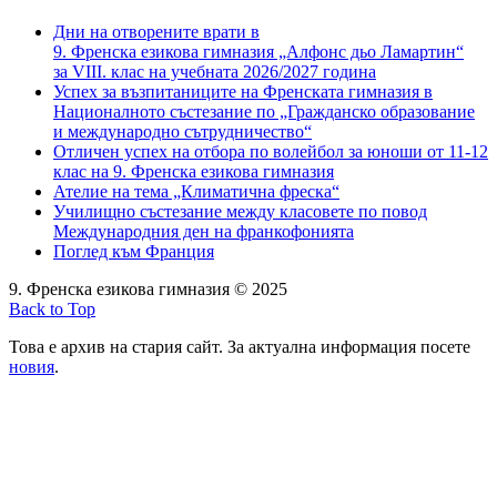
Дни на отворените врати в
9. Френска езикова гимназия „Алфонс дьо Ламартин“
за VIII. клас на учебната 2026/2027 година
Успех за възпитаниците на Френската гимназия в
Националното състезание по „Гражданско образование
и международно сътрудничество“
Отличен успех на отбора по волейбол за юноши от 11-12
клас на 9. Френска езикова гимназия
Ателие на тема „Климатична фреска“
Училищно състезание между класовете по повод
Международния ден на франкофонията
Поглед към Франция
9. Френска езикова гимназия © 2025
Back to Top
Това е архив на стария сайт. За актуална информация посете
новия
.