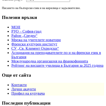
Писането на български език и на кирилица е задължително.
Полезни връзки
МОН
РУО – София-град
Район „Средец“
Мрежа на учителите новатори
Френски културен институт
СУ „Св. Климент Охридски“
Асоциация на преподавателите по и на френски език в
България
Международна организация на франкофонията
Рейтинг на висшите училища в България за 2025 година
Още от сайта
Контакти
Лични акаунти
Профил на купувача
Последни публикации