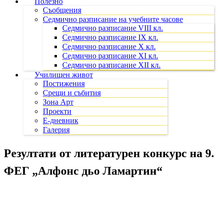
Полезно
Съобщения
Седмично разписание на учебните часове
Седмично разписание VIII кл.
Седмично разписание IX кл.
Седмично разписание X кл.
Седмично разписание XI кл.
Седмично разписание XII кл.
Училищен живот
Постижения
Срещи и събития
Зона Арт
Проекти
Е-дневник
Галерия
Резултати от литературен конкурс на 9.
ФЕГ „Алфонс дьо Ламартин“