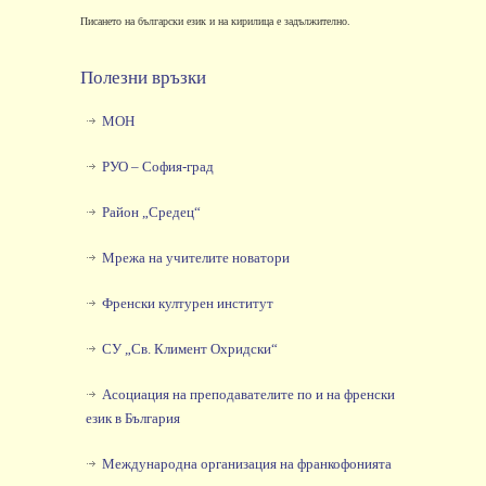
Писането на български език и на кирилица е задължително.
Полезни връзки
МОН
РУО – София-град
Район „Средец“
Мрежа на учителите новатори
Френски културен институт
СУ „Св. Климент Охридски“
Асоциация на преподавателите по и на френски
език в България
Международна организация на франкофонията