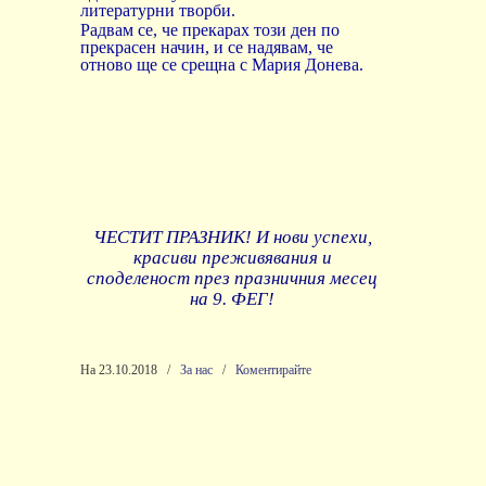
литературни творби.
Радвам се, че прекарах този ден по
прекрасен начин, и се надявам, че
отново ще се срещна с Мария Донева.
ЧЕСТИТ ПРАЗНИК! И нови успехи,
красиви преживявания и
споделеност през празничния месец
на 9. ФЕГ!
На 23.10.2018
/
За нас
/
Коментирайте