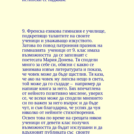
9. Френска езикова гимназия е училище,
подкрепящо талантите на своите
ученици и уважаващо изкуството.
Затова по повод патронния празник на
гимназията
ученици от 9. клас имаха
възможността
да се запознаят с
поетесата Мария Донева. Тя сподели
много за себе си, обясни с какво се
занимава извън литературата и показа,
че човек може да бъде щастлив. Тя каза,
че ако на човек му липсва нещо в света,
той може да го създаде –
например да
напише книга за него. Бях впечатлена
от нейното позитивно мислене, уверих
се, че всеки може да сподели мнението
си по важен за него въпрос и да бъде
чут, и съм благодарна, че успях да чуя
няколко от нейните стихотворения.
Освен това по време на срещата някои
ученици от девети клас получих
възможността да бъдат изслушани и да
вдъхновят публиката със
своите