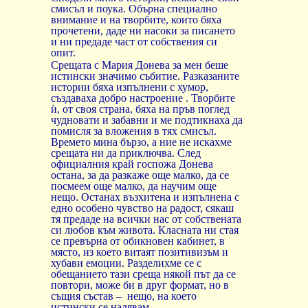
смисъл и поука. Обърна специално
внимание и на творбите, които бяха
прочетени, даде ни насоки за писането
и ни предаде част от собствения си
опит.
Срещата с Мария Донева за мен беше
истински значимо събитие. Разказаните
истории бяха изпълнени с хумор,
създаваха добро настроение . Творбите
ѝ
,
от
своя
страна
,
бяха
на
пръв
поглед
чудновати
и
забавни
и
ме
подтикнаха
да
помисля
за
вложения
в
тях
смисъл
.
Времето
мина
бързо
,
а
ние
не
искахме
срещата
ни
да
приключва
.
След
официалния
край
госпожа
Донева
остана
, за да разкаже още малко, да се
посмеем още малко, да научим още
нещо. Останах възхитена и изпълнена с
едно особено чувство на радост, сякаш
тя предаде на всички нас от собствената
си любов към живота. Класната ни стая
се превърна от обикновен кабинет, в
място, из което витаят позитивизъм и
хубави емоции. Разделихме се с
обещанието тази среща някой път да се
повтори, може би в друг формат, но в
същия състав –
нещо, на което
истински се надявам.