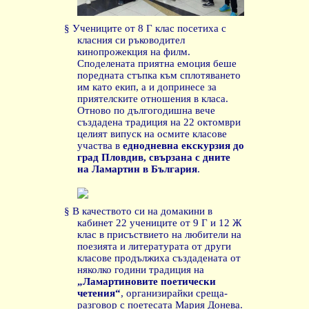
§
Учениците от 8 Г клас посетиха с
класния си ръководител
кинопрожекция на филм.
Споделената приятна емоция беше
поредната стъпка към сплотяването
им като екип, а и допринесе за
приятелските отношения в класа.
Отново по дългогодишна вече
създадена традиция на 22 октомври
целият випуск на осмите класове
участва в
еднодневна екскурзия до
град Пловдив, свързана с дните
на Ламартин в България
.
§
В качеството си на домакини в
кабинет 22 учениците от 9 Г и 12 Ж
клас в присъствието на любители на
поезията и литературата от други
класове продължиха създадената от
няколко години традиция на
„Ламартиновите поетически
четения“
, организирайки среща-
разговор с поетесата Мария Донева.