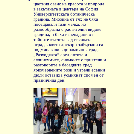
цветния оазис на красота и природа
в закътаната в центъра на София
Университетската ботаническа
градина. Мнозина от тях не бяха
посещавали тази малка, но
разнообразна с растителни видове
градина, и бяха изненадани от
тайните кътчета зад високата
ограда, която доскоро забързани са
подминавали в динамичния град.
„Разходката“ сред алеите и
алпинеумите, снимките с приятели и
разговорите в беседките сред
яркочервените рози и узрели есенни
дюли оставиха усмихнат спомен от
празничния ден.