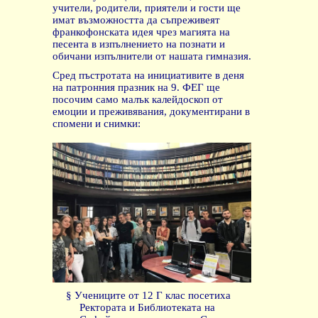
учители, родители, приятели и гости ще
имат възможността да съпреживеят
франкофонската идея чрез магията на
песента в изпълнението на познати и
обичани изпълнители от нашата гимназия.
Сред пъстротата на инициативите в деня
на патронния празник на 9. ФЕГ ще
посочим само малък калейдоскоп от
емоции и преживявания, документирани в
спомени и снимки:
§
Учениците от 12 Г клас посетиха
Ректората и Библиотеката на