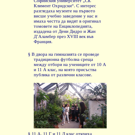
Софийския университет „Св.
Климент Охридски“. С интерес
разгледаха музеите на първото
висше учебно заведение у нас и
имаха честта да видят в оригинал
томовете на Енциклопедията,
издадена от Дени Дидро и Жан
Д’Аламбер през XVIII век във
Франция.
§
В двора на гимназията се проведе
традиционна футболна среща
между отбори на учениците от 10 А
и 11 А клас, на която присъства
публика от различни класове.
§
11 А, 11 Г и 11 Д клас откриха