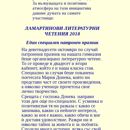
За вълнуващата и позитивна
атмосфера на тази инициатива
даваме думата на самите
участници:
ЛАМАРТИНОВИ ЛИТЕРАТУРНИ
ЧЕТЕНИЯ 2018
Един специален патронен празник
На деветнадесети октомври по случай
патронния празник на нашата гимназия
беше организирано литературно четене.
То се проведе в двадесет и втори
кабинет, който е и наша класна стая.
Специално за случая беше поканена
поетесата Мария Донева, която ни
представи част от своите произведения,
а няколко ученици прочетоха свое
лично творчество.
Срещата с госпожа Донева
направи
този ден още по-специален. С усмивка и
позитивизъм тя ни разказа с какво се
занимава, какви са нейните интереси,
какво за нея е важно, какво обича и кое
ѝ
доставя
удоволствие
.
Разкри
ни
и
няколко
тайни
за
живота
и
за
любовта
.
Сподели
много
истории
,
всяка
със
свой