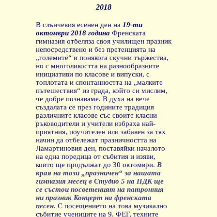
2018
В слънчевия есенен ден на
19-ти
октомври 2018 година
Френската
гимназия отбеляза своя училищен празник
непосредствено и без претенцията на
„големите“ и понякога скучни тържества,
но с многоликостта на разнообразните
инициативи по класове и випуски, с
топлотата и спонтанността на „малките
пътешествия“ из града, който си мислим,
че добре познаваме. В духа на вече
създалата се през годините традиция
различните класове със своите класни
ръководители и учители избраха най-
приятния, поучителен или забавен за тях
начин да отбележат празничността на
Ламартиновия ден, поставяйки началото
на една поредица от събития и изяви,
които ще продължат до 30 октомври.
В
края на този „празничен“ за нашата
гимназия месец в Студио 5 на НДК ще
се състои посветеният на патронния
ни празник Концерт на френската
песен
. С посещението на това музикално
събитие учениците на 9. ФЕГ, техните