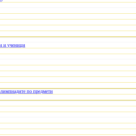
ли и ученици
олимпиадите по предмети