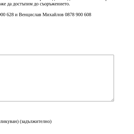
оже да достъпим до съоръжението.
 900 628 и Венцислав Михайлов 0878 900 608
бликуван)
(задължително)