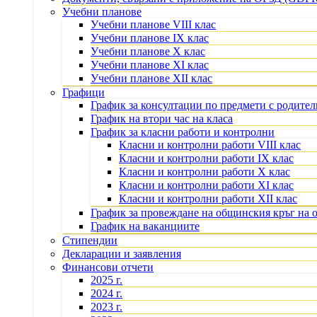
Учебни планове
Учебни планове VIII клас
Учебни планове IX клас
Учебни планове X клас
Учебни планове XI клас
Учебни планове XII клас
Графици
График за консултации по предмети с родите
График на втори час на класа
График за класни работи и контролни
Класни и контролни работи VIII клас
Класни и контролни работи IX клас
Класни и контролни работи X клас
Класни и контролни работи XI клас
Класни и контролни работи XII клас
График за провеждане на общинския кръг на 
График на ваканциите
Стипендии
Декларации и заявления
Финансови отчети
2025 г.
2024 г.
2023 г.