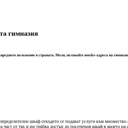
та гимназия
ънредното
положение
в
страната
.
Моля
,
ползвайте
имейл
–
адреса
на
гимнази
зпределителен шкаф откъдето се подават услуги към множество 
 част от тях и ни трябва достъп до посочения шкаф в мазето на 