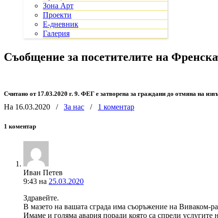
Зона Арт
Проекти
Е-дневник
Галерия
Съобщение за посетителите на Френска
Считано
от
17.03.2020
г
. 9.
ФЕГ
е
затворена
за
граждани
до
отмяна
на
изв
На 16.03.2020
/
За нас
/
1 коментар
1 коментар
Иван Петев
9:43
на
25.03.2020
Здравейте.
В мазето на вашата сграда има съоръжение на Виваком-ра
Имаме и голяма авария поради която са спрели услугите на