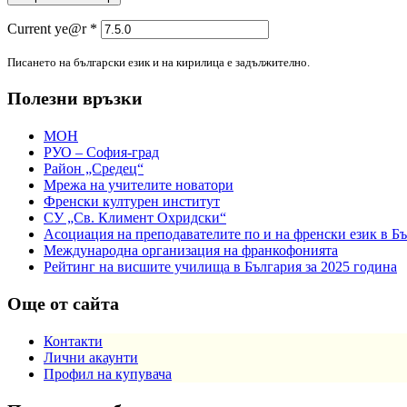
Current ye@r
*
Писането на български език и на кирилица е задължително.
Полезни връзки
МОН
РУО – София-град
Район „Средец“
Мрежа на учителите новатори
Френски културен институт
СУ „Св. Климент Охридски“
Асоциация на преподавателите по и на френски език в Б
Международна организация на франкофонията
Рейтинг на висшите училища в България за 2025 година
Още от сайта
Контакти
Лични акаунти
Профил на купувача