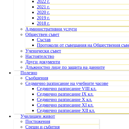
2022 г.
2021 г.
2020 г.
2019 г.
2018 г.
Административни услуги
Обществен съвет
Състав
Протоколи от съвещания на Обществения съв
Ученически съвет
Настоятелство
Други документи
Длъжностно лице по защита на данните
Полезно
Съобщения
Седмично разписание на учебните часове
Седмично разписание VIII кл.
Седмично разписание IX кл.
Седмично разписание X кл.
Седмично разписание XI кл.
Седмично разписание XII кл.
Училищен живот
Постижения
Срещи и събития