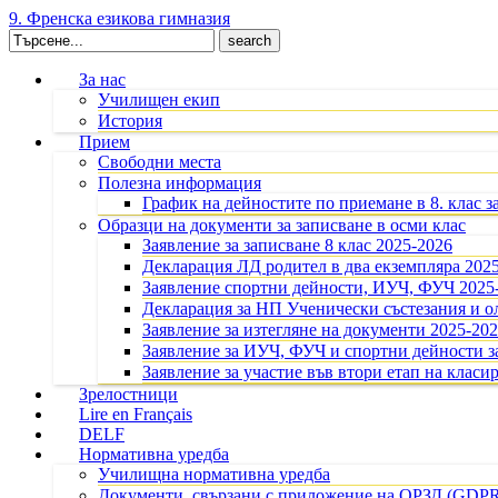
9. Френска езикова гимназия
Search
for:
За нас
Училищен екип
История
Прием
Свободни места
Полезна информация
График на дейностите по приемане в 8. клас з
Образци на документи за записване в осми клас
Заявление за записване 8 клас 2025-2026
Декларация ЛД родител в два екземпляра 202
Заявление спортни дейности, ИУЧ, ФУЧ 2025
Декларация за НП Ученически състезания и 
Заявление за изтегляне на документи 2025-20
Заявление за ИУЧ, ФУЧ и спортни дейности за
Заявление за участие във втори етап на класир
Зрелостници
Lire en Français
DELF
Нормативна уредба
Училищна нормативна уредба
Документи, свързани с приложение на ОРЗД (GDP