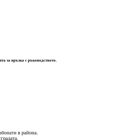
ята
за
връзка
с
ръководството
.
абонати в района.
сградата.