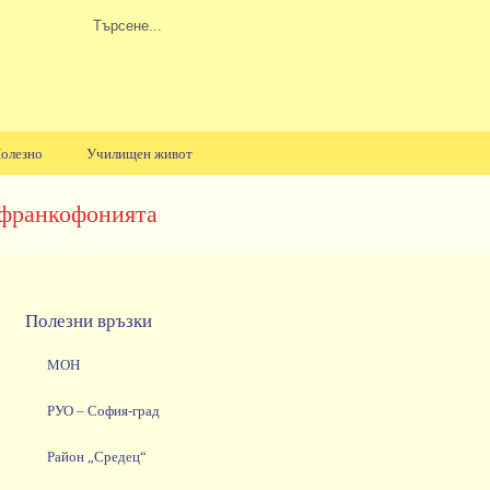
олезно
Училищен живот
а франкофонията
Полезни връзки
МОН
РУО – София-град
Район „Средец“