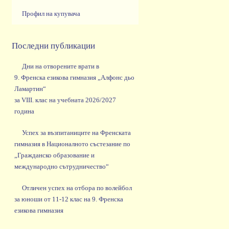
Профил на купувача
Последни публикации
Дни на отворените врати в
9. Френска езикова гимназия „Алфонс дьо
Ламартин“
за VIII. клас на учебната 2026/2027
година
Успех за възпитаниците на Френската
гимназия в Националното състезание по
„Гражданско образование и
международно сътрудничество“
Отличен успех на отбора по волейбол
за юноши от 11-12 клас на 9. Френска
езикова гимназия