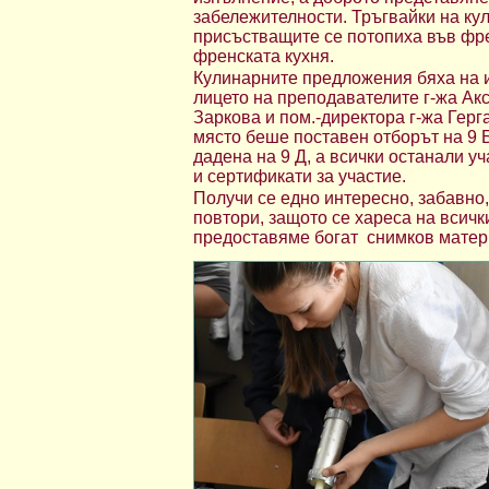
забележителности. Тръгвайки на ку
присъстващите се потопиха във фр
френската кухня.
Кулинарните предложения бяха на и
лицето на преподавателите г-жа Акс
Заркова и пом.-директора г-жа Герг
място беше поставен отборът на 9 Б
дадена на 9 Д, а всички останали 
и сертификати за участие.
Получи се едно интересно, забавно,
повтори, защото се хареса на всички
предоставяме богат
снимков матер