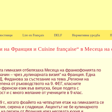
лостници
Lire en Français
DELF
Нормативна уредба
П
и на Франция и Cuisine française“ в Месеца н
ата гимназия отбелязаха Месеца на франкофонията по
ачин – чрез „кулинарната визия“ на Франция. Една
Д. Фиданова за състезание на тема „Региони на
епена от ръководството на 9. ФЕГ, класните
 френски език във випуска, беше подета с
ст и с много желание от учениците в 9 клас.
 г., когато фоайето на четвъртия етаж на гимназията се
тия, сирена и сладкиши. Акцентът не бе кулинарното
на регион от Франция чрез неговата кухня и