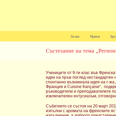
За нас
Прием
Зре
Навигация
Състезание на тема „Регион
Учениците от 9-ти клас във Френск
един на пръв поглед нестандартен н
спонтанно възникнала идея на г-жа 
Франция и Cuisine française“,
подкр
ръководители и преподавателите по
изключителен ентусиазъм, отговорно
Събитието се състоя на 20 март 2019
изпълни с аромата на френските яс
изпълнение, а доброто представяне 