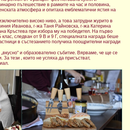
линарно пътешествие в рамките на час и половина,
енската атмосфера и опитаха емблематични ястия на
зключително високо ниво, а това затрудни журито в
иния Иванова, г-жа Таня Райновска, г-жа Катерина
ана Кръстева при избора му на победител. На първо
 клас, следван от 9 В и 9 Г, специалната награда беше
участници в състезанието получиха поощрителни награди
 „вкусно“ и образователно събитие. Вярваме, че ще се
. За тези , които не успяха да присъстват,
иал.