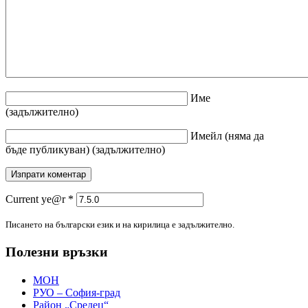
Име
(задължително)
Имейл
(няма да
бъде публикуван)
(задължително)
Current ye@r
*
Писането на български език и на кирилица е задължително.
Полезни връзки
МОН
РУО – София-град
Район „Средец“