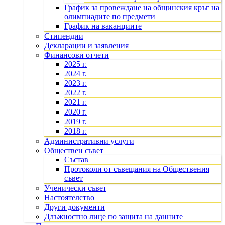
График за провеждане на общинския кръг на
олимпиадите по предмети
График на ваканциите
Стипендии
Декларации и заявления
Финансови отчети
2025 г.
2024 г.
2023 г.
2022 г.
2021 г.
2020 г.
2019 г.
2018 г.
Административни услуги
Обществен съвет
Състав
Протоколи от съвещания на Обществения
съвет
Ученически съвет
Настоятелство
Други документи
Длъжностно лице по защита на данните