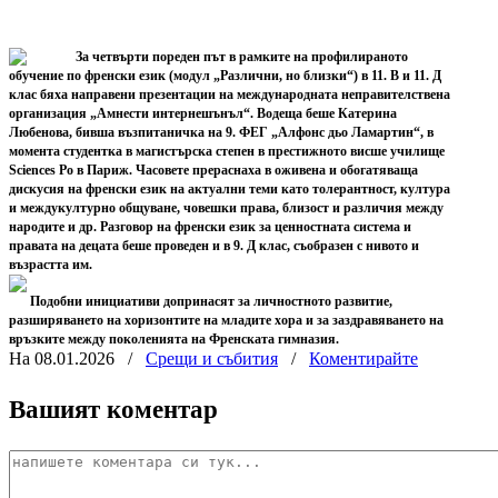
За четвърти пореден път в рамките на профилираното
обучение по френски език (модул „Различни, но близки“) в 11. В и 11. Д
клас бяха направени презентации на международната неправителствена
организация „Амнести интернешънъл“. Водеща беше Катерина
Любенова, бивша възпитаничка на 9. ФЕГ „Алфонс дьо Ламартин“, в
момента студентка в магистърска степен в престижното висше училище
Sciences Po в Париж. Часовете прераснаха в оживена и обогатяваща
дискусия на френски език на актуални теми като толерантност, култура
и междукултурно общуване, човешки права, близост и различия между
народите и др. Разговор на френски език за ценностната система и
правата на децата беше проведен и в 9. Д клас, съобразен с нивото и
възрастта им.
Подобни инициативи допринасят за личностното развитие,
разширяването на хоризонтите на младите хора и за заздравяването на
връзките между поколенията на Френската гимназия.
На 08.01.2026
/
Срещи и събития
/
Коментирайте
Вашият коментар