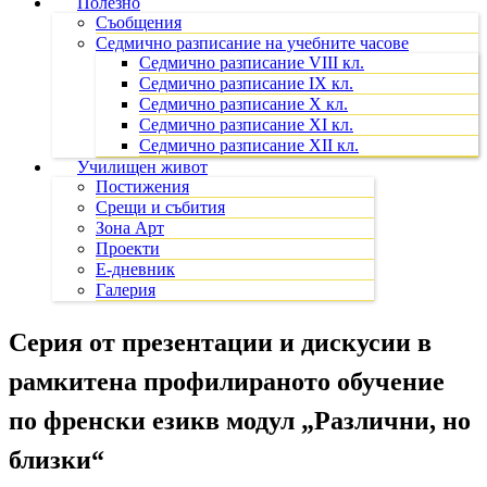
Полезно
Съобщения
Седмично разписание на учебните часове
Седмично разписание VIII кл.
Седмично разписание IX кл.
Седмично разписание X кл.
Седмично разписание XI кл.
Седмично разписание XII кл.
Училищен живот
Постижения
Срещи и събития
Зона Арт
Проекти
Е-дневник
Галерия
Серия от презентации и дискусии в
рамките
на профилираното обучение
по френски език
в модул „Различни, но
близки“