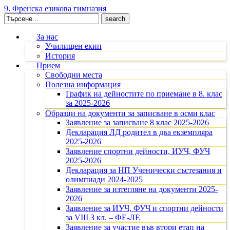
9. Френска езикова гимназия
Search
for:
За нас
Училищен екип
История
Прием
Свободни места
Полезна информация
График на дейностите по приемане в 8. клас
за 2025-2026
Образци на документи за записване в осми клас
Заявление за записване 8 клас 2025-2026
Декларация ЛД родител в два екземпляра
2025-2026
Заявление спортни дейности, ИУЧ, ФУЧ
2025-2026
Декларация за НП Ученически състезания и
олимпиади 2024-2025
Заявление за изтегляне на документи 2025-
2026
Заявление за ИУЧ, ФУЧ и спортни дейности
за VIII З кл. – ФЕ-ЛЕ
Заявление за участие във втори етап на