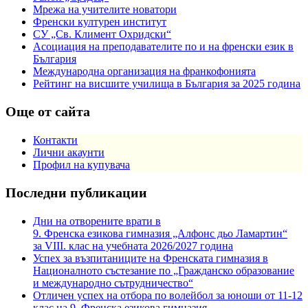
Мрежа на учителите новатори
Френски културен институт
СУ „Св. Климент Охридски“
Асоциация на преподавателите по и на френски език в
България
Международна организация на франкофонията
Рейтинг на висшите училища в България за 2025 година
Още от сайта
Контакти
Лични акаунти
Профил на купувача
Последни публикации
Дни на отворените врати в
9. Френска езикова гимназия „Алфонс дьо Ламартин“
за VIII. клас на учебната 2026/2027 година
Успех за възпитаниците на Френската гимназия в
Националното състезание по „Гражданско образование
и международно сътрудничество“
Отличен успех на отбора по волейбол за юноши от 11-12
клас на 9. Френска езикова гимназия