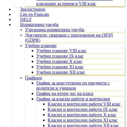
класиране за прием в VIII клас
Зрелостници
Lire en Français
DELF
Нормативна уредба
Училищна нормативна уредба
Документи, свързани с приложение на ОРЗД
(GDPR)
Учебни планове
Учебни планове VIII клас
Учебни планове IX клас
Учебни планове X клас
Учебни планове XI клас
Учебни планове XII клас
Графици
График за консултации по предмети с
родители и ученици
График на втори час на класа
График за класни работи и контролни
Класни и контролни работи VIII клас
Класни и контролни работи IX клас
Класни и контролни работи X клас
Класни и контролни работи XI клас
Класни и контролни работи XII клас