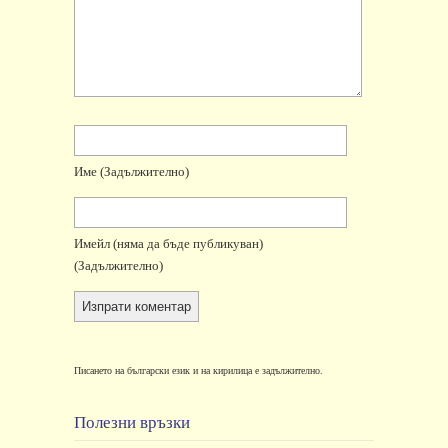
Име
(задължително)
Имейл
(няма да бъде публикуван)
(задължително)
Писането на български език и на кирилица е задължително.
Полезни връзки