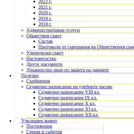
2022 г.
2021 г.
2020 г.
2019 г.
2018 г.
Административни услуги
Обществен съвет
Състав
Протоколи от съвещания на Обществения съв
Ученически съвет
Настоятелство
Други документи
Длъжностно лице по защита на данните
Полезно
Съобщения
Седмично разписание на учебните часове
Седмично разписание VIII кл.
Седмично разписание IX кл.
Седмично разписание X кл.
Седмично разписание XI кл.
Седмично разписание XII кл.
Училищен живот
Постижения
Срещи и събития