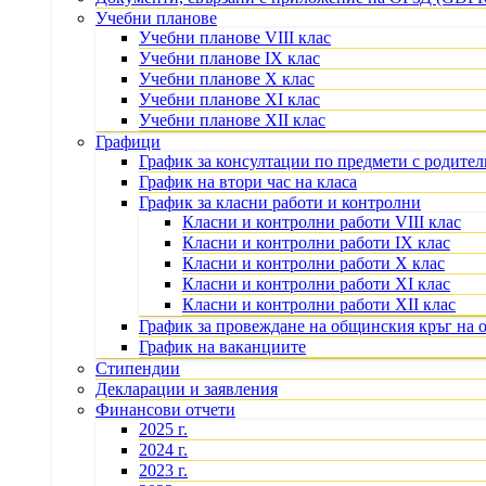
Учебни планове
Учебни планове VIII клас
Учебни планове IX клас
Учебни планове X клас
Учебни планове XI клас
Учебни планове XII клас
Графици
График за консултации по предмети с родите
График на втори час на класа
График за класни работи и контролни
Класни и контролни работи VIII клас
Класни и контролни работи IX клас
Класни и контролни работи X клас
Класни и контролни работи XI клас
Класни и контролни работи XII клас
График за провеждане на общинския кръг на 
График на ваканциите
Стипендии
Декларации и заявления
Финансови отчети
2025 г.
2024 г.
2023 г.