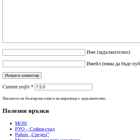
Име
(задължително)
Имейл
(няма да бъде пу
Current ye@r
*
Писането на български език и на кирилица е задължително.
Полезни връзки
МОН
РУО – София-град
Район „Средец“