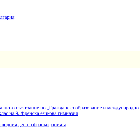
ългария
алното състезание по „Гражданско образование и международно
клас на 9. Френска езикова гимназия
ародния ден на франкофонията