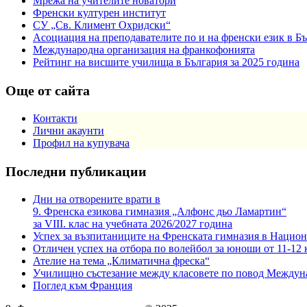
Мрежа на учителите новатори
Френски културен институт
СУ „Св. Климент Охридски“
Асоциация на преподавателите по и на френски език в Б
Международна организация на франкофонията
Рейтинг на висшите училища в България за 2025 година
Още от сайта
Контакти
Лични акаунти
Профил на купувача
Последни публикации
Дни на отворените врати в
9. Френска езикова гимназия „Алфонс дьо Ламартин“
за VIII. клас на учебната 2026/2027 година
Успех за възпитаниците на Френската гимназия в Национ
Отличен успех на отбора по волейбол за юноши от 11-12 
Ателие на тема „Климатична фреска“
Училищно състезание между класовете по повод Междун
Поглед към Франция