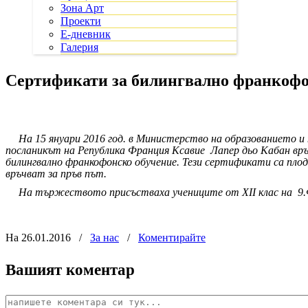
Зона Арт
Проекти
Е-дневник
Галерия
Сертификати за билингвално франкофо
На 15 януари 2016 год. в Министерство на образованието 
посланикът на Република Франция Ксавие
Лапер дьо Кабан вр
билингвално франкофонско обучение. Тези сертификати са плод
връчват за пръв път.
На тържеството присъстваха учениците от XII клас на
9.
На 26.01.2016
/
За нас
/
Коментирайте
Вашият коментар