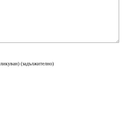
бликуван)
(задължително)