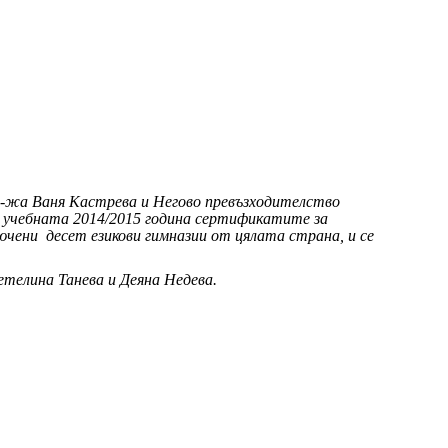
г-жа Ваня Кастрева и Негово превъзходителство
з учебната 2014/2015 година сертификатите за
лючени
десет езикови гимназии от цялата страна, и се
етелина Танева и Деяна Недева.