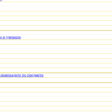
ли и ученици
олимпиадите по предмети