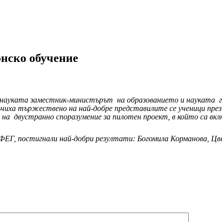
нско обучение
и науката заместник-министърът
на образованието и науката
ъчиха тържествено на най-добре представилите се ученици пре
 на
двустранно споразумение за пилотен проект, в който са вк
ФЕГ, постигнали най-добри резултати: Богомила Корманова, Цв