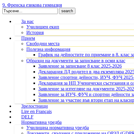
9. Френска езикова гимназия
Search
for:
За нас
Училищен екип
История
Прием
Свободни места
Полезна информация
График на дейностите по приемане в 8. клас з
Образци на документи за записване в осми клас
Заявление за записване 8 клас 2025-2026
Декларация ЛД родител в два екземпляра 202
Заявление спортни дейности, ИУЧ, ФУЧ 2025
Декларация за НП Ученически състезания и 
Заявление за изтегляне на документи 2025-20
Заявление за ИУЧ, ФУЧ и спортни дейности за
Заявление за участие във втори етап на класир
Зрелостници
Lire en Français
DELF
Нормативна уредба
Училищна нормативна уредба
Документи, свързани с приложение на ОРЗД (GDP