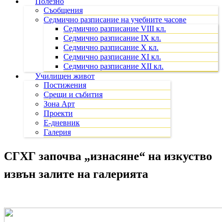
Полезно
Съобщения
Седмично разписание на учебните часове
Седмично разписание VIII кл.
Седмично разписание IX кл.
Седмично разписание X кл.
Седмично разписание XI кл.
Седмично разписание XII кл.
Училищен живот
Постижения
Срещи и събития
Зона Арт
Проекти
Е-дневник
Галерия
СГХГ започва „изнасяне“ на изкуство
извън залите на галерията