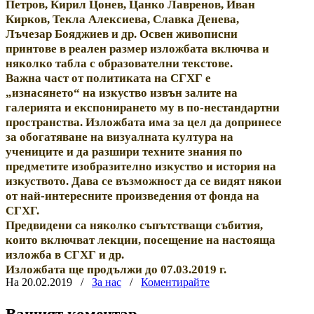
Петров, Кирил Цонев, Цанко Лавренов, Иван
Кирков, Текла Алексиева, Славка Денева,
Лъчезар Бояджиев и др.
Освен живописни
принтове в реален размер изложбата включва и
няколко табла с образователни текстове.
Важна част от политиката на СГХГ е
„изнасянето“ на изкуство извън залите на
галерията и експонирането му в по-нестандартни
пространства.
Изложбата има за цел да допринесе
за обогатяване на визуалната култура на
учениците и да разшири техните знания по
предметите изобразително изкуство и история на
изкуството. Дава се възможност да се видят някои
от най-интересните произведения от фонда на
СГХГ.
Предвидени са няколко съпътстващи събития,
които включват лекции, посещение на настояща
изложба в СГХГ и др.
Изложбата ще продължи до 07.03.2019 г.
На 20.02.2019
/
За нас
/
Коментирайте
Вашият коментар