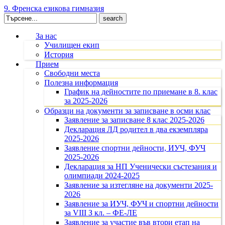
9. Френска езикова гимназия
Search
for:
За нас
Училищен екип
История
Прием
Свободни места
Полезна информация
График на дейностите по приемане в 8. клас
за 2025-2026
Образци на документи за записване в осми клас
Заявление за записване 8 клас 2025-2026
Декларация ЛД родител в два екземпляра
2025-2026
Заявление спортни дейности, ИУЧ, ФУЧ
2025-2026
Декларация за НП Ученически състезания и
олимпиади 2024-2025
Заявление за изтегляне на документи 2025-
2026
Заявление за ИУЧ, ФУЧ и спортни дейности
за VIII З кл. – ФЕ-ЛЕ
Заявление за участие във втори етап на