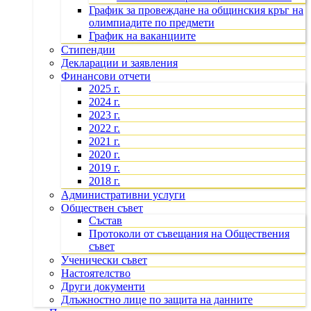
График за провеждане на общинския кръг на
олимпиадите по предмети
График на ваканциите
Стипендии
Декларации и заявления
Финансови отчети
2025 г.
2024 г.
2023 г.
2022 г.
2021 г.
2020 г.
2019 г.
2018 г.
Административни услуги
Обществен съвет
Състав
Протоколи от съвещания на Обществения
съвет
Ученически съвет
Настоятелство
Други документи
Длъжностно лице по защита на данните