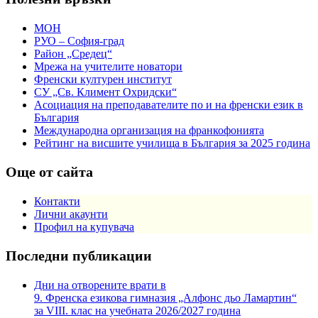
МОН
РУО – София-град
Район „Средец“
Мрежа на учителите новатори
Френски културен институт
СУ „Св. Климент Охридски“
Асоциация на преподавателите по и на френски език в
България
Международна организация на франкофонията
Рейтинг на висшите училища в България за 2025 година
Още от сайта
Контакти
Лични акаунти
Профил на купувача
Последни публикации
Дни на отворените врати в
9. Френска езикова гимназия „Алфонс дьо Ламартин“
за VIII. клас на учебната 2026/2027 година