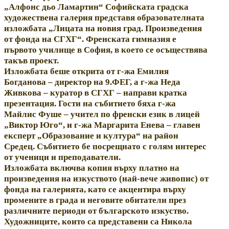
„Алфонс дьо Ламартин“ Софийската градска
художествена галерия представя образователната
изложбата „Лицата на новия град. Произведения
от фонда на СГХГ“.
Френската гимназия е
първото училище в София, в което се осъществява
такъв проект.
Изложбата беше открита от г-жа Емилия
Богданова – директор на 9.ФЕГ, а г-жа Неда
Живкова – куратор в СГХГ – направи кратка
презентация. Гости на събитието бяха г-жа
Майлис Фуше – учител по френски език в лицей
„Виктор Юго“, и г-жа Маргарита Енева – главен
експерт „Образование и култура“ на район
Средец. Събитието бе посрещнато с голям интерес
от ученици и преподаватели.
Изложбата включва копия върху платно на
произведения на изкуството (най-вече живопис) от
фонда на галерията, като се акцентира върху
промените в града и неговите обитатели през
различните периоди от българското изкуство.
Художниците, които са представени са Никола