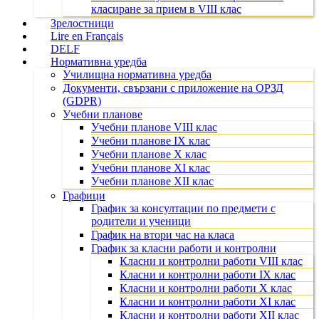
класиране за прием в VIII клас
Зрелостници
Lire en Français
DELF
Нормативна уредба
Училищна нормативна уредба
Документи, свързани с приложение на ОРЗД
(GDPR)
Учебни планове
Учебни планове VIII клас
Учебни планове IX клас
Учебни планове X клас
Учебни планове XI клас
Учебни планове XII клас
Графици
График за консултации по предмети с
родители и ученици
График на втори час на класа
График за класни работи и контролни
Класни и контролни работи VIII клас
Класни и контролни работи IX клас
Класни и контролни работи X клас
Класни и контролни работи XI клас
Класни и контролни работи XII клас