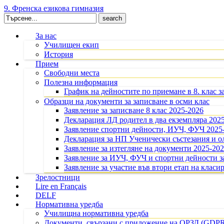
9. Френска езикова гимназия
Search
for:
За нас
Училищен екип
История
Прием
Свободни места
Полезна информация
График на дейностите по приемане в 8. клас з
Образци на документи за записване в осми клас
Заявление за записване 8 клас 2025-2026
Декларация ЛД родител в два екземпляра 202
Заявление спортни дейности, ИУЧ, ФУЧ 2025
Декларация за НП Ученически състезания и 
Заявление за изтегляне на документи 2025-20
Заявление за ИУЧ, ФУЧ и спортни дейности за
Заявление за участие във втори етап на класир
Зрелостници
Lire en Français
DELF
Нормативна уредба
Училищна нормативна уредба
Документи, свързани с приложение на ОРЗД (GDP