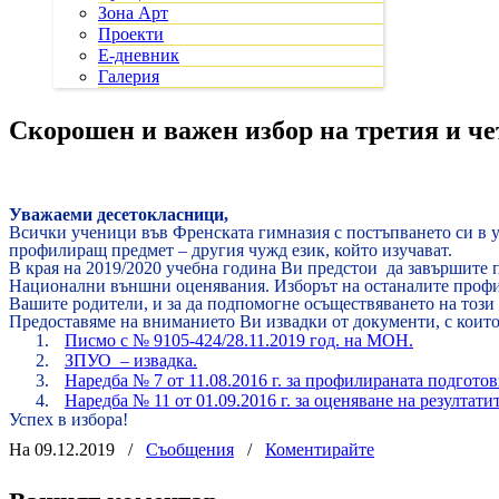
Зона Арт
Проекти
Е-дневник
Галерия
Скорошен и важен избор на третия и ч
Уважаеми десетокласници,
Всички ученици във Френската гимназия с постъпването си в у
профилиращ предмет – другия чужд език, който изучават.
В края на 2019/2020 учебна година Ви предстои
да завършите 
Национални външни оценявания. Изборът на останалите профил
Вашите родители, и за да подпомогне осъществяването на този
Предоставяме на вниманието Ви извадки от документи, с които
1.
Писмо с № 9105-424/28.11.2019 год. на МОН.
2.
ЗПУО – извадка.
3.
Наредба № 7 от 11.08.2016 г. за профилираната подготов
4.
Наредба № 11 от 01.09.2016 г. за оценяване на резултати
Успех в избора!
На 09.12.2019
/
Съобщения
/
Коментирайте