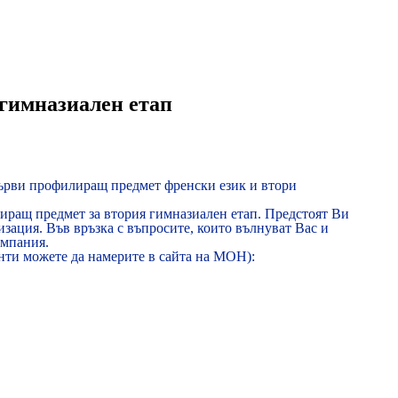
 гимназиален етап
първи профилиращ предмет френски език и втори
лиращ предмет за втория гимназиален етап. Предстоят Ви
ация. Във връзка с въпросите, които вълнуват Вас и
ампания.
енти можете да намерите в сайта на МОН):