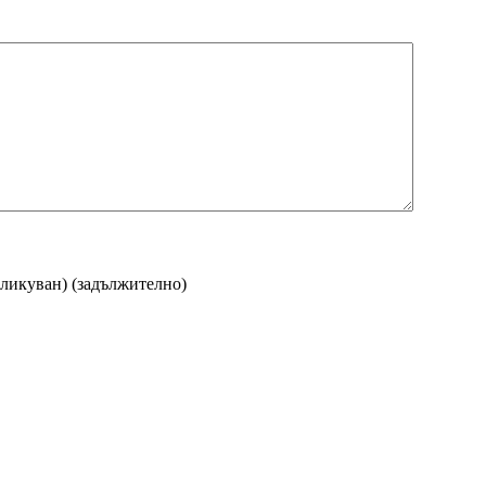
бликуван)
(задължително)