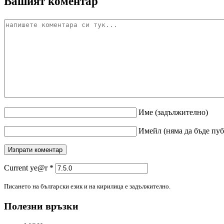
Вашият коментар
Име
(задължително)
Имейл
(няма да бъде пу
Current ye@r
*
Писането на български език и на кирилица е задължително.
Полезни връзки