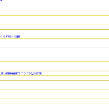
ли и ученици
олимпиадите по предмети