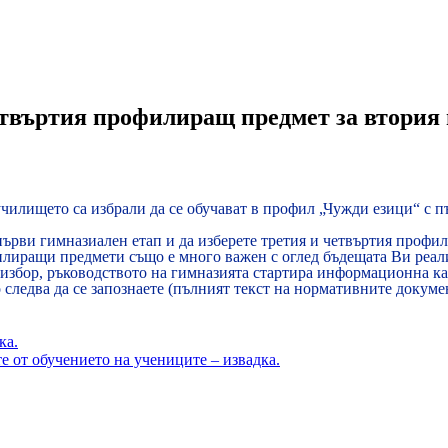
етвъртия профилиращ предмет за втория
чилището са избрали да се обучават в профил „Чужди езици“ с 
първи гимназиален етап и да изберете третия и четвъртия профи
иращи предмети също е много важен с оглед бъдещата Ви реализ
 избор, ръководството на гимназията стартира информационна к
 следва да се запознаете (пълният текст на нормативните докум
ка.
те от обучението на учениците – извадка.