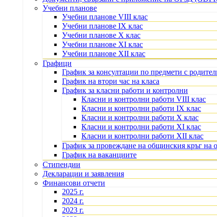
Учебни планове
Учебни планове VIII клас
Учебни планове IX клас
Учебни планове X клас
Учебни планове XI клас
Учебни планове XII клас
Графици
График за консултации по предмети с родите
График на втори час на класа
График за класни работи и контролни
Класни и контролни работи VIII клас
Класни и контролни работи IX клас
Класни и контролни работи X клас
Класни и контролни работи XI клас
Класни и контролни работи XII клас
График за провеждане на общинския кръг на 
График на ваканциите
Стипендии
Декларации и заявления
Финансови отчети
2025 г.
2024 г.
2023 г.