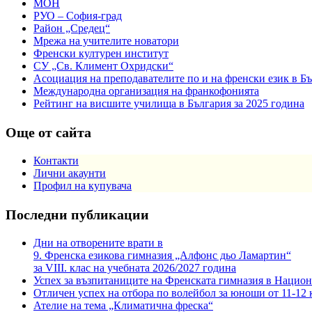
МОН
РУО – София-град
Район „Средец“
Мрежа на учителите новатори
Френски културен институт
СУ „Св. Климент Охридски“
Асоциация на преподавателите по и на френски език в Б
Международна организация на франкофонията
Рейтинг на висшите училища в България за 2025 година
Още от сайта
Контакти
Лични акаунти
Профил на купувача
Последни публикации
Дни на отворените врати в
9. Френска езикова гимназия „Алфонс дьо Ламартин“
за VIII. клас на учебната 2026/2027 година
Успех за възпитаниците на Френската гимназия в Национ
Отличен успех на отбора по волейбол за юноши от 11-12 
Ателие на тема „Климатична фреска“