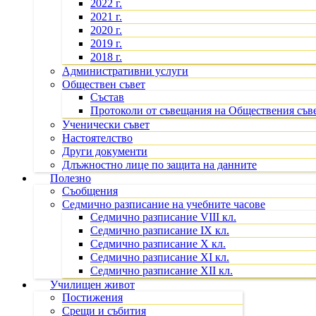
2022 г.
2021 г.
2020 г.
2019 г.
2018 г.
Административни услуги
Обществен съвет
Състав
Протоколи от съвещания на Обществения съв
Ученически съвет
Настоятелство
Други документи
Длъжностно лице по защита на данните
Полезно
Съобщения
Седмично разписание на учебните часове
Седмично разписание VIII кл.
Седмично разписание IX кл.
Седмично разписание X кл.
Седмично разписание XI кл.
Седмично разписание XII кл.
Училищен живот
Постижения
Срещи и събития