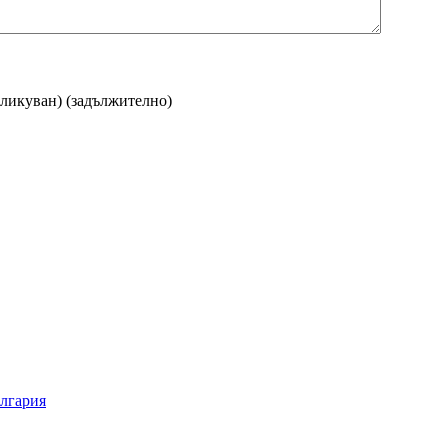
бликуван)
(задължително)
ългария