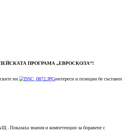
ПЕЙСКАТА ПРОГРАМА „ЕВРОСКОЛА“!
нските ни
интереси и позиции бе съставен
АЩ . Показаха знания и компетенции за боравене с