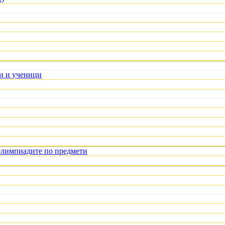
ли и ученици
олимпиадите по предмети