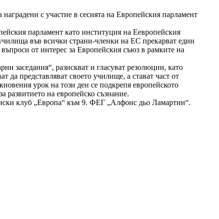
а наградени с участие в сесията на Европейския парламент
опейския парламент като институция на Еевропейския
т училища във всички страни-членки на ЕС прекарват един
о въпроси от интерес за Европейския съюз в рамките на
рни заседания“, разискват и гласуват резолюции, като
ат да представляват своето училище, а стават част от
кновения урок на този ден се подкрепя европейското
а развитието на европейско съзнание.
дански клуб „Европа“ към 9. ФEГ „Алфонс дьо Ламартин“.