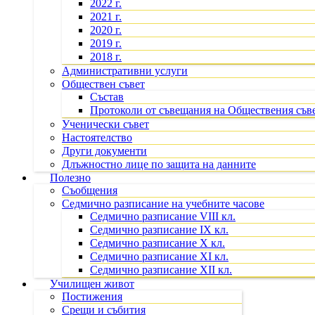
2022 г.
2021 г.
2020 г.
2019 г.
2018 г.
Административни услуги
Обществен съвет
Състав
Протоколи от съвещания на Обществения съв
Ученически съвет
Настоятелство
Други документи
Длъжностно лице по защита на данните
Полезно
Съобщения
Седмично разписание на учебните часове
Седмично разписание VIII кл.
Седмично разписание IX кл.
Седмично разписание X кл.
Седмично разписание XI кл.
Седмично разписание XII кл.
Училищен живот
Постижения
Срещи и събития