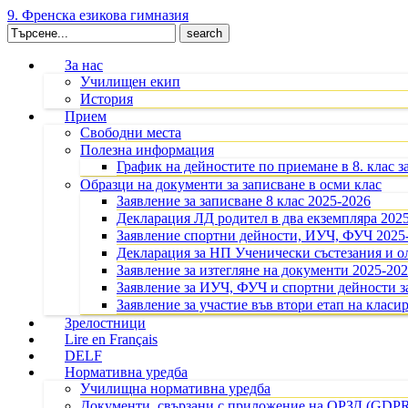
9. Френска езикова гимназия
Search
for:
За нас
Училищен екип
История
Прием
Свободни места
Полезна информация
График на дейностите по приемане в 8. клас з
Образци на документи за записване в осми клас
Заявление за записване 8 клас 2025-2026
Декларация ЛД родител в два екземпляра 202
Заявление спортни дейности, ИУЧ, ФУЧ 2025
Декларация за НП Ученически състезания и 
Заявление за изтегляне на документи 2025-20
Заявление за ИУЧ, ФУЧ и спортни дейности за
Заявление за участие във втори етап на класир
Зрелостници
Lire en Français
DELF
Нормативна уредба
Училищна нормативна уредба
Документи, свързани с приложение на ОРЗД (GDP