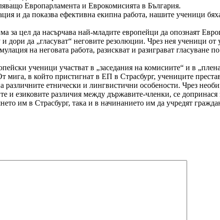
вляващо Европарламента и Еврокомисията в България.
уация и да показва ефективна екипна работа, нашите ученици бях
има за цел да насърчава най-младите европейци да опознаят Евр
му и дори да „гласуват“ неговите резолюции. Чрез нея ученици о
мулация на неговата работа, разискват и разиграват гласуване п
опейски ученици участват в „заседания на комисиите“ и в „плена
т мига, в който пристигнат в ЕП в Страсбург, учениците престав
на различните етнически и лингвистични особености. Чрез необи
е и езиковите различия между държавите-членки, се допринася з
янето им в Страсбург, така и в начинанието им да учредят граж