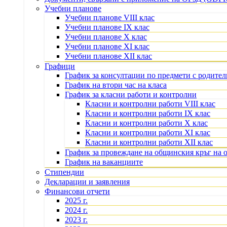
Учебни планове
Учебни планове VIII клас
Учебни планове IX клас
Учебни планове X клас
Учебни планове XI клас
Учебни планове XII клас
Графици
График за консултации по предмети с родите
График на втори час на класа
График за класни работи и контролни
Класни и контролни работи VIII клас
Класни и контролни работи IX клас
Класни и контролни работи X клас
Класни и контролни работи XI клас
Класни и контролни работи XII клас
График за провеждане на общинския кръг на 
График на ваканциите
Стипендии
Декларации и заявления
Финансови отчети
2025 г.
2024 г.
2023 г.