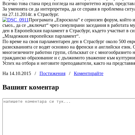
Всичко това стана пред погледа на авторитетно жури, предста
За уменията си да интерпретира, да се справя в проблемна сит
на 27.11.2014г. в Страсбург.
Програмата „Евроскола“ е сериозен форум, който 
съюз., да се „включат“ чрез симулирани заседания в работата 
ден в Европейския парламент в Страсбург, където участват в си
„Младежкия европейски парламент“.
По време на своя парламентарен ден в Страсбург около 500 евр
разискванията се водят основно на френски и английски език. О
многоезичните работни групи, сблъскват се с многообразието 
гражданско образование и с дължимото уважение към културнит
Успех на отбора и неговите преподаватели, както на представв
На 14.10.2015
/
Постижения
/
Коментирайте
Вашият коментар