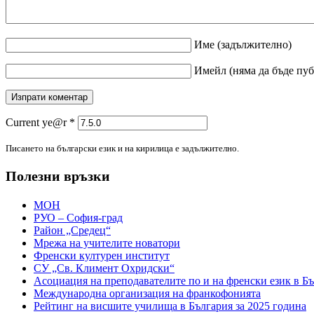
Име
(задължително)
Имейл
(няма да бъде пу
Current ye@r
*
Писането на български език и на кирилица е задължително.
Полезни връзки
МОН
РУО – София-град
Район „Средец“
Мрежа на учителите новатори
Френски културен институт
СУ „Св. Климент Охридски“
Асоциация на преподавателите по и на френски език в Б
Международна организация на франкофонията
Рейтинг на висшите училища в България за 2025 година