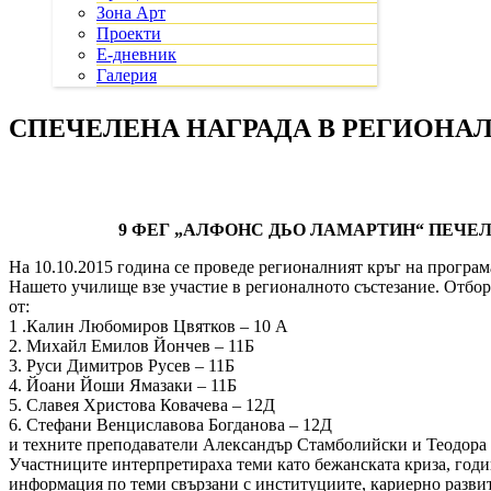
Зона Арт
Проекти
Е-дневник
Галерия
СПЕЧЕЛЕНА НАГРАДА В РЕГИОНА
9 ФЕГ „АЛФОНС ДЬО ЛАМАРТИН“ ПЕЧЕ
На 10.10.2015 година се проведе регионалният кръг на програм
Нашето училище взе участие в регионалното състезание. Отбор
от:
1 .Калин Любомиров Цвятков – 10 А
2. Михайл Емилов Йончев – 11Б
3. Руси Димитров Русев – 11Б
4. Йоани Йоши Ямазаки – 11Б
5. Славея Христова Ковачева – 12Д
6. Стефани Венциславова Богданова – 12Д
и техните преподаватели Александър Стамболийски и Теодора
Участниците интерпретираха теми като бежанската криза, годи
информация по теми свързани с институциите, кариерно развит