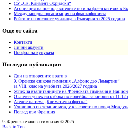
СУ „Св. Климент Охридски“
Асоциация на преподавателите по и на френски език в Б
Международна организация на франкофонията
Рейтинг на висшите училища в България за 2025 година
Още от сайта
Контакти
Лични акаунти
Профил на купувача
Последни публикации
Дни на отворените врати в
9. Френска езикова гимназия „Алфонс дьо Ламартин“
за VIII. клас на учебната 2026/2027 година
Успех за възпитаниците на Френската гимназия в Национ
Отличен успех на отбора по волейбол за юноши от 11-12 
Ателие на тема „Климатична фреска“
Училищно състезание между класовете по повод Междун
Поглед към Франция
9. Френска езикова гимназия © 2025
Back to Top