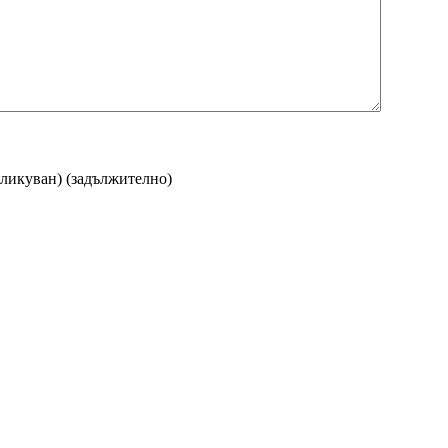
бликуван)
(задължително)