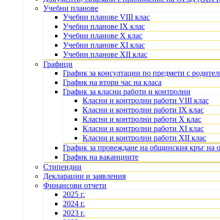
Учебни планове
Учебни планове VIII клас
Учебни планове IX клас
Учебни планове X клас
Учебни планове XI клас
Учебни планове XII клас
Графици
График за консултации по предмети с родите
График на втори час на класа
График за класни работи и контролни
Класни и контролни работи VIII клас
Класни и контролни работи IX клас
Класни и контролни работи X клас
Класни и контролни работи XI клас
Класни и контролни работи XII клас
График за провеждане на общинския кръг на 
График на ваканциите
Стипендии
Декларации и заявления
Финансови отчети
2025 г.
2024 г.
2023 г.