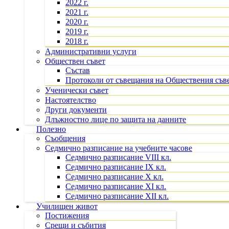
2022 г.
2021 г.
2020 г.
2019 г.
2018 г.
Административни услуги
Обществен съвет
Състав
Протоколи от съвещания на Обществения съв
Ученически съвет
Настоятелство
Други документи
Длъжностно лице по защита на данните
Полезно
Съобщения
Седмично разписание на учебните часове
Седмично разписание VIII кл.
Седмично разписание IX кл.
Седмично разписание X кл.
Седмично разписание XI кл.
Седмично разписание XII кл.
Училищен живот
Постижения
Срещи и събития