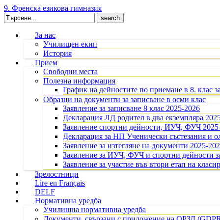
9. Френска езикова гимназия
Search
for:
За нас
Училищен екип
История
Прием
Свободни места
Полезна информация
График на дейностите по приемане в 8. клас з
Образци на документи за записване в осми клас
Заявление за записване 8 клас 2025-2026
Декларация ЛД родител в два екземпляра 202
Заявление спортни дейности, ИУЧ, ФУЧ 2025
Декларация за НП Ученически състезания и 
Заявление за изтегляне на документи 2025-20
Заявление за ИУЧ, ФУЧ и спортни дейности за
Заявление за участие във втори етап на класир
Зрелостници
Lire en Français
DELF
Нормативна уредба
Училищна нормативна уредба
Документи, свързани с приложение на ОРЗД (GDP