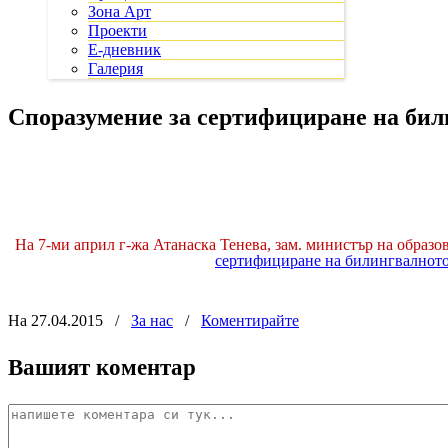
Зона Арт
Проекти
Е-дневник
Галерия
Споразумение за сертифициране на би
На 7-ми април г-жа Атанаска Тенева, зам. министър на образо
сертифициране на билингвалното
На 27.04.2015
/
За нас
/
Коментирайте
Вашият коментар