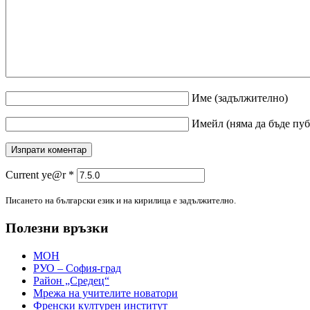
Име
(задължително)
Имейл
(няма да бъде пу
Current ye@r
*
Писането на български език и на кирилица е задължително.
Полезни връзки
МОН
РУО – София-град
Район „Средец“
Мрежа на учителите новатори
Френски културен институт