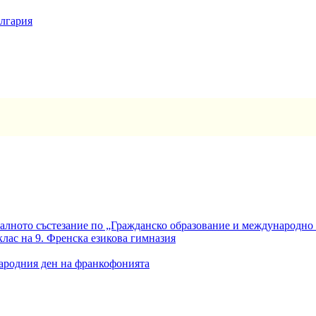
ългария
алното състезание по „Гражданско образование и международно
клас на 9. Френска езикова гимназия
ародния ден на франкофонията