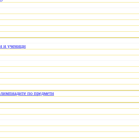
ли и ученици
олимпиадите по предмети