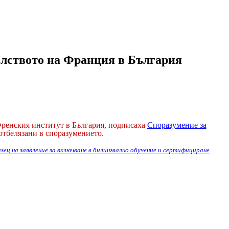
лството на Франция в България
 Френския институт в България, подписаха
Споразумение за
отбелязани в споразумението.
зец на заявление за включване в билингвално обучение и сертифициране