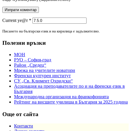
Current ye@r
*
Писането на български език и на кирилица е задължително.
Полезни връзки
МОН
РУО – София-град
Район „Средец“
Мрежа на учителите новатори
Френски културен институт
СУ „Св. Климент Охридски“
Асоциация на преподавателите по и на френски език в
България
Международна организация на франкофонията
Рейтинг на висшите училища в България за 2025 година
Още от сайта
Контакти