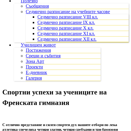
Полезно
Съобщения
Седмично разписание на учебните часове
Седмично разписание VIII кл.
Седмично разписание IX кл.
Седмично разписание X кл.
Седмично разписание XI кл.
Седмично разписание XII кл.
Училищен живот
Постижения
Срещи и събития
Зона Арт
Проекти
Е-дневник
Галерия
Спортни успехи за учениците на
Френската гимназия
С отлично представяне и силен спортен дух нашите отбори по лека
атлетика спечелиха четири златни, четири сребърни и три бронзови