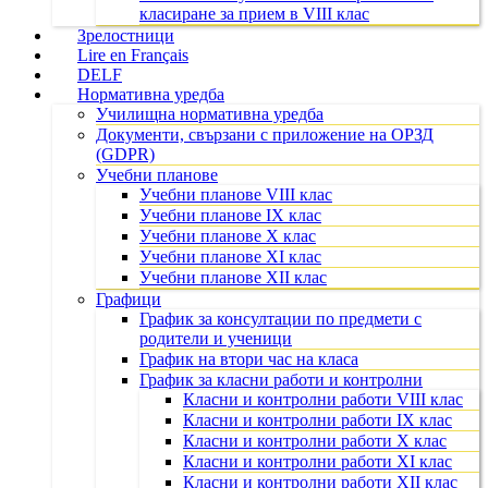
класиране за прием в VIII клас
Зрелостници
Lire en Français
DELF
Нормативна уредба
Училищна нормативна уредба
Документи, свързани с приложение на ОРЗД
(GDPR)
Учебни планове
Учебни планове VIII клас
Учебни планове IX клас
Учебни планове X клас
Учебни планове XI клас
Учебни планове XII клас
Графици
График за консултации по предмети с
родители и ученици
График на втори час на класа
График за класни работи и контролни
Класни и контролни работи VIII клас
Класни и контролни работи IX клас
Класни и контролни работи X клас
Класни и контролни работи XI клас
Класни и контролни работи XII клас