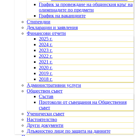
График за провеждане на общинския кръг на
олимпиадите по предмети
График на ваканциите
Стипендии
Декларации и заявления
Финансови отчети
2025 г.
2024 г.
2023 г.
2022 г.
2021 г.
2020 г.
2019 г.
2018 г.
Административни услуги
Обществен съвет
Състав
Протоколи от съвещания на Обществения
съвет
Ученически съвет
Настоятелство
Други документи
Длъжностно лице по защита на данните