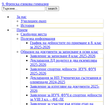
9. Френска езикова гимназия
Search
for:
За нас
Училищен екип
История
Прием
Свободни места
Полезна информация
График на дейностите по приемане в 8. клас
за 2025-2026
Образци на документи за записване в осми клас
Заявление за записване 8 клас 2025-2026
Декларация ЛД родител в два екземпляра
2025-2026
Заявление спортни дейности, ИУЧ, ФУЧ
2025-2026
Декларация за НП Ученически състезания и
олимпиади 2024-2025
Заявление за изтегляне на документи 2025-
2026
Заявление за ИУЧ, ФУЧ и спортни дейности
за VIII З кл. – ФЕ-ЛЕ
Заявление за участие във втори етап на