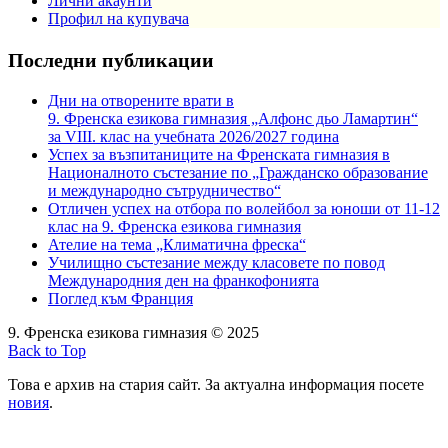
Лични акаунти
Профил на купувача
Последни публикации
Дни на отворените врати в
9. Френска езикова гимназия „Алфонс дьо Ламартин“
за VIII. клас на учебната 2026/2027 година
Успех за възпитаниците на Френската гимназия в
Националното състезание по „Гражданско образование
и международно сътрудничество“
Отличен успех на отбора по волейбол за юноши от 11-12
клас на 9. Френска езикова гимназия
Ателие на тема „Климатична фреска“
Училищно състезание между класовете по повод
Международния ден на франкофонията
Поглед към Франция
9. Френска езикова гимназия © 2025
Back to Top
Това е архив на стария сайт. За актуална информация посете
новия
.