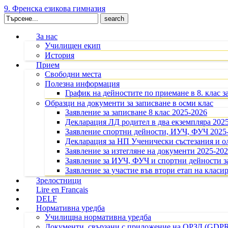
9. Френска езикова гимназия
Search
for:
За нас
Училищен екип
История
Прием
Свободни места
Полезна информация
График на дейностите по приемане в 8. клас з
Образци на документи за записване в осми клас
Заявление за записване 8 клас 2025-2026
Декларация ЛД родител в два екземпляра 202
Заявление спортни дейности, ИУЧ, ФУЧ 2025
Декларация за НП Ученически състезания и 
Заявление за изтегляне на документи 2025-20
Заявление за ИУЧ, ФУЧ и спортни дейности за
Заявление за участие във втори етап на класир
Зрелостници
Lire en Français
DELF
Нормативна уредба
Училищна нормативна уредба
Документи, свързани с приложение на ОРЗД (GDP