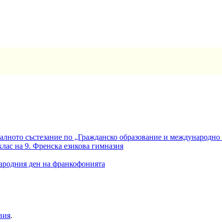
алното състезание по „Гражданско образование и международно
клас на 9. Френска езикова гимназия
ародния ден на франкофонията
вия
.