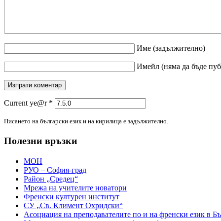
Име
(задължително)
Имейл
(няма да бъде пу
Current ye@r
*
Писането на български език и на кирилица е задължително.
Полезни връзки
МОН
РУО – София-град
Район „Средец“
Мрежа на учителите новатори
Френски културен институт
СУ „Св. Климент Охридски“
Асоциация на преподавателите по и на френски език в Б