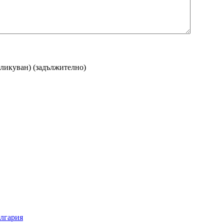
бликуван)
(задължително)
ългария