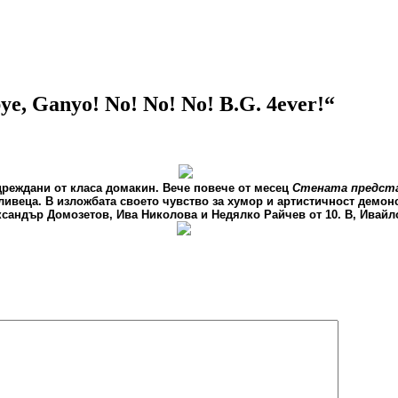
ye, Ganyo! No! No! No! B.G. 4ever!“
одреждани от класа домакин. Вече повече от месец
Стената предста
ливеца. В изложбата своето чувство за хумор и артистичност демон
ксандър Домозетов, Ива Николова и Недялко Райчев от 10. В, Ивай