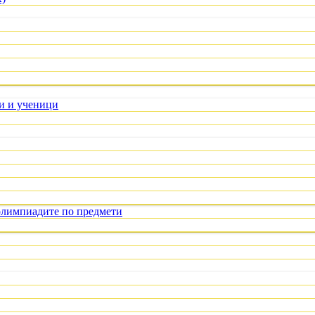
ли и ученици
олимпиадите по предмети