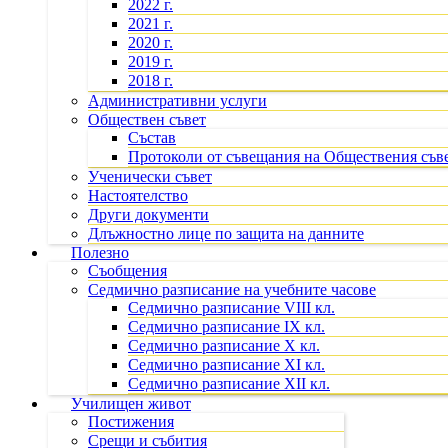
2022 г.
2021 г.
2020 г.
2019 г.
2018 г.
Административни услуги
Обществен съвет
Състав
Протоколи от съвещания на Обществения съв
Ученически съвет
Настоятелство
Други документи
Длъжностно лице по защита на данните
Полезно
Съобщения
Седмично разписание на учебните часове
Седмично разписание VIII кл.
Седмично разписание IX кл.
Седмично разписание X кл.
Седмично разписание XI кл.
Седмично разписание XII кл.
Училищен живот
Постижения
Срещи и събития