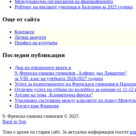
Международна организация на франкофонията
Рейтинг на висшите училища в България за 2025 година
Още от сайта
Контакти
Лични акаунти
Профил на купувача
Последни публикации
Дни на отворените врати в
9. Френска езикова гимназия „Алфонс дьо Ламартин“
за VIII. клас на учебната 2026/2027 година
Успех за възпитаниците на Френската гимназия в Национ
Отличен успех на отбора по волейбол за юноши от 11-12 
Ателие на тема „Климатична фреска“
Училищно състезание между класовете по повод Междун
Поглед към Франция
9. Френска езикова гимназия © 2025
Back to Top
Това е архив на стария сайт. За актуална информация посете
но