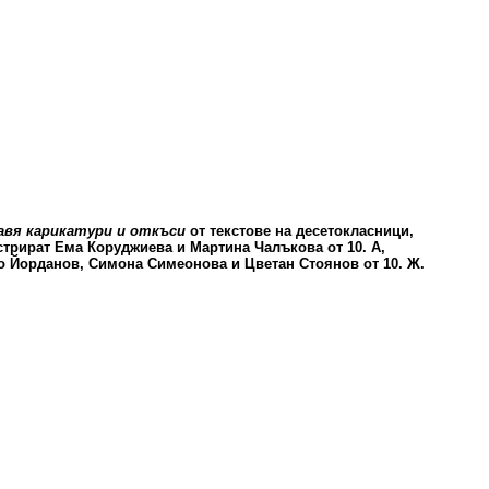
вя карикатури и откъси
от текстове на десетокласници,
стрират Ема Коруджиева и Мартина Чалъкова от 10. А,
ло Йорданов, Симона Симеонова и Цветан Стоянов от 10. Ж.