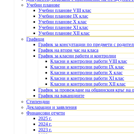
Учебни планове
Учебни планове VIII клас
Учебни планове IX клас
Учебни планове X клас
Учебни планове XI клас
Учебни планове XII клас
Графици
График за консултации по предмети с родите
График на втори час на класа
График за класни работи и контролни
Класни и контролни работи VIII клас
Класни и контролни работи IX клас
Класни и контролни работи X клас
Класни и контролни работи XI клас
Класни и контролни работи XII клас
График за провеждане на общинския кръг на 
График на ваканциите
Стипендии
Декларации и заявления
Финансови отчети
2025 г.
2024 г.
2023 г.