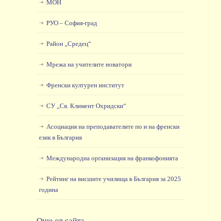
МОН
РУО – София-град
Район „Средец“
Мрежа на учителите новатори
Френски културен институт
СУ „Св. Климент Охридски“
Асоциация на преподавателите по и на френски
език в България
Международна организация на франкофонията
Рейтинг на висшите училища в България за 2025
година
Още от сайта