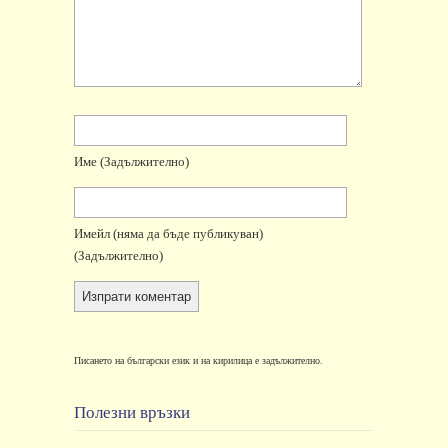
Име
(задължително)
Имейл
(няма да бъде публикуван)
(задължително)
Писането на български език и на кирилица е задължително.
Полезни връзки