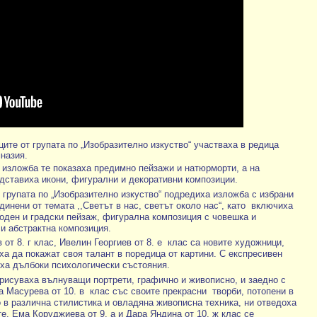
ците от групата по „Изобразително изкуство“ участваха в редица
назия.
 изложба те показаха предимно пейзажи и натюрморти, а на
дставиха икони, фигурални и декоративни композиции.
 групата по „Изобразително изкуство“ подредиха изложба с избрани
динени от темата ,,Светът в нас, светът около нас“, като
включиха
роден и градски пейзаж, фигурална композиция с човешка и
и абстрактна композиция.
от 8. г клас, Ивелин Георгиев от 8. е
клас са новите художници,
ха да покажат своя талант в поредица от картини. С експресивен
иха дълбоки психологически състояния.
арисуваха вълнуващи портрети, графично и живописно, и заедно с
а Масурева от 10. в
клас със своите прекрасни
творби, потопени в
о в различна стилистика и овладяна живописна техника, ни отведоха
е. Ема Коруджиева от 9. а и Дара Яндина от 10. ж клас се