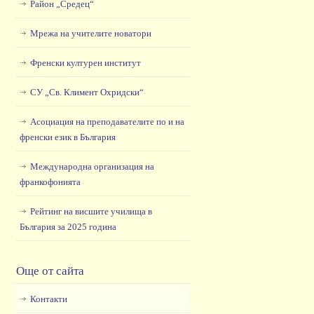
Район „Средец“
Мрежа на учителите новатори
Френски културен институт
СУ „Св. Климент Охридски“
Асоциация на преподавателите по и на
френски език в България
Международна организация на
франкофонията
Рейтинг на висшите училища в
България за 2025 година
Още от сайта
Контакти