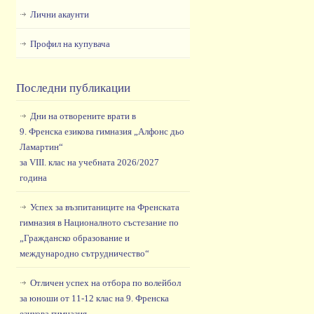
Лични акаунти
Профил на купувача
Последни публикации
Дни на отворените врати в
9. Френска езикова гимназия „Алфонс дьо
Ламартин“
за VIII. клас на учебната 2026/2027
година
Успех за възпитаниците на Френската
гимназия в Националното състезание по
„Гражданско образование и
международно сътрудничество“
Отличен успех на отбора по волейбол
за юноши от 11-12 клас на 9. Френска
езикова гимназия