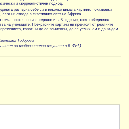
асически и сюрреалистичен подход.
одината разгърна себе си в няколко цикъла картини, показвайки
, сега ни отведе в екзотичния свят на Африка.
на тема, постоянно изследване и наблюдение, което обединява
тва на учениците. Прекрасните картини ни пренасят от реалните
ображението, карат ни да се замислим, да се усмихнем и да бъдем
Светлана Тодорова
(учител по изобразително изкуство в 9. ФЕГ)