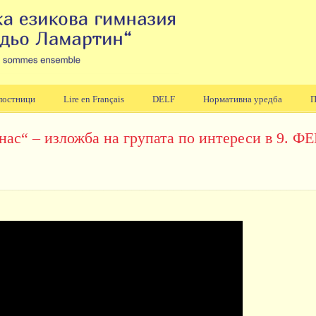
лостници
Lire en Français
DELF
Нормативна уредба
П
 нас“ – изложба на групата по интереси в 9. Ф