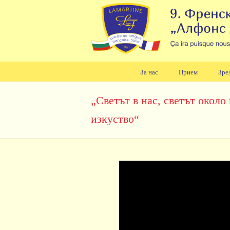
За нас
Прием
Зре
Навигация
„Светът в нас, светът около
изкуство“