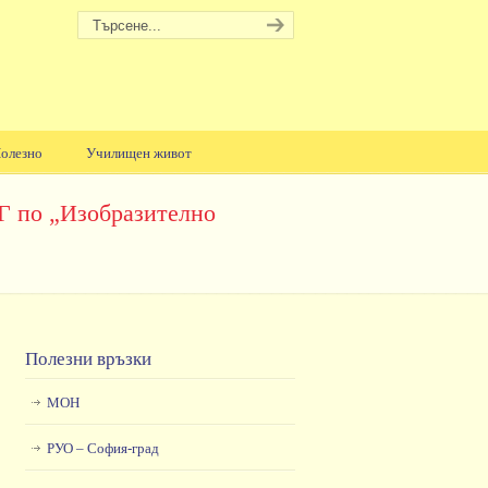
олезно
Училищен живот
ЕГ по „Изобразително
Полезни връзки
МОН
РУО – София-град