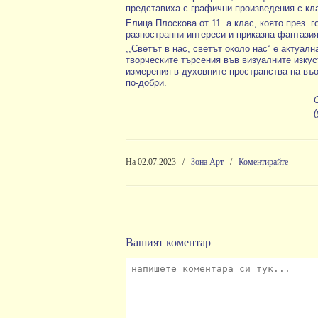
представиха с графични произведения с кл
Елица Плоскова от 11. а клас, която през
г
разностранни интереси и приказна фантазия
,,Светът в нас, светът около нас“ е актуал
творческите търсения във визуалните изкус
измерения в духовните пространства на въ
по-добри.
На 02.07.2023
/
Зона Арт
/
Коментирайте
Вашият коментар