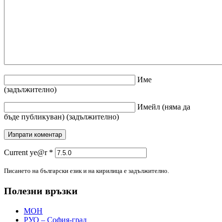
Име
(задължително)
Имейл
(няма да
бъде публикуван)
(задължително)
Current ye@r
*
Писането на български език и на кирилица е задължително.
Полезни връзки
МОН
РУО – София-град