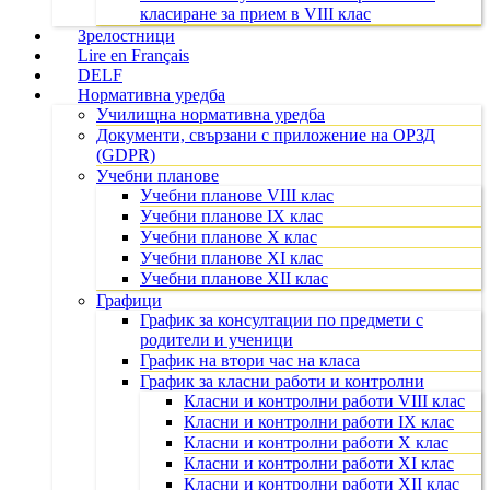
класиране за прием в VIII клас
Зрелостници
Lire en Français
DELF
Нормативна уредба
Училищна нормативна уредба
Документи, свързани с приложение на ОРЗД
(GDPR)
Учебни планове
Учебни планове VIII клас
Учебни планове IX клас
Учебни планове X клас
Учебни планове XI клас
Учебни планове XII клас
Графици
График за консултации по предмети с
родители и ученици
График на втори час на класа
График за класни работи и контролни
Класни и контролни работи VIII клас
Класни и контролни работи IX клас
Класни и контролни работи X клас
Класни и контролни работи XI клас
Класни и контролни работи XII клас