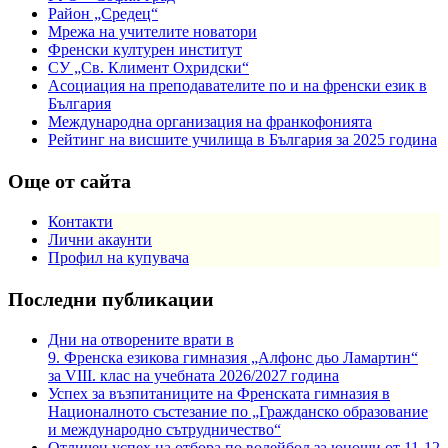
Район „Средец“
Мрежа на учителите новатори
Френски културен институт
СУ „Св. Климент Охридски“
Асоциация на преподавателите по и на френски език в
България
Международна организация на франкофонията
Рейтинг на висшите училища в България за 2025 година
Още от сайта
Контакти
Лични акаунти
Профил на купувача
Последни публикации
Дни на отворените врати в
9. Френска езикова гимназия „Алфонс дьо Ламартин“
за VIII. клас на учебната 2026/2027 година
Успех за възпитаниците на Френската гимназия в
Националното състезание по „Гражданско образование
и международно сътрудничество“
Отличен успех на отбора по волейбол за юноши от 11-12