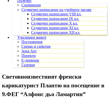
Полезно
Съобщения
Седмично разписание на учебните часове
Седмично разписание VIII кл.
Седмично разписание IX кл.
Седмично разписание X кл.
Седмично разписание XI кл.
Седмично разписание XII кл.
Училищен живот
Постижения
Срещи и събития
Зона Арт
Проекти
Е-дневник
Галерия
Световноизвестният френски
карикатурист Плантю на посещение в
9.ФЕГ “Алфонс дьо Ламартин”