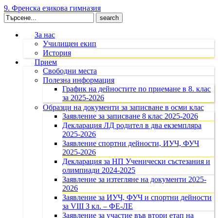
9. Френска езикова гимназия
Search
for:
За нас
Училищен екип
История
Прием
Свободни места
Полезна информация
График на дейностите по приемане в 8. клас
за 2025-2026
Образци на документи за записване в осми клас
Заявление за записване 8 клас 2025-2026
Декларация ЛД родител в два екземпляра
2025-2026
Заявление спортни дейности, ИУЧ, ФУЧ
2025-2026
Декларация за НП Ученически състезания и
олимпиади 2024-2025
Заявление за изтегляне на документи 2025-
2026
Заявление за ИУЧ, ФУЧ и спортни дейности
за VIII З кл. – ФЕ-ЛЕ
Заявление за участие във втори етап на