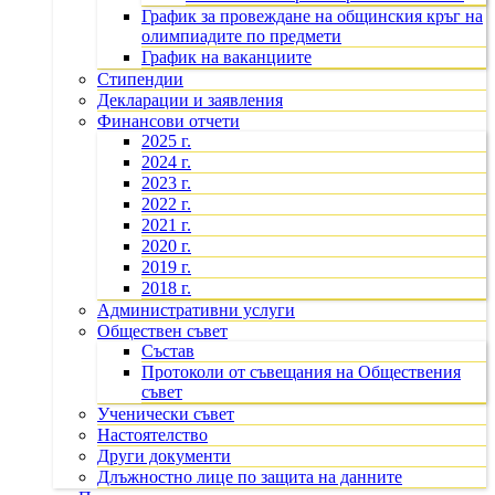
График за провеждане на общинския кръг на
олимпиадите по предмети
График на ваканциите
Стипендии
Декларации и заявления
Финансови отчети
2025 г.
2024 г.
2023 г.
2022 г.
2021 г.
2020 г.
2019 г.
2018 г.
Административни услуги
Обществен съвет
Състав
Протоколи от съвещания на Обществения
съвет
Ученически съвет
Настоятелство
Други документи
Длъжностно лице по защита на данните