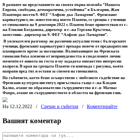
В
рамките
на
представянето
на
своята
първа
изложба
“
Нашата
Европа
,
свободна
,
демократична
,
устойчива
”
в
България
,
Жан
Плантюро
посети
9.
ФЕГ
“
Алфонс
дьо
Ламартин
”
.
Френският
карикатурист
,
по
–
известен
под
името
Плантю
,
се
срещна
с
ученици
от
гимназията
на
9
декември
2022
г
.
Плантю
беше
приветстван
от
г
–
жа
Емилия
Богданова
,
директор
и
г
–
жа
Гергана
Кръстева
,
заместник
–
директор
на
9.
ФЕГ
“
Алфонс
дьо
Ламартин
”
.
В
увлекателен
разговор
на
различни
актуални
теми
с
българските
ученици
,
френският
карикатурист
прекара
повече
от
предварително
планираното
време
за
посещение
.
Възпитаниците
на
Френската
гимназия
бяха
пленени
от
непринудеността
и
споделените
лични
моменти
от
живота
на
госта
и
му
зададоха
множество
интересни
въпроси
.
В
края
на
срещата
Плантю
ги
изненада
с
рисунка
,
която
направи
пред
тях
и
остави
за
спомен
на
гимназията
.
На
събитието
,
което
беше
осъществено
с
любезното
съдействие
на
Френския
културен
институт
,
присъстваха
също
г
–
жа
Клодия
Калво
,
аташе
по
образователно
сътрудничество
и
г
–
н
Матиас
Фавро
,
аташе
по
сътрудничеството
в
областта
на
френския
език
.
На 12.12.2022
/
Срещи и събития
/
Коментирайте
Вашият коментар