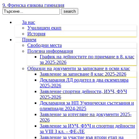
9. Френска езикова гимназия
Search
for:
За нас
Училищен екип
История
Прием
Свободни места
Полезна информация
График на дейностите по приемане в 8. клас
за 2025-2026
Образци на документи за записване в осми клас
Заявление за записване 8 клас 2025-2026
Декларация ЛД родител в два екземпляра
2025-2026
Заявление спортни дейности, ИУЧ, ФУЧ
2025-2026
Декларация за НП Ученически състезания и
олимпиади 2024-2025
Заявление за изтегляне на документи 2025-
2026
Заявление за ИУЧ, ФУЧ и спортни дейности
за VIII З кл. – ФЕ-ЛЕ
Заявление за участие във втори етап на