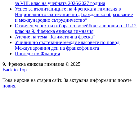
за VIII. клас на учебната 2026/2027 година
Успех за възпитаниците на Френската гимназия в
Националното състезание по „Гражданско образование
и международно сътрудничество“
Отличен успех на отбора по волейбол за юноши от 11-12
клас на 9. Френска езикова гимназия
Ателие на тема „Климатична фреска“
Училищно състезание между класовете по повод
Международния ден на франкофонията
Поглед към Франция
9. Френска езикова гимназия © 2025
Back to Top
Това е архив на стария сайт. За актуална информация посете
новия
.