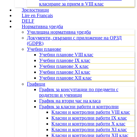
класиране за прием в VIII клас
Зрелостници
Lire en Français
DELF
Нормативна уредба
Училищна нормативна уредба
Документи, свързани с приложение на ОРЗД
(GDPR)
Учебни планове
Учебни планове VIII клас
Учебни планове IX клас
Учебни планове X клас
Учебни планове XI клас
Учебни планове XII клас
Графици
График за консултации по предмети с
родители и ученици
График на втори час на класа
График за класни работи и контролни
Класни и контролни работи VIII клас
Класни и контролни работи IX клас
Класни и контролни работи X клас
Класни и контролни работи XI клас
Класни и контролни работи XII клас