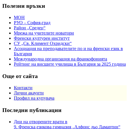
Полезни връзки
МОН
РУО – София-град
Район „Средец“
Мрежа на учителите новатори
Френски културен институт
СУ „Св. Климент Охридски“
Асоциация на преподавателите по и на френски език в
България
Международна организация на франкофонията
Рейтинг на висшите училища в България за 2025 година
Още от сайта
Контакти
Лични акаунти
Профил на купувача
Последни публикации
Дни на отворените врати в
9. Френска езикова гимназия „Алфонс дьо Ламартин“