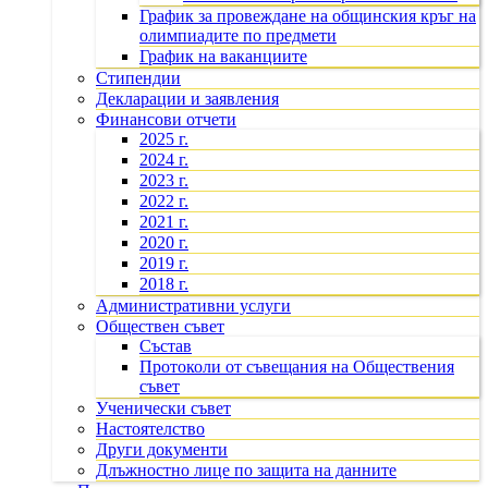
График за провеждане на общинския кръг на
олимпиадите по предмети
График на ваканциите
Стипендии
Декларации и заявления
Финансови отчети
2025 г.
2024 г.
2023 г.
2022 г.
2021 г.
2020 г.
2019 г.
2018 г.
Административни услуги
Обществен съвет
Състав
Протоколи от съвещания на Обществения
съвет
Ученически съвет
Настоятелство
Други документи
Длъжностно лице по защита на данните