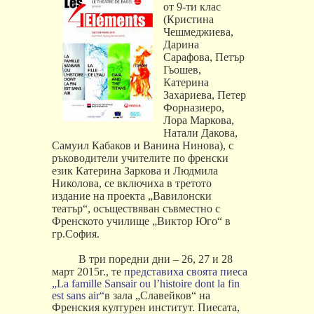
от 9-ти клас
(Кристина
Чешмеджиева,
Дарина
Сарафова, Петър
Гьошев,
Катерина
Захариева, Петер
Форназиеро,
Лора Маркова,
Натали Дакова,
Самуил Кабаков и Ванина Нинова), с
ръководители учителите по френски
език Катерина Заркова и Людмила
Николова, се включиха в третото
издание на проекта „Вавилонски
театър“, осъществяван съвместно с
Френското училище „Виктор Юго“ в
гр.София.
В три поредни дни
– 26, 27
и
28
март
2015
г
.,
те
представиха своята пиеса
„La famille Sansair ou l’histoire dont la fin
est sans air“
в зала
„
Славейков
“
на
Френския културен институт
.
Пиесата
,