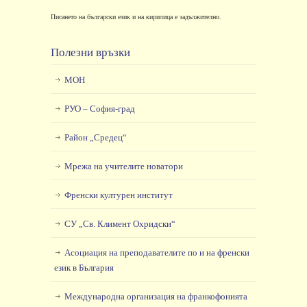
Писането на български език и на кирилица е задължително.
Полезни връзки
МОН
РУО – София-град
Район „Средец“
Мрежа на учителите новатори
Френски културен институт
СУ „Св. Климент Охридски“
Асоциация на преподавателите по и на френски
език в България
Международна организация на франкофонията