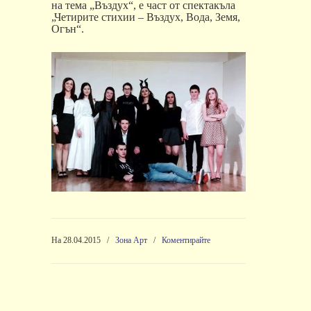
на тема
„
Въздух
“,
е част от спектакъла
„
Четирите стихии
–
Въздух
,
Вода
,
Земя
,
Огън
“.
На 28.04.2015
/
Зона Арт
/
Коментирайте