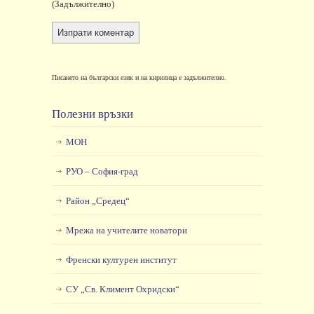
(задължително)
Писането на български език и на кирилица е задължително.
Полезни връзки
МОН
РУО – София-град
Район „Средец“
Мрежа на учителите новатори
Френски културен институт
СУ „Св. Климент Охридски“