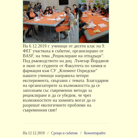
На 6.12.2019 г. ученици от десети клас на 9.
ФЕГ участваха в събитие, организирано от
BASF,
на тема „Рециклиране на отпадъци“.
Под ръководството на доц. Лъчезар Йорданов
и екип от студенти от Факултета по химия и
фармация към СУ „Климент Охридски“
нашите ученици направиха четири
експеримента, свързани с темата. Благодарим
на организаторите за възможността да се
запознаем със съвременни методи за
рециклиране и да се убедим, че чрез
възможностите на химията могат да се
разрешат екологичните проблеми на
съвременния свят!
На 12.12.2019
/
Срещи и събития
/
Коментирайте