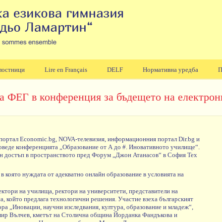
лостници
Lire en Français
DELF
Нормативна уредба
П
а ФЕГ в конференция за бъдещето на електрон
портал Economic.bg, NOVA-телевизия, информационния портал Dir.bg и
оведе конференцията „Образование от А до #. Иновативното училище“.
ан достъп в пространството пред Форум „Джон Атанасов“ в София Тех
в която нуждата от адекватно онлайн образование в условията на
ктори на училища, ректори на университети, представители на
а, който предлага технологични решения. Участие взеха българският
а „Иновации, научни изследвания, култура, образование и младеж“,
мир Вълчев, кметът на Столична община Йорданка Фандъкова и