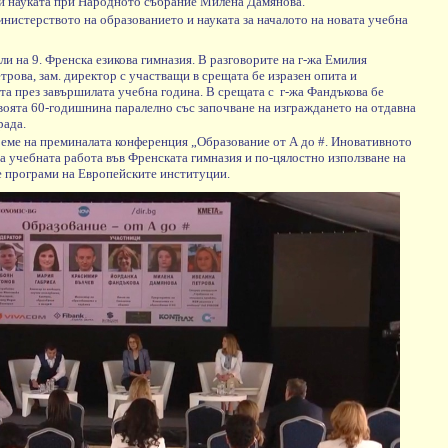
 и науката при Народното събрание Милена Дамянова.
нистерството на образованието и науката за началото на новата учебна
и на 9. Френска езикова гимназия.
В разговорите на г-жа Емилия
трова, зам. директор с участващи в срещата бе изразен опита и
та през завършилата учебна година. В срещата с
г-жа Фандъкова бе
своята 60-годишнина паралелно със започване на изграждането на отдавна
рада.
време на преминалата конференция „Образование от А до #. Иновативното
 учебната работа във Френската гимназия и по-цялостно използване на
 програми на Европейските институции.