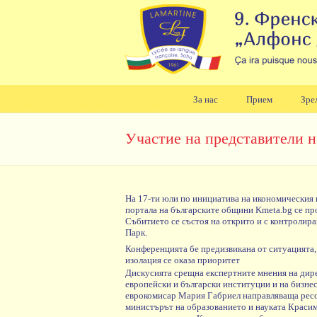
За нас
Прием
Зре
Навигация
Участие на представители н
На 17-ти юли по инициатива на икономическия 
портала на българските общини Kmeta.bg се пр
Събитието се състоя на открито и с контролир
Парк.
Конференцията бе предизвикана от ситуацията, 
изолация се оказа приоритет
Дискусията срещна експертните мнения на дире
европейски и български институции и на бизнес
еврокомисар Мария Габриел направляваща ресор
министърът на образованието и науката Краси