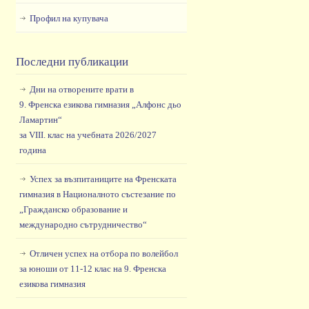
Профил на купувача
Последни публикации
Дни на отворените врати в
9. Френска езикова гимназия „Алфонс дьо
Ламартин“
за VIII. клас на учебната 2026/2027
година
Успех за възпитаниците на Френската
гимназия в Националното състезание по
„Гражданско образование и
международно сътрудничество“
Отличен успех на отбора по волейбол
за юноши от 11-12 клас на 9. Френска
езикова гимназия