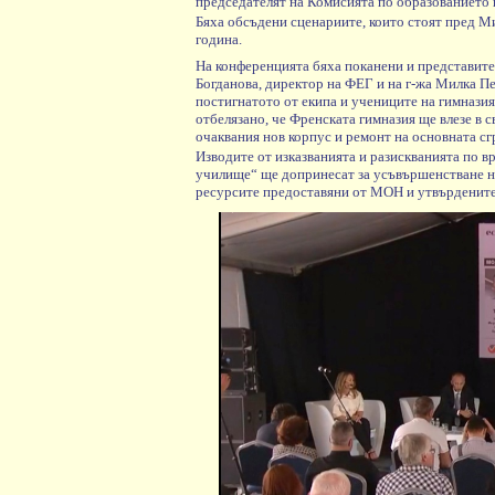
председателят на Комисията по образованието
Бяха обсъдени сценариите, които стоят пред Ми
година.
На конференцията бяха поканени и представител
Богданова, директор на ФЕГ и на г-жа Милка Пе
постигнатото от екипа и учениците на гимназия
отбелязано, че Френската гимназия ще влезе в 
очаквания нов корпус и ремонт на основната сг
Изводите от изказванията и разискванията по 
училище“ ще допринесат за усъвършенстване на
ресурсите предоставяни от МОН и утвърдените