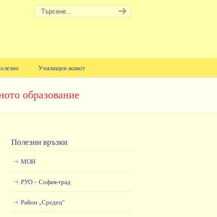
олезно
Училищен живот
ното образование
Полезни връзки
МОН
РУО – София-град
Район „Средец“