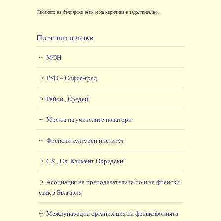
Писането на български език и на кирилица е задължително.
Полезни връзки
МОН
РУО – София-град
Район „Средец“
Мрежа на учителите новатори
Френски културен институт
СУ „Св. Климент Охридски“
Асоциация на преподавателите по и на френски
език в България
Международна организация на франкофонията