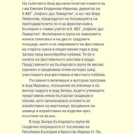
На събитието бяха връчени почетни плакети на
г-жа Емилия Богданова-Иванова, директор на
9.ФЕГ „Алфонс дьо Ламартин“, и на г-жа Вяра
Любенова, председател на Асоциацията на
преподавателите по и на френски език в
България и главен учител в 9. ФЕГ „Алфонс дьо
Ламартин“. Фолклорната група на гимназията
изнесе спектакъл и на два от градските
площади, както и на закриването на фестивала
на открита сцена в обществения парк в град
Загора пред многобройна публика. Тя бе и
начело на фестивалното шествие в града.
Представянето на българската група бе високо
оценено и предизвика голям интерес сред
участниците във фестивала и местната публика.
Пътуването включваше и културна програма
в град Маракеш, посещение на училище и на
женска задруга в град Загора, където учениците
представиха някои български традиции и
обичаи, като организираха ателиета за
изработване на мартеници, бродиране на
шевици и изработване на изделия чрез
плъстене на вълна.
В град Загора българската група бе
сърдечно посрещната от посланика на
Република България в Кралство Мароко Н. Пр.