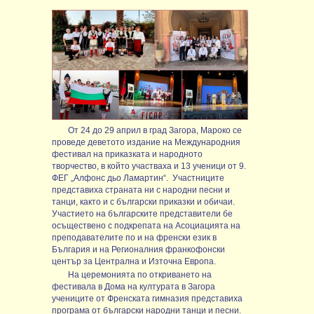
От 24 до 29 април в град Загора, Мароко се
проведе деветото издание на Международния
фестивал на приказката и народното
творчество, в който участваха и 13 ученици от 9.
ФЕГ „Алфонс дьо Ламартин“.
Участниците
представиха страната ни с народни песни и
танци, както и с български приказки и обичаи.
Участието на българските представители бе
осъществено с подкрепата на Асоциацията на
преподавателите по и на френски език в
България и на Регионалния франкофонски
център за Централна и Източна Европа.
На церемонията по откриването на
фестивала в Дома на културата в Загора
учениците от Френската гимназия представиха
програма от български народни танци и песни.