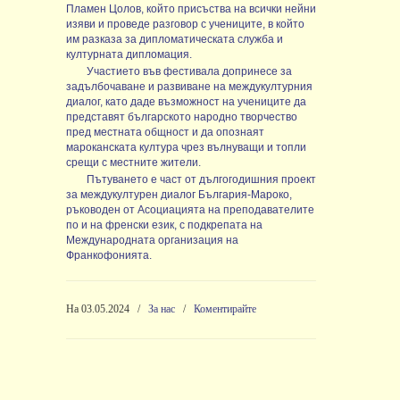
Пламен Цолов, който присъства на всички нейни
изяви и проведе разговор с учениците, в който
им разказа за дипломатическата служба и
културната дипломация.
Участието във фестивала допринесе за
задълбочаване и развиване на междукултурния
диалог, като даде възможност на учениците да
представят българското народно творчество
пред местната общност и да опознаят
мароканската култура чрез вълнуващи и топли
срещи с местните жители.
Пътуването е част от дългогодишния проект
за междукултурен диалог България-Мароко,
ръководен от Асоциацията на преподавателите
по и на френски език, с подкрепата на
Международната организация на
Франкофонията.
На 03.05.2024
/
За нас
/
Коментирайте