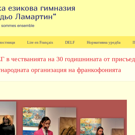
лостници
Lire en Français
DELF
Нормативна уредба
П
Г в честванията на 30 годишнината от присъед
народната организация на франкофонията