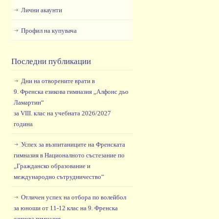
Лични акаунти
Профил на купувача
Последни публикации
Дни на отворените врати в
9. Френска езикова гимназия „Алфонс дьо
Ламартин“
за VIII. клас на учебната 2026/2027
година
Успех за възпитаниците на Френската
гимназия в Националното състезание по
„Гражданско образование и
международно сътрудничество“
Отличен успех на отбора по волейбол
за юноши от 11-12 клас на 9. Френска
езикова гимназия