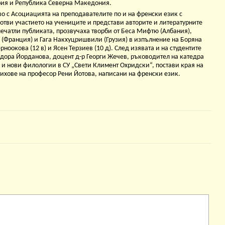
ария и Република Северна Македония.
во с Асоциацията на преподавателите по и на френски език с
отви участието на учениците и представи авторите и литературните
печатли публиката, прозвучаха творби от Беса Мифтю (Албания),
 (Франция) и Гага Накхуцришвили (Грузия) в изпълнение на Боряна
рноокова (12 в) и Ясен Терзиев (10 д). След изявата и на студентите
ора Йорданова, доцент д-р Георги Жечев, ръководител на катедра
и нови филологии в СУ „Свети Климент Охридски“, постави края на
стихове на професор Рени Йотова, написани на френски език.