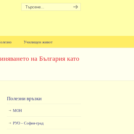
олезно
Училищен живот
иняването на България като
Полезни връзки
МОН
РУО – София-град