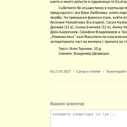
както и много артисти и художници от Бълг
Събитието бе осъществено в партньорст
председател г-жа Вяра Любенова, която подг
творби. На прекрасен френски език, който в
Аксиния Михайлова (България), Сесил Кулон
Димова (12 в), Сиана Бончева (12 в), Антеа Че
Деян Барукчиев, Серафим Владимиров и Теод
„Романистика“ към Факултета по класически 
литературната част на вечерта с прочита на 
Текст: Ясен Терзиев, 10 д.
Снимки: Владимир Дворецки
На 22.03.2023
/
Срещи и събития
/
Коментирайте
Вашият коментар