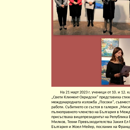
На 21 март 2023 г. ученици от 10. и 12.
„Свети Климент Охридски“ представиха стих
международната изложба „Посоки“, съвмест
работи. Събитието се състоя в галерия „Мис
пълноправното членство на България в Меж
присъстваха вицепрезидентът на Република 
Милков, Техни Превъзходителства Закия Ел
България и Жоел Мейер, посланик на Франци