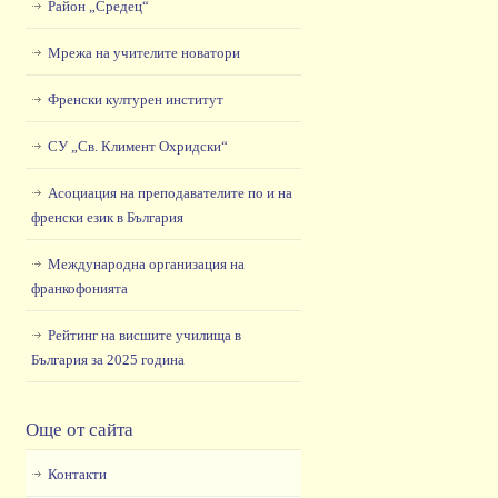
Район „Средец“
Мрежа на учителите новатори
Френски културен институт
СУ „Св. Климент Охридски“
Асоциация на преподавателите по и на
френски език в България
Международна организация на
франкофонията
Рейтинг на висшите училища в
България за 2025 година
Още от сайта
Контакти