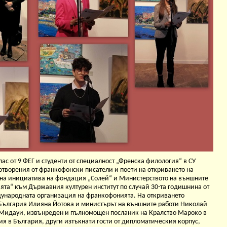
 клас от 9 ФЕГ и студенти от специалност „Френска филология“ в СУ
отворения от франкофонски писатели и поети на откриването на
на инициатива на фондация „Солей“ и Министерството на външните
ията“ към Държавния културен институт по случай 30-та годишнина от
дународната организация на франкофонията. На откриването
България Илияна Йотова и министърът на външните работи Николай
 Мидауи, извънреден и пълномощен посланик на Кралство Мароко в
я в България, други изтъкнати гости от дипломатическия корпус,