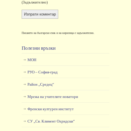
(задължително)
Писането на български език и на кирилица е задължително.
Полезни връзки
МОН
РУО – София-град
Район „Средец“
Мрежа на учителите новатори
Френски културен институт
СУ „Св. Климент Охридски“