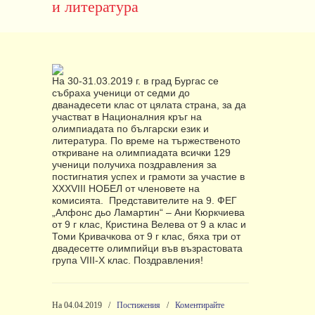
и литература
На 30-31.03.2019 г. в град Бургас се
събраха ученици от седми до
дванадесети клас от цялата страна, за да
участват в Националния кръг на
олимпиадата по български език и
литература. По време на тържественото
откриване на олимпиадата всички 129
ученици получиха поздравления за
постигнатия успех и грамоти за участие в
XXXVIII НОБЕЛ от членовете на
комисията.
Представителите на 9. ФЕГ
„Алфонс дьо Ламартин“ – Ани Кюркчиева
от 9 г клас, Кристина Велева от 9 а клас и
Томи Кривачкова от 9 г клас, бяха три от
двадесетте олимпийци във възрастовата
група VIII-X клас. Поздравления!
На 04.04.2019
/
Постижения
/
Коментирайте