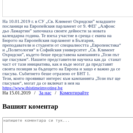
На 10.01.2019 г. в СУ „Св. Климент Охридски” младшите
посланици на Европейския парламент от 9. ФЕГ „Алфонс
дьо Ламартин” започнаха своите дейности за новата
календарна година. Те взеха участие в среща с екипа на
Бюрото на
Европейския парламент в България
,
преподаватели и студенти от специалността „Европеистика“
и „Политология“ в Софийския университет „Св. Климент
Охридски”, където беше представена кампанията „Този път
ще гласувам“. Нашите представители научиха как да станат
част от тази инициатива, как и къде могат да представят
своята позиция за бъдещето на Европа и защо е важно да се
гласува.
Събитието беше отразено от БНТ 1.
Тези, които проявяват интерес към кампанията „Този път ще
гласувам“, могат да се включат в нея на
https://www.thistimeimvoting.bg
На 15.01.2019
/
За нас
/
Коментирайте
Вашият коментар