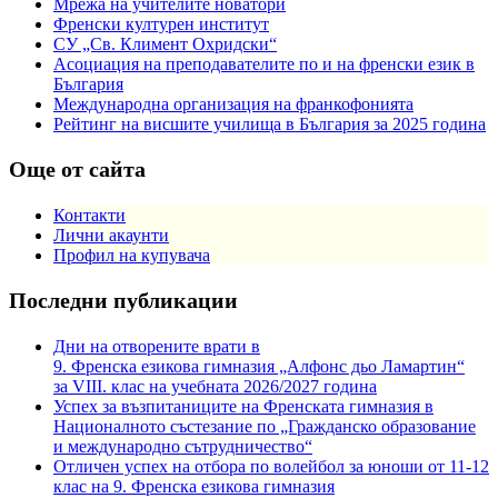
Мрежа на учителите новатори
Френски културен институт
СУ „Св. Климент Охридски“
Асоциация на преподавателите по и на френски език в
България
Международна организация на франкофонията
Рейтинг на висшите училища в България за 2025 година
Още от сайта
Контакти
Лични акаунти
Профил на купувача
Последни публикации
Дни на отворените врати в
9. Френска езикова гимназия „Алфонс дьо Ламартин“
за VIII. клас на учебната 2026/2027 година
Успех за възпитаниците на Френската гимназия в
Националното състезание по „Гражданско образование
и международно сътрудничество“
Отличен успех на отбора по волейбол за юноши от 11-12
клас на 9. Френска езикова гимназия