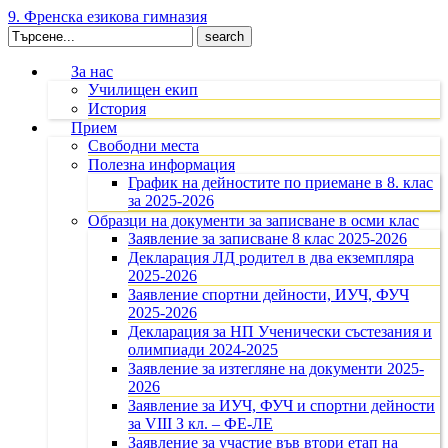
9. Френска езикова гимназия
Search
for:
За нас
Училищен екип
История
Прием
Свободни места
Полезна информация
График на дейностите по приемане в 8. клас
за 2025-2026
Образци на документи за записване в осми клас
Заявление за записване 8 клас 2025-2026
Декларация ЛД родител в два екземпляра
2025-2026
Заявление спортни дейности, ИУЧ, ФУЧ
2025-2026
Декларация за НП Ученически състезания и
олимпиади 2024-2025
Заявление за изтегляне на документи 2025-
2026
Заявление за ИУЧ, ФУЧ и спортни дейности
за VIII З кл. – ФЕ-ЛЕ
Заявление за участие във втори етап на