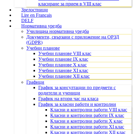
класиране за прием в VIII клас
Зрелостници
Lire en Français
DELF
Нормативна уредба
Училищна нормативна уредба
Документи, свързани с приложение на ОРЗД
(GDPR)
Учебни планове
Учебни планове VIII клас
Учебни планове IX клас
Учебни планове X клас
Учебни планове XI клас
Учебни планове XII клас
Графици
График за консултации по предмети с
родители и ученици
График на втори час на класа
График за класни работи и контролни
Класни и контролни работи VIII клас
Класни и контролни работи IX клас
Класни и контролни работи X клас
Класни и контролни работи XI клас
Класни и контролни работи XII клас