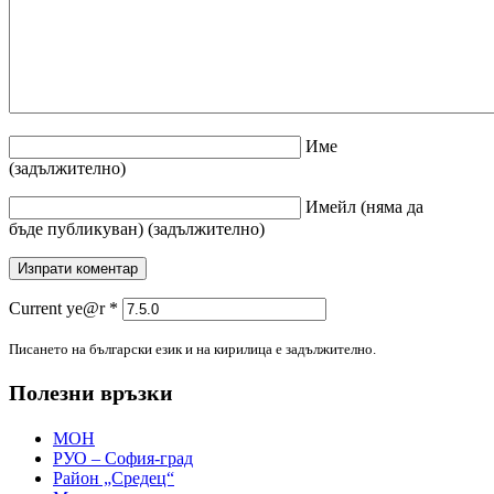
Име
(задължително)
Имейл
(няма да
бъде публикуван)
(задължително)
Current ye@r
*
Писането на български език и на кирилица е задължително.
Полезни връзки
МОН
РУО – София-град
Район „Средец“