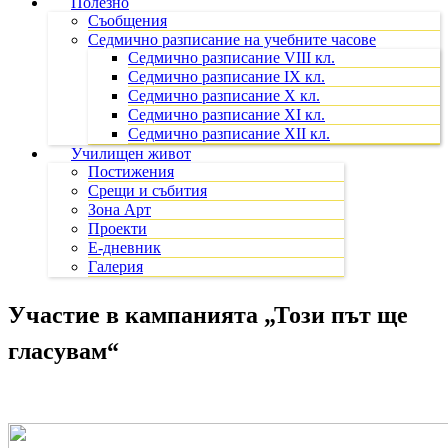
Полезно
Съобщения
Седмично разписание на учебните часове
Седмично разписание VIII кл.
Седмично разписание IX кл.
Седмично разписание X кл.
Седмично разписание XI кл.
Седмично разписание XII кл.
Училищен живот
Постижения
Срещи и събития
Зона Арт
Проекти
Е-дневник
Галерия
Участие в кампанията „Този път ще
гласувам“