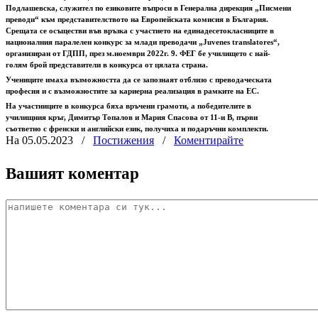
Подлашевска, служител по езиковите въпроси в Генерална дирекция „Писмени
преводи“ към представителството на Европейската комисия в България.
Срещата се осъществи във връзка с участието на единадесетокласниците в
националния паралелен конкурс за млади преводачи „Juvenes translatores“,
организиран от ГДПП, през м.ноември 2022г. 9. ФЕГ бе училището с най-
голям брой представители в конкурса от цялата страна.
Учениците имаха възможността да се запознаят отблизо с преводаческата
професия и с възможностите за кариерна реализация в рамките на ЕС.
На участниците в конкурса бяха връчени грамоти, а победителите в
училищния кръг, Димитър Топалов и Мария Спасова от 11-и В, първи
съответно с френски и английски език, получиха и подаръчни комплекти.
На 05.05.2023
/
Постижения
/
Коментирайте
Вашият коментар