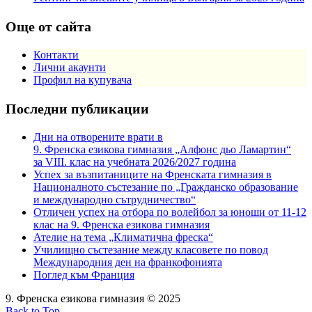
Още от сайта
Контакти
Лични акаунти
Профил на купувача
Последни публикации
Дни на отворените врати в
9. Френска езикова гимназия „Алфонс дьо Ламартин“
за VIII. клас на учебната 2026/2027 година
Успех за възпитаниците на Френската гимназия в
Националното състезание по „Гражданско образование
и международно сътрудничество“
Отличен успех на отбора по волейбол за юноши от 11-12
клас на 9. Френска езикова гимназия
Ателие на тема „Климатична фреска“
Училищно състезание между класовете по повод
Международния ден на франкофонията
Поглед към Франция
9. Френска езикова гимназия © 2025
Back to Top