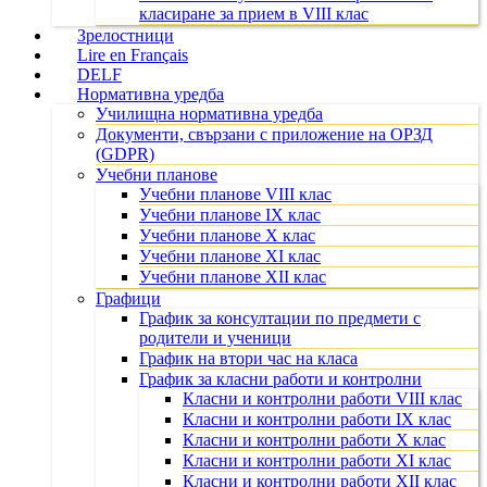
класиране за прием в VIII клас
Зрелостници
Lire en Français
DELF
Нормативна уредба
Училищна нормативна уредба
Документи, свързани с приложение на ОРЗД
(GDPR)
Учебни планове
Учебни планове VIII клас
Учебни планове IX клас
Учебни планове X клас
Учебни планове XI клас
Учебни планове XII клас
Графици
График за консултации по предмети с
родители и ученици
График на втори час на класа
График за класни работи и контролни
Класни и контролни работи VIII клас
Класни и контролни работи IX клас
Класни и контролни работи X клас
Класни и контролни работи XI клас
Класни и контролни работи XII клас