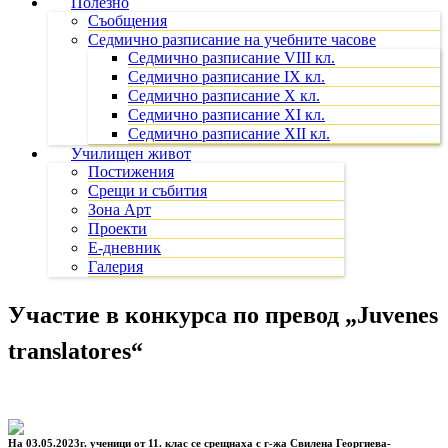
Полезно
Съобщения
Седмично разписание на учебните часове
Седмично разписание VIII кл.
Седмично разписание IX кл.
Седмично разписание X кл.
Седмично разписание XI кл.
Седмично разписание XII кл.
Училищен живот
Постижения
Срещи и събития
Зона Арт
Проекти
Е-дневник
Галерия
Участие в конкурса по превод „Juvenes
translatorеs“
На 03.05.2023г. ученици от 11. клас се срещнаха с г-жа Свилена Георгиева-