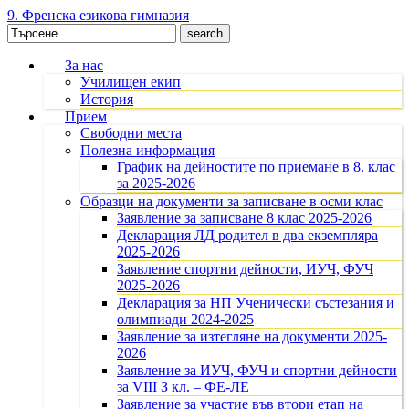
9. Френска езикова гимназия
Search
for:
За нас
Училищен екип
История
Прием
Свободни места
Полезна информация
График на дейностите по приемане в 8. клас
за 2025-2026
Образци на документи за записване в осми клас
Заявление за записване 8 клас 2025-2026
Декларация ЛД родител в два екземпляра
2025-2026
Заявление спортни дейности, ИУЧ, ФУЧ
2025-2026
Декларация за НП Ученически състезания и
олимпиади 2024-2025
Заявление за изтегляне на документи 2025-
2026
Заявление за ИУЧ, ФУЧ и спортни дейности
за VIII З кл. – ФЕ-ЛЕ
Заявление за участие във втори етап на