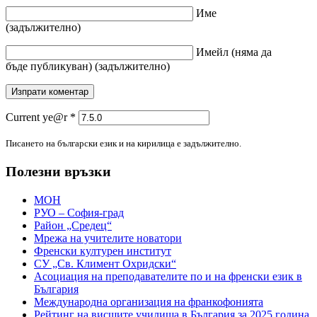
Име
(задължително)
Имейл
(няма да
бъде публикуван)
(задължително)
Current ye@r
*
Писането на български език и на кирилица е задължително.
Полезни връзки
МОН
РУО – София-град
Район „Средец“
Мрежа на учителите новатори
Френски културен институт
СУ „Св. Климент Охридски“
Асоциация на преподавателите по и на френски език в
България
Международна организация на франкофонията
Рейтинг на висшите училища в България за 2025 година