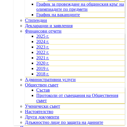
График за провеждане на общинския кръг на
олимпиадите по предмети
График на ваканциите
Стипендии
Декларации и заявления
Финансови отчети
2025 г.
2024 г.
2023 г.
2022 г.
2021 г.
2020 г.
2019 г.
2018 г.
Административни услуги
Обществен съвет
Състав
Протоколи от съвещания на Обществения
съвет
Ученически съвет
Настоятелство
Други документи
Длъжностно лице по защита на данните