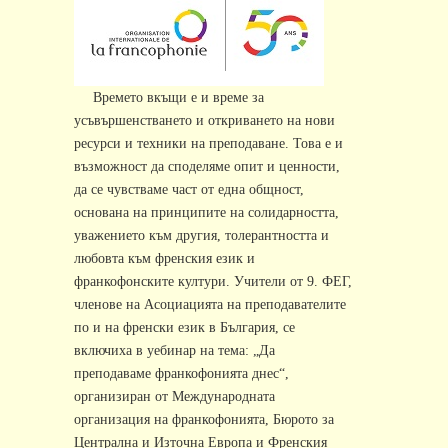
Времето вкъщи е и време за
усъвършенстването и откриването на нови
ресурси и техники на преподаване. Това е и
възможност да споделяме опит и ценности,
да се чувстваме част от една общност,
основана на принципите на солидарността,
уважението към другия, толерантността и
любовта към френския език и
франкофонските култури. Учители от 9. ФЕГ,
членове на Асоциацията на преподавателите
по и на френски език в България, се
включиха в уебинар на тема: „Да
преподаваме франкофонията днес“,
организиран от Международната
организация на франкофонията, Бюрото за
Централна и Източна Европа и Френския