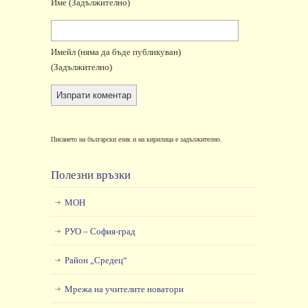
Име
(задължително)
Имейл
(няма да бъде публикуван)
(задължително)
Писането на български език и на кирилица е задължително.
Полезни връзки
МОН
РУО – София-град
Район „Средец“
Мрежа на учителите новатори