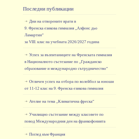
Последни публикации
Дни на отворените врати в
9. Френска езикова гимназия „Алфонс дьо
Ламартин“
за VIII. клас на учебната 2026/2027 година
Успех за възпитаниците на Френската гимназия
в Националното състезание по „Гражданско
образование и международно сътрудничество“
Отличен успех на отбора по волейбол за юноши
от 11-12 клас на 9. Френска езикова гимназия
Ателие на тема „Климатична фреска“
Училищно състезание между класовете по
повод Международния ден на франкофонията
Поглед към Франция