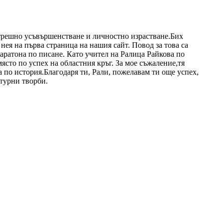
вътрешно усъвършенстване и личностно израстване.Бих
нея на първа страница на нашия сайт. Повод за това са
аратона по писане. Като учител на Ралица Райкова по
място по успех на областния кръг. За мое съжаление,тя
а по история.Благодаря ти, Рали, пожелавам ти още успех,
атурни творби.