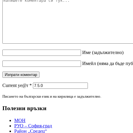
Име
(задължително)
Имейл
(няма да бъде пу
Current ye@r
*
Писането на български език и на кирилица е задължително.
Полезни връзки
МОН
РУО – София-град
Район „Средец“