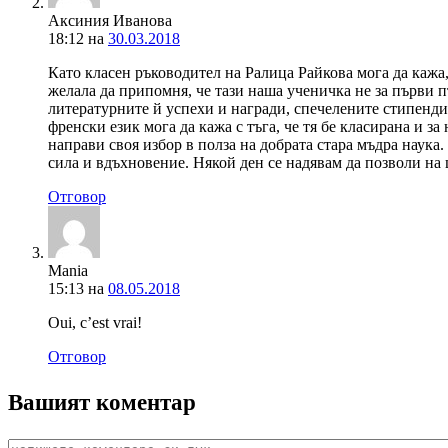
Аксиния Иванова
18:12
на
30.03.2018
Като класен ръководител на Ралица Райкова мога да кажа
желала да припомня, че тази наша ученичка не за първи п
литературните й успехи и награди, спечелените стипенди
френски език мога да кажа с тъга, че тя бе класирана и з
направи своя избор в полза на добрата стара мъдра наука
сила и вдъхновение. Някой ден се надявам да позволи на
Отговор
Mania
15:13
на
08.05.2018
Oui, c’est vrai!
Отговор
Вашият коментар