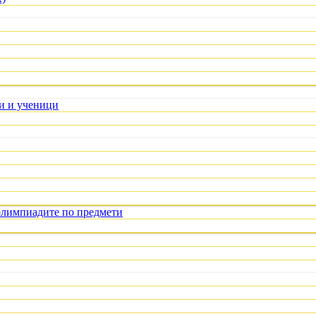
ли и ученици
олимпиадите по предмети