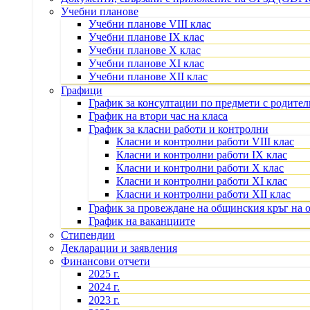
Учебни планове
Учебни планове VIII клас
Учебни планове IX клас
Учебни планове X клас
Учебни планове XI клас
Учебни планове XII клас
Графици
График за консултации по предмети с родите
График на втори час на класа
График за класни работи и контролни
Класни и контролни работи VIII клас
Класни и контролни работи IX клас
Класни и контролни работи X клас
Класни и контролни работи XI клас
Класни и контролни работи XII клас
График за провеждане на общинския кръг на 
График на ваканциите
Стипендии
Декларации и заявления
Финансови отчети
2025 г.
2024 г.
2023 г.