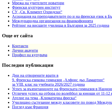
Мрежа на учителите новатори
Френски културен институт
СУ „Св. Климент Охридски“
Асоциация на преподавателите по и на френски език в Б
Международна организация на франкофонията
Рейтинг на висшите училища в България за 2025 година
Още от сайта
Контакти
Лични акаунти
Профил на купувача
Последни публикации
Дни на отворените врати в
9. Френска езикова гимназия „Алфонс дьо Ламартин“
за VIII. клас на учебната 2026/2027 година
Успех за възпитаниците на Френската гимназия в Национ
Отличен успех на отбора по волейбол за юноши от 11-12 
Ателие на тема „Климатична фреска“
Училищно състезание между класовете по повод Междун
Поглед към Франция