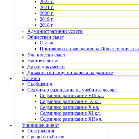
2022 г.
2021 г.
2020 г.
2019 г.
2018 г.
Административни услуги
Обществен съвет
Състав
Протоколи от съвещания на Обществения съв
Ученически съвет
Настоятелство
Други документи
Длъжностно лице по защита на данните
Полезно
Съобщения
Седмично разписание на учебните часове
Седмично разписание VIII кл.
Седмично разписание IX кл.
Седмично разписание X кл.
Седмично разписание XI кл.
Седмично разписание XII кл.
Училищен живот
Постижения
Срещи и събития