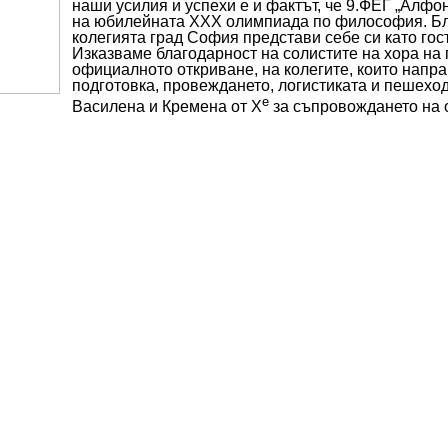
наши усилия и успехи е и фактът, че 9.ФЕГ „Алф
на юбилейната
XXX
олимпиада по философия. Бл
колегията град София представи себе си като го
Изказваме благодарност на солистите на хора на 
официалното откриване, на колегите, които напр
подготовка, провеждането, логистиката и пешеход
е
Василена и Кремена от
X
за съпровождането на 