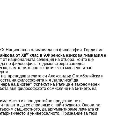
е ХХХ Национална олимпиада по философия. Горди сме
ж
айкова от
XII
клас в 9.Френска езикова гимназия е
т от националната селекция на отбора, който ще
да по философия. Тя демонстрира завидна
ско, самостоятелно и критическо мислене и зае
дата.
 на преподавателите си Александър Стамболийски и
остта на философията и я „запалиха“ да
нера на Диоген“. Успехът на Ралица е закономерен
бота във философското осмисляне на битието, на
има място и свое достойно представяне в
 таланта да се справяме с най-трудното. Онова, за
 търсим същностното, да аргументираме личната си
етафизичното и универсалното. Признание за тези