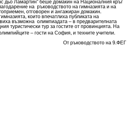
онс дьо Ламартин” беше домакин на Националния кръг
агодарение на ръководството на гимназията и на
стоприемен, отговорен и ангажиран домакин.
гимназията, които впечатлиха публиката на
авиха възможна
олимпиадата – в предварителната
ния туристически тур за гостите от провинцията. На
олимпийците – гости на София, и техните учители.
От ръководството на 9.ФЕГ