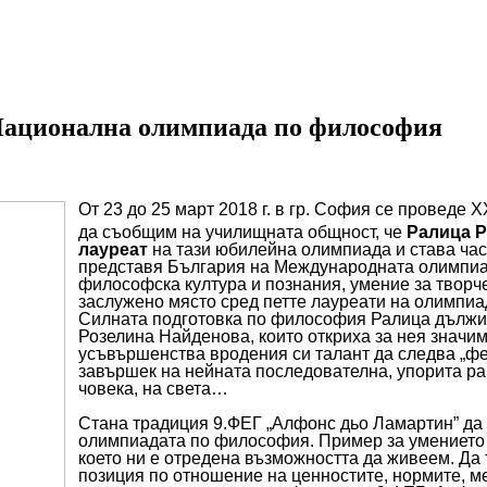
 Национална олимпиада по философия
От 23 до 25 март 2018 г. в гр. София се провед
да съобщим на училищната общност, че
Ралица Р
лауреат
на тази юбилейна олимпиада и става час
представя България на Международната олимпиа
философска култура и познания, умение за творче
заслужено място сред петте лауреати на олимпиа
Силната подготовка по философия Ралица дължи
Розелина Найденова, които откриха за нея значим
усъвършенства вродения си талант да следва „фе
завършек на нейната последователна, упорита ра
човека, на света…
Стана традиция 9.ФЕГ „Алфонс дьо Ламартин” да 
олимпиадата по философия. Пример за умението и
което ни е отредена възможността да живеем. Да
позиция по отношение на ценностите, нормите, м