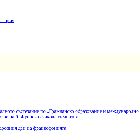
ългария
алното състезание по „Гражданско образование и международно
клас на 9. Френска езикова гимназия
ародния ден на франкофонията