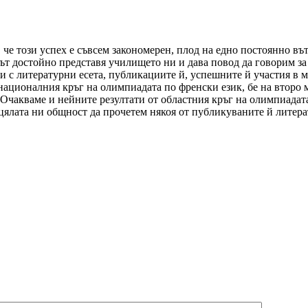
, че този успех е съвсем закономерен, плод на едно постоянно 
ът достойно представя училището ни и дава повод да говорим за 
и с литературни есета, публикациите й, успешните й участия в м
а националния кръг на олимпиадата по френски език, бе на второ 
. Очакваме и нейните резултати от областния кръг на олимпиадат
 цялата ни общност да прочетем някоя от публикуваните й литер