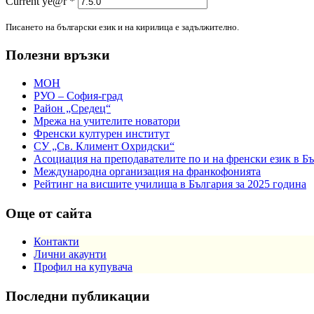
Current ye@r
*
Писането на български език и на кирилица е задължително.
Полезни връзки
МОН
РУО – София-град
Район „Средец“
Мрежа на учителите новатори
Френски културен институт
СУ „Св. Климент Охридски“
Асоциация на преподавателите по и на френски език в Б
Международна организация на франкофонията
Рейтинг на висшите училища в България за 2025 година
Още от сайта
Контакти
Лични акаунти
Профил на купувача
Последни публикации