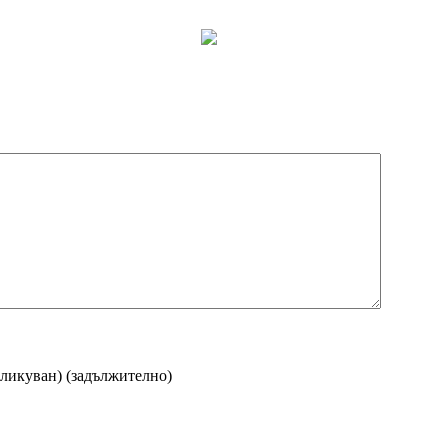
бликуван)
(задължително)