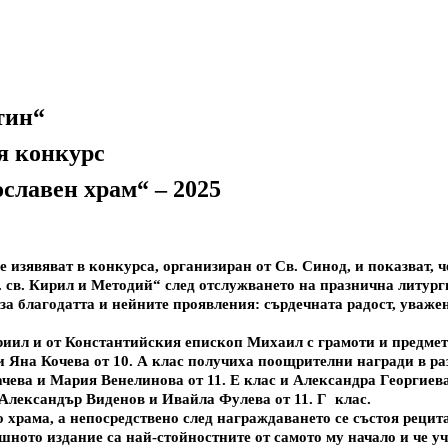
тин“
я конкурс
славен храм“ – 2025
 изявяват в конкурса, организиран от Св. Синод, и показват, ч
в. св. Кирил и Методий“ след отслужването на празнична литу
 за благодатта и нейните проявления: сърдечната радост, уваж
иил и от Константийския епископ Михаил с грамоти и предметн
 и Яна Кочева от 10. А клас получиха поощрителни награди в ра
чева и Мария Венелинова от 11. Е клас и Александра Георгиева 
 Александър Виденов и Ивайла Фулева от 11. Г
клас.
храма, а непосредствено след награждаването се състоя рецита
шното издание са най-стойностните от самото му начало и че уч