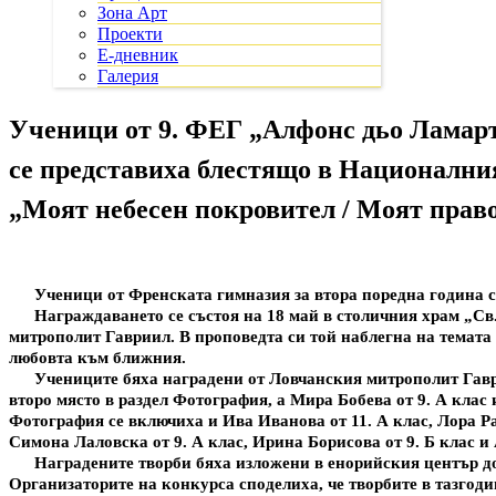
Зона Арт
Проекти
Е-дневник
Галерия
Ученици от 9. ФЕГ „Алфонс дьо Ламар
се представиха блестящо в Национални
„Моят небесен покровител / Моят право
Ученици от Френската гимназия за втора поредна година се
Награждаването се състоя на 18 май в столичния храм „С
митрополит Гавриил. В проповедта си той наблегна на темата
любовта към ближния.
Учениците бяха наградени от Ловчанския митрополит Гавр
второ място в раздел Фотография, а Мира Бобева от 9. А клас
Фотография се включиха и Ива Иванова от 11. А клас, Лора Ра
Симона Лаловска от 9. А клас, Ирина Борисова от 9. Б клас и
Наградените творби бяха изложени в енорийския център до 
Организаторите на конкурса споделиха, че творбите в тазгоди