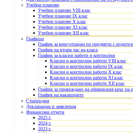
Учебни планове
Учебни планове VIII клас
Учебни планове IX клас
Учебни планове X клас
Учебни планове XI клас
Учебни планове XII клас
Графици
График за консултации по предмети с родите
График на втори час на класа
График за класни работи и контролни
Класни и контролни работи VIII клас
Класни и контролни работи IX клас
Класни и контролни работи X клас
Класни и контролни работи XI клас
Класни и контролни работи XII клас
График за провеждане на общинския кръг на 
График на ваканциите
Стипендии
Декларации и заявления
Финансови отчети
2025 г.
2024 г.
2023 г.