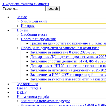
9. Френска езикова гимназия
Search
for:
За нас
Училищен екип
История
Прием
Свободни места
Полезна информация
График на дейностите по приемане в 8. клас з
Образци на документи за записване в осми клас
Заявление за записване 8 клас 2025-2026
Декларация ЛД родител в два екземпляра 202
Заявление спортни дейности, ИУЧ, ФУЧ 2025
Декларация за НП Ученически състезания и 
Заявление за изтегляне на документи 2025-20
Заявление за ИУЧ, ФУЧ и спортни дейности за
Заявление за участие във втори етап на класир
Зрелостници
Lire en Français
DELF
Нормативна уредба
Училищна нормативна уредба
Документи, свързани с приложение на ОРЗД (GDP