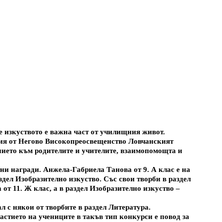
е изкуството е важна част от училищния живот.
ргия от Негово Високопреосвещенство Ловчанският
ението към родителите и учителите, взаимопомощта и
и награди. Анжела-Габриела Танова от 9. А клас е на
здел Изобразително изкуство. Със свои творби в раздел
от 11. Ж клас, а в раздел Изобразително изкуство –
л с някои от творбите в раздел Литература.
астието на учениците в такъв тип конкурси е повод за