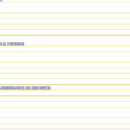
ли и ученици
олимпиадите по предмети