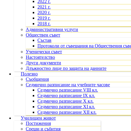
2022 г.
2021 г.
2020 г.
2019 г.
2018 г.
Административни услуги
Обществен съвет
Състав
Протоколи от съвещания на Обществения съв
Ученически съвет
Настоятелство
Други документи
Длъжностно лице по защита на данните
Полезно
Съобщения
Седмично разписание на учебните часове
Седмично разписание VIII кл.
Седмично разписание IX кл.
Седмично разписание X кл.
Седмично разписание XI кл.
Седмично разписание XII кл.
Училищен живот
Постижения
Срещи и събития