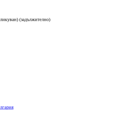
бликуван)
(задължително)
ългария