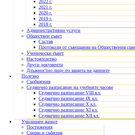
2022 г.
2021 г.
2020 г.
2019 г.
2018 г.
Административни услуги
Обществен съвет
Състав
Протоколи от съвещания на Обществения съв
Ученически съвет
Настоятелство
Други документи
Длъжностно лице по защита на данните
Полезно
Съобщения
Седмично разписание на учебните часове
Седмично разписание VIII кл.
Седмично разписание IX кл.
Седмично разписание X кл.
Седмично разписание XI кл.
Седмично разписание XII кл.
Училищен живот
Постижения
Срещи и събития