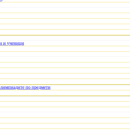
ли и ученици
олимпиадите по предмети