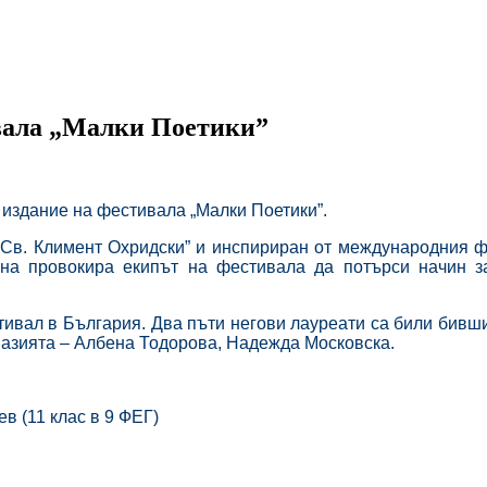
ивала „Малки Поетики”
о издание на фестивала „Малки Поетики”.
 „Св. Климент Охридски” и инспириран от международни
ена провокира екипът на фестивала да потърси начин з
вал в България. Два пъти негови
лауреати са били бивш
назията – Албена Тодорова, Надежда Московска.
в (11 клас в 9 ФЕГ)