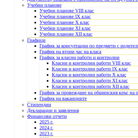
Учебни планове
Учебни планове VIII клас
Учебни планове IX клас
Учебни планове X клас
Учебни планове XI клас
Учебни планове XII клас
Графици
График за консултации по предмети с родите
График на втори час на класа
График за класни работи и контролни
Класни и контролни работи VIII клас
Класни и контролни работи IX клас
Класни и контролни работи X клас
Класни и контролни работи XI клас
Класни и контролни работи XII клас
График за провеждане на общинския кръг на 
График на ваканциите
Стипендии
Декларации и заявления
Финансови отчети
2025 г.
2024 г.
2023 г.