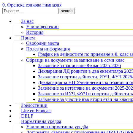
9. Френска езикова гимназия
Search
for:
За нас
Училищен екип
История
Прием
Свободни места
Полезна информация
График на дейностите по приемане в 8. клас з
Образци на документи за записване в осми клас
Заявление за записване 8 клас 2025-2026
Декларация ЛД родител в два екземпляра 202
Заявление спортни дейности, ИУЧ, ФУЧ 2025
Декларация за НП Ученически състезания и 
Заявление за изтегляне на документи 2025-20
Заявление за ИУЧ, ФУЧ и спортни дейности за
Заявление за участие във втори етап на класир
Зрелостници
Lire en Français
DELF
Нормативна уредба
Училищна нормативна уредба
Документи, свързани с приложение на ОРЗД (GDP