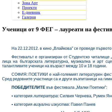
Зона Арт
Проекти
Е-дневник
Галерия
Ученици от 9 ФЕГ – лауреати на фест
На 22.12.2012. в кино „Влайкова” се проведе първот
Фестивалът е организиран от Студентско читалище
лица на българската литературна, музикална и арт сц
талантливите ученици на възраст между 10 и 18 години.
СОФИЯ: ПОЕТИКИ е най-големият литературен фести
Сред редовните участници са и други възпитаници на гим
ПОБЕДИТЕЛИТЕ
във фестивала „Малки Поетики”:
• категория
литература
: Силвия Чернева, Румен Яне
• категория
визуални изкуства
: Павел Панев