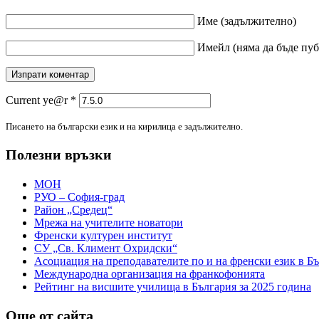
Име
(задължително)
Имейл
(няма да бъде пу
Current ye@r
*
Писането на български език и на кирилица е задължително.
Полезни връзки
МОН
РУО – София-град
Район „Средец“
Мрежа на учителите новатори
Френски културен институт
СУ „Св. Климент Охридски“
Асоциация на преподавателите по и на френски език в Б
Международна организация на франкофонията
Рейтинг на висшите училища в България за 2025 година
Още от сайта