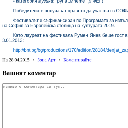
• категория
музика
: група „Mneme” (9 ФЕГ)
Победителите получават правото да участват в СО
Фестивалът е съфинансиран по Програмата за изпълн
на София за Европейска столица на културата 2019.
Като лауреат на фестивала Румен Янев беше гост в
3.01.2013:
http://bnt.bg/bg/productions/170/edition/28184/denjat_
На 28.04.2015
/
Зона Арт
/
Коментирайте
Вашият коментар