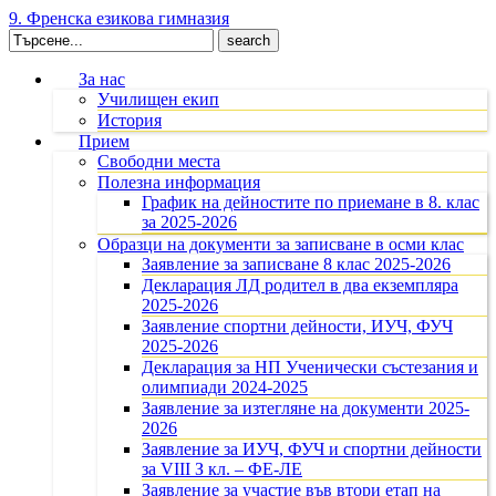
9. Френска езикова гимназия
Search
for:
За нас
Училищен екип
История
Прием
Свободни места
Полезна информация
График на дейностите по приемане в 8. клас
за 2025-2026
Образци на документи за записване в осми клас
Заявление за записване 8 клас 2025-2026
Декларация ЛД родител в два екземпляра
2025-2026
Заявление спортни дейности, ИУЧ, ФУЧ
2025-2026
Декларация за НП Ученически състезания и
олимпиади 2024-2025
Заявление за изтегляне на документи 2025-
2026
Заявление за ИУЧ, ФУЧ и спортни дейности
за VIII З кл. – ФЕ-ЛЕ
Заявление за участие във втори етап на