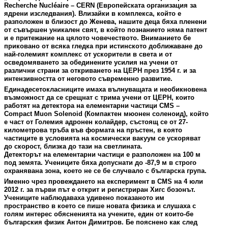
Recherche Nucléaire –
CERN
(Европейската организация за
ядрени изследвания). Влизайки в комплекса, който е
разположен в близост до Женева, нашите деца бяха пленени
от съвършен уникален свят, в който познанието няма патент
и е притежание на цялото човечеството. Вниманието бе
приковано от всяка гледка при истинското доближаване до
най-големият комплекс от ускорители в света и от
осведомяването за обединените усилия на учени от
различни страни за откриването на ЦЕРН през 1954 г. и за
интензивността от неговото съвременно развитие.
Единадесетокласниците имаха вълнуващата и необикновена
възможност да се срещнат с трима учени от ЦЕРН, които
работят на детектора на елементарни частици
CMS
–
Compact
Muon
Solenoid
(Компактен мюонен соленоид), който
е част от Големия адронен колайдер, състоящ се от 27-
километрова тръба във формата на пръстен, в която
частиците в условията на космически вакуум се ускоряват
до скорост, близка до тази на светлината.
Детекторът на елементарни частици е разположен на 100 м
под земята. Учениците бяха допуснати до -87,9 м в строго
охранявана зона, което не се бе случвало с българска група.
Именно чрез провеждането на експеримент в
CMS
на 4 юли
2012 г. за първи път е открит и регистриран Хигс бозонът.
Учениците наблюдаваха удивено показаното им
пространство в което се пише новата физика и слушаха с
голям интерес обясненията на учените, един от които-бе
българския физик Антон Димитров. Бе пояснено как след