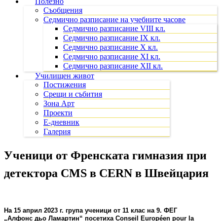
Полезно
Съобщения
Седмично разписание на учебните часове
Седмично разписание VIII кл.
Седмично разписание IX кл.
Седмично разписание X кл.
Седмично разписание XI кл.
Седмично разписание XII кл.
Училищен живот
Постижения
Срещи и събития
Зона Арт
Проекти
Е-дневник
Галерия
Ученици от Френската гимназия при
детектора CMS в CERN в Швейцария
На 15 април 2023 г. група ученици от 11 клас на 9. ФЕГ
„Алфонс дьо Ламартин“ посетиха Conseil Européen pour la