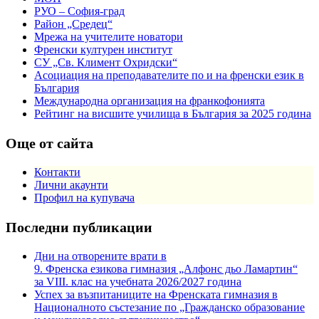
РУО – София-град
Район „Средец“
Мрежа на учителите новатори
Френски културен институт
СУ „Св. Климент Охридски“
Асоциация на преподавателите по и на френски език в
България
Международна организация на франкофонията
Рейтинг на висшите училища в България за 2025 година
Още от сайта
Контакти
Лични акаунти
Профил на купувача
Последни публикации
Дни на отворените врати в
9. Френска езикова гимназия „Алфонс дьо Ламартин“
за VIII. клас на учебната 2026/2027 година
Успех за възпитаниците на Френската гимназия в
Националното състезание по „Гражданско образование