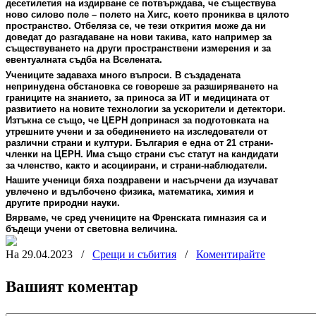
десетилетия на издирване се потвърждава, че съществува
ново силово поле – полето на Хигс, което прониква в цялото
пространство. Отбеляза се, че тези открития може да ни
доведат до разгадаване на нови такива, като например за
съществуването на други пространствени измерения и за
евентуалната съдба на Вселената.
Учениците задаваха много въпроси. В създадената
непринудена обстановка се говореше за разширяването на
границите на знанието, за приноса за ИТ и медицината от
развитието на новите технологии за ускорители и детектори.
Изтъкна се също, че ЦЕРН допринася за подготовката на
утрешните учени и за обединението на изследователи от
различни страни и култури. България е една от 21 страни-
членки на ЦЕРН. Има също страни със статут на кандидати
за членство, както и асоциирани, и страни-наблюдатели.
Нашите ученици бяха поздравени и насърчени да изучават
увлечено и вдълбочено физика, математика, химия и
другите природни науки.
Вярваме, че сред учениците на Френската гимназия са и
бъдещи учени от световна величина.
На 29.04.2023
/
Срещи и събития
/
Коментирайте
Вашият коментар