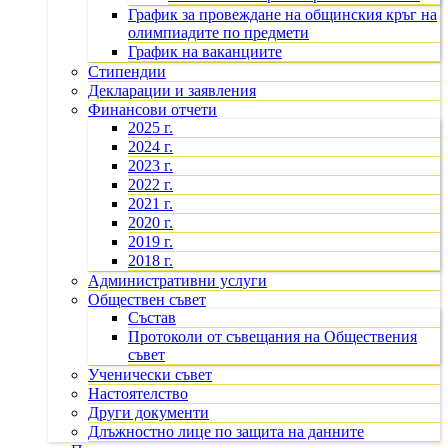
График за провеждане на общинския кръг на
олимпиадите по предмети
График на ваканциите
Стипендии
Декларации и заявления
Финансови отчети
2025 г.
2024 г.
2023 г.
2022 г.
2021 г.
2020 г.
2019 г.
2018 г.
Административни услуги
Обществен съвет
Състав
Протоколи от съвещания на Обществения
съвет
Ученически съвет
Настоятелство
Други документи
Длъжностно лице по защита на данните