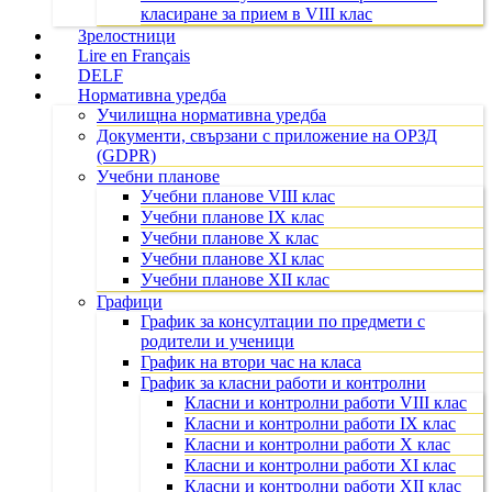
класиране за прием в VIII клас
Зрелостници
Lire en Français
DELF
Нормативна уредба
Училищна нормативна уредба
Документи, свързани с приложение на ОРЗД
(GDPR)
Учебни планове
Учебни планове VIII клас
Учебни планове IX клас
Учебни планове X клас
Учебни планове XI клас
Учебни планове XII клас
Графици
График за консултации по предмети с
родители и ученици
График на втори час на класа
График за класни работи и контролни
Класни и контролни работи VIII клас
Класни и контролни работи IX клас
Класни и контролни работи X клас
Класни и контролни работи XI клас
Класни и контролни работи XII клас