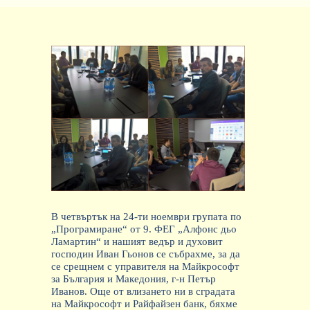
В четвъртък на 24-ти ноември
групата
по
„
Програм
иране“ от 9. ФЕГ
„Алфонс дьо
Ламартин“ и нашият ведър и духовит
господин Иван Гьонов
се събрахме, за да
се срещнем с управителя на Майкрософт
за
България и Македония
, г-н
Петър
Иванов. Още от влизането ни в сградата
на Майкрософт и Райфайзен банк, бяхме