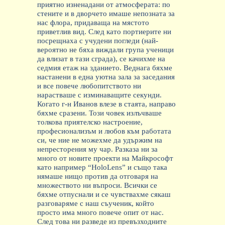
приятно изненадани от атмосферата: по
стените и в дворчето имаше непозната
за
нас
флора, придаваща на мястото
приветлив вид. След като портиерите ни
посрещнаха с учудени погледи
(най-
вероятно не бяха виждали група ученици
да влизат в тази сграда),
се качихме на
седмия етаж на зданието. Веднага бяхме
настанени в една уютна зала за заседания
и все повече любопитството ни
нарастваше с изминаващите секунди.
Когато г-н Иванов влезе в стаята, направо
бяхме сразени. Този човек излъчваше
толкова приятелско настроение,
професионализъм и любов към работата
си, че ние не можехме да удържим на
непресторения му чар. Разказа ни за
много от новите проекти на Майкрософт
като например
“HoloLens” и също така
нямаше нищо против да отговаря на
множеството
ни
въпроси.
Всички се
бяхме отпуснали и се чувствахме сякаш
разговаряме с наш съученик, който
просто има много повече опит от нас
.
След това ни разведе из превъзходните