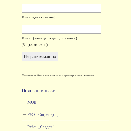
Име
(задължително)
Имейл
(няма да бъде публикуван)
(задължително)
Писането на български език и на кирилица е задължително.
Полезни връзки
МОН
РУО – София-град
Район „Средец“