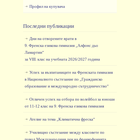
Профил на купувача
Последни публикации
Дни на отворените врати в
9. Френска езикова гимназия „Алфонс дьо
Ламартин“
за VIII. клас на учебната 2026/2027 година
Успех за възпитаниците на Френската гимназия
в Националното състезание по „Гражданско
образование и международно сътрудничество“
Отличен успех на отбора по волейбол за юноши
от 11-12 клас на 9. Френска езикова гимназия
Ателие на тема „Климатична фреска“
Училищно състезание между класовете по
повод Международния ден на франкофонията