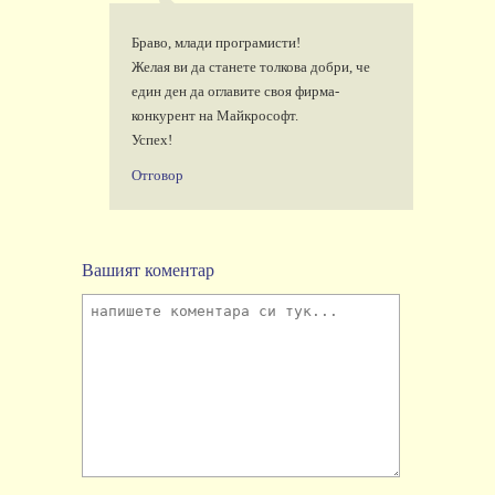
Браво, млади програмисти!
Желая ви да станете толкова добри, че
един ден да оглавите своя фирма-
конкурент на Майкрософт.
Успех!
Отговор
Вашият коментар