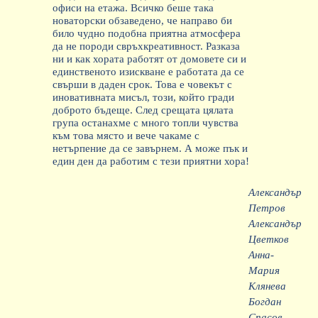
офиси на етажа. Всичко беше така
новаторски обзаведено, че направо би
било чудно подобна приятна атмосфера
да не породи свръхкреативност. Разказа
ни и как хората работят от домовете си и
единственото изискване е работата да се
свърши в даден срок. Това е човекът с
иновативната мисъл, този, който гради
доброто бъдеще. След срещата цялата
група останахме с много топли чувства
към това място и вече чакаме с
нетърпение да се завърнем. А може пък и
един ден да работим с тези приятни хора!
Александър
Петров
Александър
Цветков
Анна-
Мария
Клянева
Богдан
Спасов