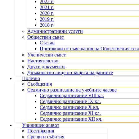
2022 г.
2021 г.
2020 г.
2019 г.
2018 г.
Административни услуги
Обществен съвет
Състав
Протоколи от съвещания на Обществения съв
Ученически съвет
Настоятелство
Други документи
Длъжностно лице по защита на данните
Полезно
Съобщения
Седмично разписание на учебните часове
Седмично разписание VIII кл.
Седмично разписание IX кл.
Седмично разписание X кл.
Седмично разписание XI кл.
Седмично разписание XII кл.
Училищен живот
Постижения
Срещи и събития