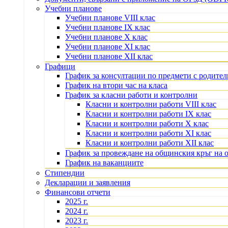
Учебни планове
Учебни планове VIII клас
Учебни планове IX клас
Учебни планове X клас
Учебни планове XI клас
Учебни планове XII клас
Графици
График за консултации по предмети с родите
График на втори час на класа
График за класни работи и контролни
Класни и контролни работи VIII клас
Класни и контролни работи IX клас
Класни и контролни работи X клас
Класни и контролни работи XI клас
Класни и контролни работи XII клас
График за провеждане на общинския кръг на 
График на ваканциите
Стипендии
Декларации и заявления
Финансови отчети
2025 г.
2024 г.
2023 г.