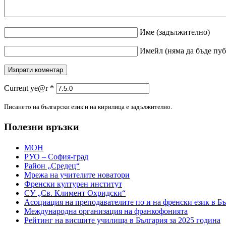
Име
(задължително)
Имейл
(няма да бъде пу
Current ye@r
*
Писането на български език и на кирилица е задължително.
Полезни връзки
МОН
РУО – София-град
Район „Средец“
Мрежа на учителите новатори
Френски културен институт
СУ „Св. Климент Охридски“
Асоциация на преподавателите по и на френски език в Б
Международна организация на франкофонията
Рейтинг на висшите училища в България за 2025 година