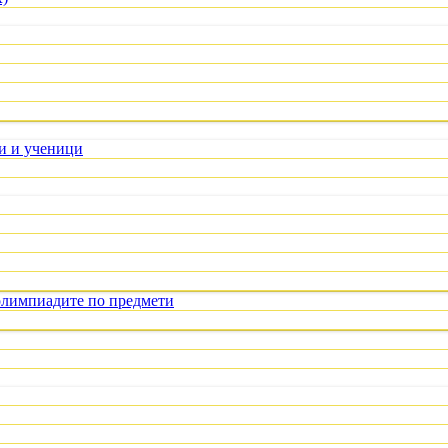
ли и ученици
олимпиадите по предмети