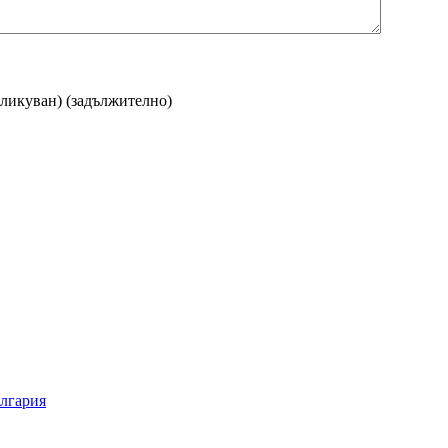
бликуван)
(задължително)
ългария