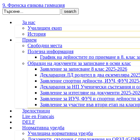
9. Френска езикова гимназия
Search
for:
За нас
Училищен екип
История
Прием
Свободни места
Полезна информация
График на дейностите по приемане в 8. клас з
Образци на документи за записване в осми клас
Заявление за записване 8 клас 2025-2026
Декларация ЛД родител в два екземпляра 202
Заявление спортни дейности, ИУЧ, ФУЧ 2025
Декларация за НП Ученически състезания и 
Заявление за изтегляне на документи 2025-20
Заявление за ИУЧ, ФУЧ и спортни дейности за
Заявление за участие във втори етап на класир
Зрелостници
Lire en Français
DELF
Нормативна уредба
Училищна нормативна уредба
Документи, свързани с приложение на ОРЗД (GDP