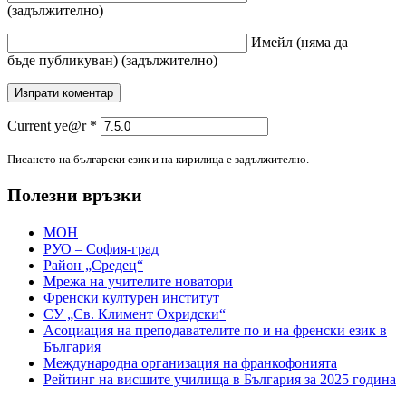
(задължително)
Имейл
(няма да
бъде публикуван)
(задължително)
Current ye@r
*
Писането на български език и на кирилица е задължително.
Полезни връзки
МОН
РУО – София-град
Район „Средец“
Мрежа на учителите новатори
Френски културен институт
СУ „Св. Климент Охридски“
Асоциация на преподавателите по и на френски език в
България
Международна организация на франкофонията
Рейтинг на висшите училища в България за 2025 година