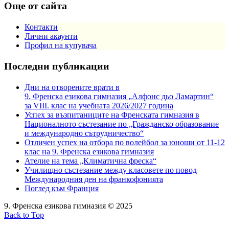
Още от сайта
Контакти
Лични акаунти
Профил на купувача
Последни публикации
Дни на отворените врати в
9. Френска езикова гимназия „Алфонс дьо Ламартин“
за VIII. клас на учебната 2026/2027 година
Успех за възпитаниците на Френската гимназия в
Националното състезание по „Гражданско образование
и международно сътрудничество“
Отличен успех на отбора по волейбол за юноши от 11-12
клас на 9. Френска езикова гимназия
Ателие на тема „Климатична фреска“
Училищно състезание между класовете по повод
Международния ден на франкофонията
Поглед към Франция
9. Френска езикова гимназия © 2025
Back to Top