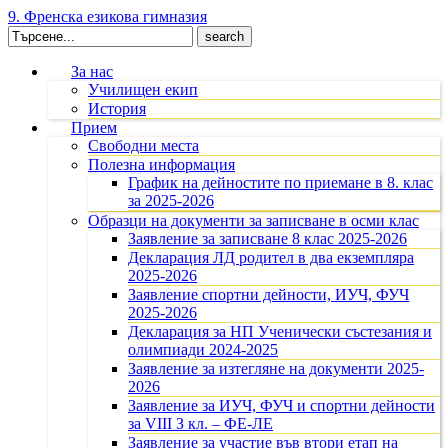
9. Френска езикова гимназия
Search
for:
За нас
Училищен екип
История
Прием
Свободни места
Полезна информация
График на дейностите по приемане в 8. клас
за 2025-2026
Образци на документи за записване в осми клас
Заявление за записване 8 клас 2025-2026
Декларация ЛД родител в два екземпляра
2025-2026
Заявление спортни дейности, ИУЧ, ФУЧ
2025-2026
Декларация за НП Ученически състезания и
олимпиади 2024-2025
Заявление за изтегляне на документи 2025-
2026
Заявление за ИУЧ, ФУЧ и спортни дейности
за VIII З кл. – ФЕ-ЛЕ
Заявление за участие във втори етап на