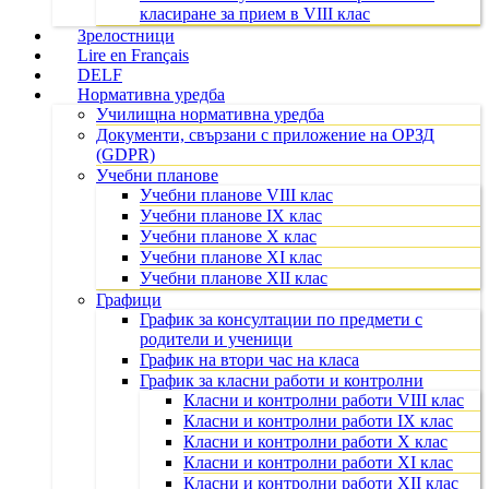
класиране за прием в VIII клас
Зрелостници
Lire en Français
DELF
Нормативна уредба
Училищна нормативна уредба
Документи, свързани с приложение на ОРЗД
(GDPR)
Учебни планове
Учебни планове VIII клас
Учебни планове IX клас
Учебни планове X клас
Учебни планове XI клас
Учебни планове XII клас
Графици
График за консултации по предмети с
родители и ученици
График на втори час на класа
График за класни работи и контролни
Класни и контролни работи VIII клас
Класни и контролни работи IX клас
Класни и контролни работи X клас
Класни и контролни работи XI клас
Класни и контролни работи XII клас