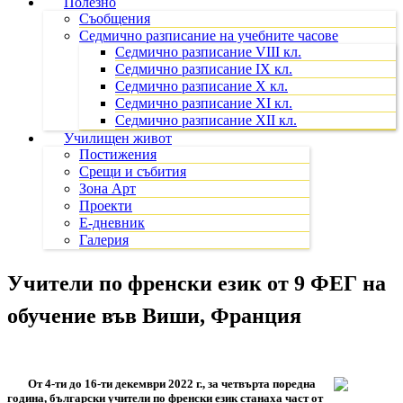
Полезно
Съобщения
Седмично разписание на учебните часове
Седмично разписание VIII кл.
Седмично разписание IX кл.
Седмично разписание X кл.
Седмично разписание XI кл.
Седмично разписание XII кл.
Училищен живот
Постижения
Срещи и събития
Зона Арт
Проекти
Е-дневник
Галерия
Учители по френски език от 9 ФЕГ на
обучение във Виши, Франция
От 4-ти до 16-ти декември 2022 г., за четвърта поредна
година, български учители по френски език станаха част от