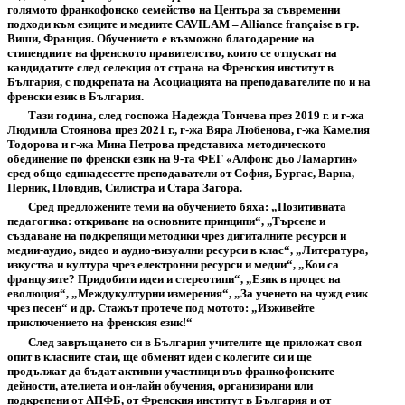
голямото франкофонско семейство на Центъра за съвременни
подходи към езиците и медиите CAVILAM – Alliance française в гр.
Виши, Франция. Обучението е възможно благодарение на
стипендиите на френското правителство, които се отпускат на
кандидатите след селекция от страна на Френския институт в
България, с подкрепата на Асоциацията на преподавателите по и на
френски език в България.
Тази година, след госпожа Надежда Тончева през 2019 г. и г-жа
Людмила Стоянова през 2021 г., г-жа Вяра Любенова, г-жа Камелия
Тодорова и г-жа Мина Петрова представиха методическото
обединение по френски език на 9-та ФЕГ «Алфонс дьо Ламартин»
сред общо единадесетте преподаватели от София, Бургас, Варна,
Перник, Пловдив, Силистра и Стара Загора.
Сред предложените теми на обучението бяха: „Позитивната
педагогика: откриване на основните принципи“, „Търсене и
създаване на подкрепящи методики чрез дигиталните ресурси и
медии-аудио, видео и аудио-визуални ресурси в клас“, „Литература,
изкуства и култура чрез електронни ресурси и медии“, „Кои са
французите? Придобити идеи и стереотипи“, „Език в процес на
еволюция“, „Междукултурни измерения“, „За ученето на чужд език
чрез песен“ и др. Стажът протече под мотото: „Изживейте
приключението на френския език!“
След завръщането си в България учителите ще приложат своя
опит в класните стаи, ще обменят идеи с колегите си и ще
продължат да бъдат активни участници във франкофонските
дейности, ателиета и он-лайн обучения, организирани или
подкрепени от АПФБ, от Френския институт в България и от