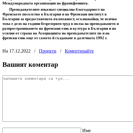
Международната организация на франкфонията.
Преподавателите изказват специална благодарност на
Френското посолство в България и на Френския институт в
България за предоставената възможност, осъзнавайки, че всичко
това е дело на години безрезервен труд в полза на преподаването и
разпространяването на френския език и култура в България и на
усилия от страна на Асоциацията на преподавателите по и на
френски език още от самото й създаване в далечната 1992 г.
На 17.12.2022
/
Проекти
/
Коментирайте
Вашият коментар
Име