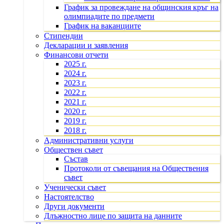
График за провеждане на общинския кръг на
олимпиадите по предмети
График на ваканциите
Стипендии
Декларации и заявления
Финансови отчети
2025 г.
2024 г.
2023 г.
2022 г.
2021 г.
2020 г.
2019 г.
2018 г.
Административни услуги
Обществен съвет
Състав
Протоколи от съвещания на Обществения
съвет
Ученически съвет
Настоятелство
Други документи
Длъжностно лице по защита на данните