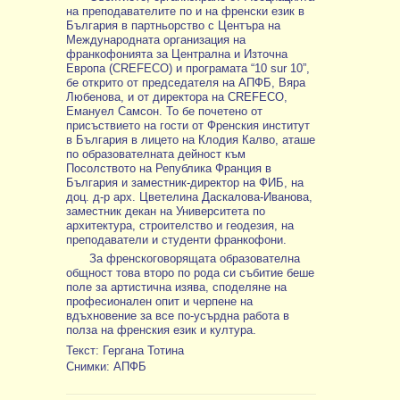
на преподавателите по и на френски език в
България в партньорство с Центъра на
Международната организация на
франкофонията за Централна и Източна
Европа (CREFECO) и програмата “10 sur 10”,
бе открито от председателя на АПФБ, Вяра
Любенова, и от директора на CREFECO,
Емануел Самсон. То бе почетено от
присъствието на гости от Френския институт
в България в лицето на Клодия Калво, аташе
по образователната дейност към
Посолството на Република Франция в
България и заместник-директор на ФИБ, на
доц. д-р арх. Цветелина Даскалова-Иванова,
заместник декан на Университета по
архитектура, строителство и геодезия, на
преподаватели и студенти франкофони.
За френскоговорящата образователна
общност това второ по рода си събитие беше
поле за артистична изява, споделяне на
професионален опит и черпене на
вдъхновение за все по-усърдна работа в
полза на френския език и култура.
Текст: Гергана Тотина
Снимки: АПФБ