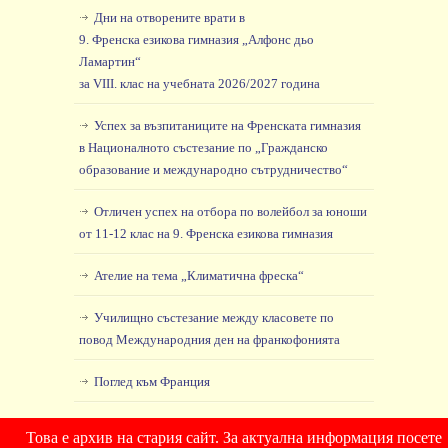
Дни на отворените врати в
9. Френска езикова гимназия „Алфонс дьо
Ламартин“
за VIII. клас на учебната 2026/2027 година
Успех за възпитаниците на Френската гимназия
в Националното състезание по „Гражданско
образование и международно сътрудничество“
Отличен успех на отбора по волейбол за юноши
от 11-12 клас на 9. Френска езикова гимназия
Ателие на тема „Климатична фреска“
Училищно състезание между класовете по
повод Международния ден на франкофонията
Поглед към Франция
Това е архив на стария сайт. За актуална информация посете