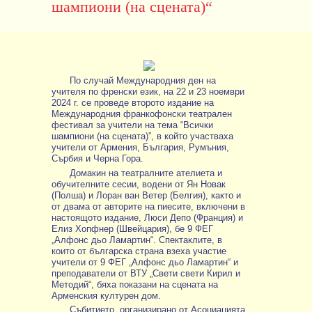
шампиони (на сцената)“
По случай Международния ден на
учителя по френски език, на 22 и 23 ноември
2024 г. се проведе второто издание на
Международния франкофонски театрален
фестивал за учители на тема “Всички
шампиони (на сцената)”, в който участваха
учители от Армения, България, Румъния,
Сърбия и Черна Гора.
Домакин на театралните ателиета и
обучителните сесии, водени от Ян Новак
(Полша) и Лоран ван Ветер (Белгия), както и
от двама от авторите на пиесите, включени в
настоящото издание, Люси Депо (Франция) и
Елиз Хопфнер (Швейцария), бе 9 ФЕГ
„Алфонс дьо Ламартин“. Спектаклите, в
които от българска страна взеха участие
учители от 9 ФЕГ „Алфонс дьо Ламартин“ и
преподаватели от ВТУ „Свети свети Кирил и
Методий“, бяха показани на сцената на
Арменския културен дом.
Събитието, организирано от Асоциацията