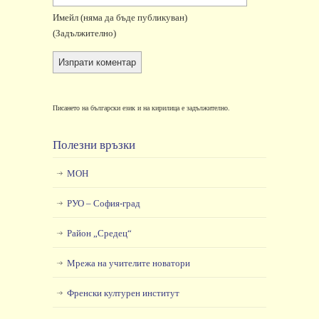
Имейл
(няма да бъде публикуван)
(задължително)
Писането на български език и на кирилица е задължително.
Полезни връзки
МОН
РУО – София-град
Район „Средец“
Мрежа на учителите новатори
Френски културен институт