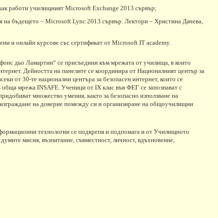
как работи училищният Microsoft Exchange 2013 сървър;
ая на бъдещето – Microsoft Lync 2013 сървър. Лектори – Христина Дачева,
ени и онлайн курсове със сертификат от Microsoft IT academy.
фонс дьо Ламартин“ се присъедини към мрежата от училища, в които
тернет. Дейността на панелите се координира от Националният център за
секи от 30-те национални центъра за безопасен интернет, които се
 в обща мрежа INSAFE. Ученици от
IX
клас във ФЕГ се запознават с
 придоби
ват
множество умения
,
както за безопасно използване на
, изграждане на доверие
помежду си и организиране на общоучилищни
нформационни технологии се подкрепя и подпомага и от Училищното
 думите мисия, възпитание, съвместност, личност, вдъхновение,