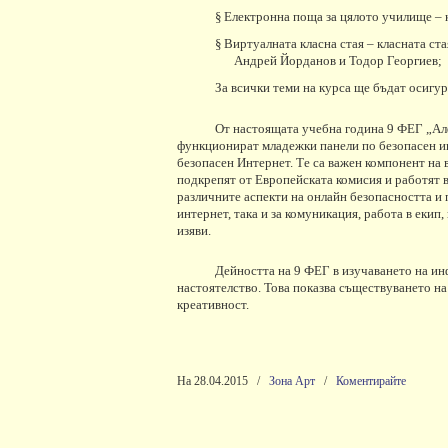
§
Електронна поща за цялото училище – 
§
Виртуалната класна стая – класната ст
Андрей Йорданов и Тодор Георгиев;
За всички теми на курса ще бъдат осигур
От настоящата учебна година 9 ФЕГ „Ал
функционират младежки панели по безопасен ин
безопасен Интернет. Те са важен компонент на в
подкрепят от Европейската комисия и работят
различните аспекти на онлайн безопасността
и
интернет, така и за комуникация, работа в екип
изяви.
Дейността на 9 ФЕГ в изучаването на и
настоятелство. Това показва съществуването на
креативност.
На 28.04.2015
/
Зона Арт
/
Коментирайте