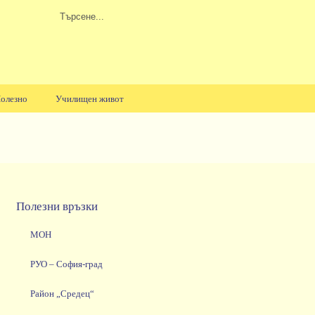
олезно
Училищен живот
Полезни връзки
МОН
РУО – София-град
Район „Средец“