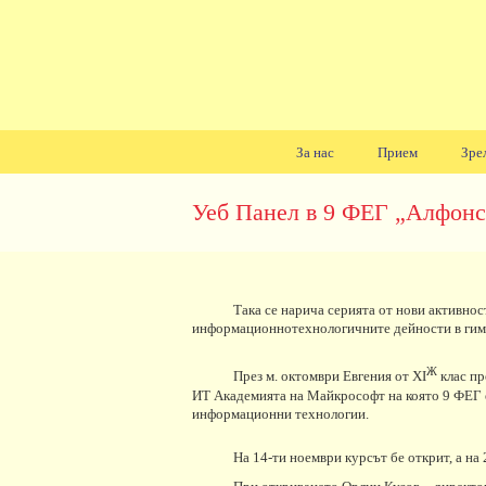
За нас
Прием
Зре
Навигация
Уеб Панел в 9 ФЕГ „Алфонс
Така се нарича серията от нови активнос
информационнотехнологичните дейности в гим
Ж
През м. октомври Евгения от XI
клас пр
ИТ Академията на Майкрософт на която 9 ФЕГ е 
информационни технологии.
На 14-ти ноември курсът бе открит, а на