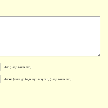
Име
(задължително)
Имейл
(няма да бъде публикуван)
(задължително)