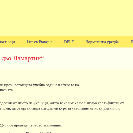
лостници
Lire en Français
DELF
Нормативна уредба
П
 дьо Ламартин“
ти през настоящата учебна година в сферата на
назията.
едложи от името на ученици, които вече имаха по няколко сертификати от
член, да се организира специален курс за усвояване на нови умения по
 22-ри се проведе първото занимание.