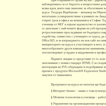
При откриването Орлин Кузов – директ
наблюденията си от бързото и непрестанно раз
всяка идея, която има значение за обогатяване
курса. Теодора Върбанова – менажер на Oбразо
нататъшно усъвършенстване в рамките на Акад
открит урок в офиса на компанията в София. Тод
ученици от ФЕГ и изрази задоволство от реали
се запознаят с най-новите форми на уеб-програ
ретроспективно проследяване на бъдещата съвр
съдейства, съвместно с учениците от курса, д
Office365, и за изграждането на нов сайт на ги
инициаторите на курса и участниците в него, и 
многообразните други извънкласни занимания, щ
оползотворяват усърдно в академични и профе
Първите лекции се представят от гл. аси
запознаване с новия стандарт HTML-5 за създа
интеграция на SVG обгръщане и подобряване н
прилага с продукта Microsoft® Expression Studi
закупен от гимназията.
Програмата на курса по-нататък ще бъде
§
Интернет бизнес – какво е това (елект
§
Облачни технологии в училище – работа 
§
Управление на организационни процеси 