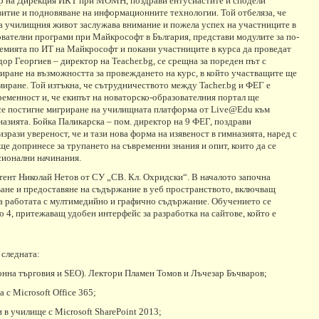
ор на Дирекция ИКТ при МОМН, поздрави ентусиастите и сподели
витие и подновяване на информационните технологии. Той отбеляза, че
 на училищния живот заслужава внимание и пожела успех на участниците в
вателни програми при Майкрософт в България, представи модулите за по-
емията по ИТ на Майкрософт и покани участниците в курса да проведат
ор Георгиев – директор на Teacher.bg, се срещна за пореден път с
зиране на възможността за провеждането на курс, в който участващите ще
миране. Той изтъкна, че сътрудничеството между Tacher.bg и ФЕГ е
еменност и, че екипът на новаторско-образователния портал ще
а се постигне мигриране на училищната платформа от Live@Edu към
мназията. Бойка Паликарска – пом. директор на 9 ФЕГ, поздрави
изрази увереност, че и тази нова форма на изявеност в гимназията, наред с
е допринесе за трупането на съвременни знания и опит, които да се
сионални начинания.
стент Николай Нетов от СУ „СВ. Кл. Охридски“. В началото започна
ване и предоставяне на съдържание в уеб пространството, включващ
а работата с мултимедийно и графично съдържание. Обучението се
o 4, притежаващ удобен интерфейс за разработка на сайтове, който е
 следната:
ронна търговия и SEO). Лектори Пламен Томов и Лъчезар Бъчваров;
с Microsoft Office 365;
в училище с Microsoft SharePoint 2013;