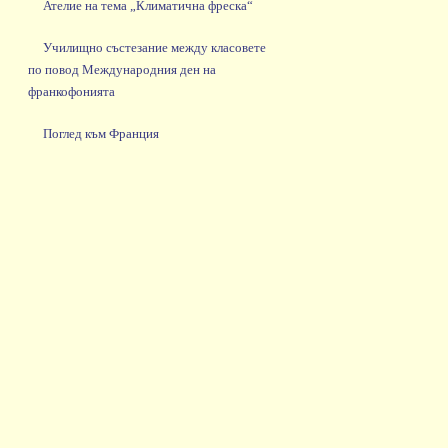
Ателие на тема „Климатична фреска“
Училищно състезание между класовете
по повод Международния ден на
франкофонията
Поглед към Франция