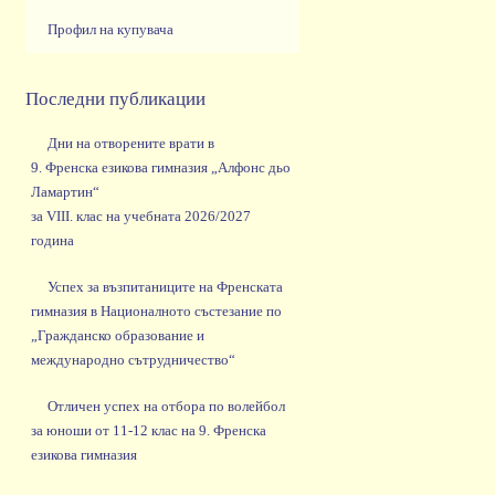
Профил на купувача
Последни публикации
Дни на отворените врати в
9. Френска езикова гимназия „Алфонс дьо
Ламартин“
за VIII. клас на учебната 2026/2027
година
Успех за възпитаниците на Френската
гимназия в Националното състезание по
„Гражданско образование и
международно сътрудничество“
Отличен успех на отбора по волейбол
за юноши от 11-12 клас на 9. Френска
езикова гимназия