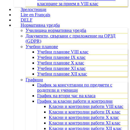
класиране за прием в VIII клас
Зрелостници
Lire en Français
DELF
Нормативна уредба
Училищна нормативна уредба
Документи, свързани с приложение на ОРЗД
(GDPR)
Учебни планове
Учебни планове VIII клас
Учебни планове IX клас
Учебни планове X клас
Учебни планове XI клас
Учебни планове XII клас
Графици
График за консултации по предмети с
родители и ученици
График на втори час на класа
График за класни работи и контролни
Класни и контролни работи VIII клас
Класни и контролни работи IX клас
Класни и контролни работи X клас
Класни и контролни работи XI клас
Класни и контролни работи XII клас