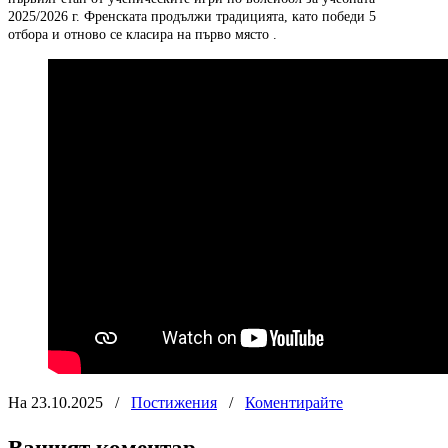
2025/2026
г
.
Френската
продължи
традицията
,
като
победи
5
отбора
и
отново
се
класира
на
първо
място
.
На 23.10.2025
/
Постижения
/
Коментирайте
Вашият коментар