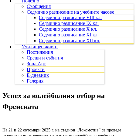
Полезно
Съобщения
Седмично разписание на учебните часове
Седмично разписание VIII кл.
Седмично разписание IX кл.
Седмично разписание X кл.
Седмично разписание XI кл.
Седмично разписание XII кл.
Училищен живот
Постижения
Срещи и събития
Зона Арт
Проекти
Е-дневник
Галерия
Успех за волейболния отбор на
Френската
На
21
и
22
октомври
2025
г
.
на
стадион
„
Локомотив
“
се
проведе
първият
етап
от
ученическите
игри
по
волейбол
за
учебната