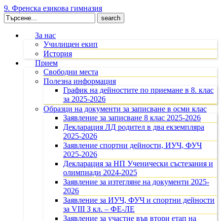
9. Френска езикова гимназия
Search
for:
За нас
Училищен екип
История
Прием
Свободни места
Полезна информация
График на дейностите по приемане в 8. клас
за 2025-2026
Образци на документи за записване в осми клас
Заявление за записване 8 клас 2025-2026
Декларация ЛД родител в два екземпляра
2025-2026
Заявление спортни дейности, ИУЧ, ФУЧ
2025-2026
Декларация за НП Ученически състезания и
олимпиади 2024-2025
Заявление за изтегляне на документи 2025-
2026
Заявление за ИУЧ, ФУЧ и спортни дейности
за VIII З кл. – ФЕ-ЛЕ
Заявление за участие във втори етап на