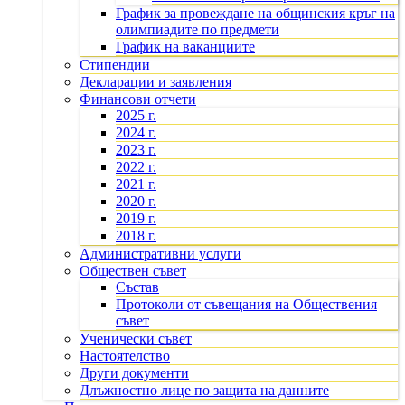
График за провеждане на общинския кръг на
олимпиадите по предмети
График на ваканциите
Стипендии
Декларации и заявления
Финансови отчети
2025 г.
2024 г.
2023 г.
2022 г.
2021 г.
2020 г.
2019 г.
2018 г.
Административни услуги
Обществен съвет
Състав
Протоколи от съвещания на Обществения
съвет
Ученически съвет
Настоятелство
Други документи
Длъжностно лице по защита на данните