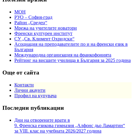
МОН
РУО – София-град
Район „Средец“
Мрежа на учителите новатори
Френски културен институт
СУ „Св. Климент Охридски“
Асоциация на преподавателите по и на френски език в
България
Международна организация на франкофонията
Рейтинг на висшите училища в България за 2025 година
Още от сайта
Контакти
Лични акаунти
Профил на купувача
Последни публикации
Дни на отворените врати в
9. Френска езикова гимназия „Алфонс дьо Ламартин“
за VIII. клас на учебната 2026/2027 година