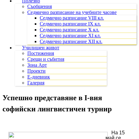
Полезно
Съобщения
Седмично разписание на учебните часове
Седмично разписание VIII кл.
Седмично разписание IX кл.
Седмично разписание X кл.
Седмично разписание XI кл.
Седмично разписание XII кл.
Училищен живот
Постижения
Срещи и събития
Зона Арт
Проекти
Е-дневник
Галерия
Успешно представяне в I-вия
софийски лингвистичен турнир
На 15
май се