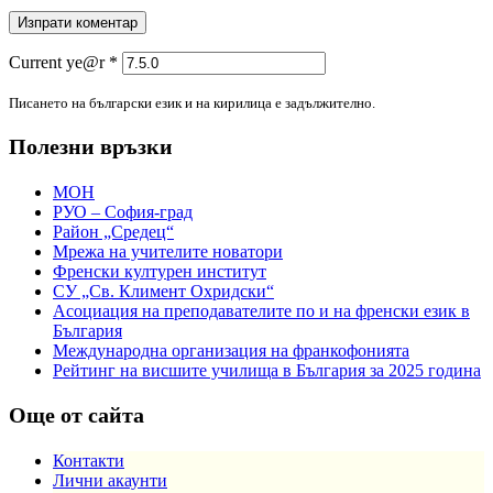
Current ye@r
*
Писането на български език и на кирилица е задължително.
Полезни връзки
МОН
РУО – София-град
Район „Средец“
Мрежа на учителите новатори
Френски културен институт
СУ „Св. Климент Охридски“
Асоциация на преподавателите по и на френски език в
България
Международна организация на франкофонията
Рейтинг на висшите училища в България за 2025 година
Още от сайта
Контакти
Лични акаунти