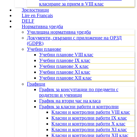
класиране за прием в VIII клас
Зрелостници
Lire en Français
DELF
Нормативна уредба
Училищна нормативна уредба
Документи, свързани с приложение на ОРЗД
(GDPR)
Учебни планове
Учебни планове VIII клас
Учебни планове IX клас
Учебни планове X клас
Учебни планове XI клас
Учебни планове XII клас
Графици
График за консултации по предмети с
родители и ученици
График на втори час на класа
График за класни работи и контролни
Класни и контролни работи VIII клас
Класни и контролни работи IX клас
Класни и контролни работи X клас
Класни и контролни работи XI клас
Класни и контролни работи XII клас