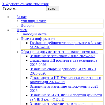
9. Френска езикова гимназия
Search
for:
За нас
Училищен екип
История
Прием
Свободни места
Полезна информация
График на дейностите по приемане в 8. клас
за 2025-2026
Образци на документи за записване в осми клас
Заявление за записване 8 клас 2025-2026
Декларация ЛД родител в два екземпляра
2025-2026
Заявление спортни дейности, ИУЧ, ФУЧ
2025-2026
Декларация за НП Ученически състезания и
олимпиади 2024-2025
Заявление за изтегляне на документи 2025-
2026
Заявление за ИУЧ, ФУЧ и спортни дейности
за VIII З кл. – ФЕ-ЛЕ
Заявление за участие във втори етап на