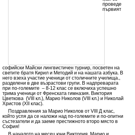
проведе
първият
софийски Майски лингвистичен турнир, посветен на
светите братя Кирил и Методий и на нашата азбука. В
него взеха участие ученици от столичните училища.,
разделени в две възрастови групи. В надпреварата
при по-големите
– 8-12 клас се включиха успешно
трима ученици от Френската гимназия. Виктория
Цветкова
(
VIII
кл.), Марио Николов (
VIII
кл.) и Николай
Христов (
XII
клас).
Поздравления за Марио Николов от
VIII
Д клас,
който успя да се наложи над по-големите и по-опитни
състезатели и да заеме престижното второ място в
София!
В началото на месец юни Виктория, Марио и