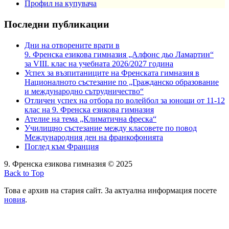
Профил на купувача
Последни публикации
Дни на отворените врати в
9. Френска езикова гимназия „Алфонс дьо Ламартин“
за VIII. клас на учебната 2026/2027 година
Успех за възпитаниците на Френската гимназия в
Националното състезание по „Гражданско образование
и международно сътрудничество“
Отличен успех на отбора по волейбол за юноши от 11-12
клас на 9. Френска езикова гимназия
Ателие на тема „Климатична фреска“
Училищно състезание между класовете по повод
Международния ден на франкофонията
Поглед към Франция
9. Френска езикова гимназия © 2025
Back to Top
Това е архив на стария сайт. За актуална информация посете
новия
.