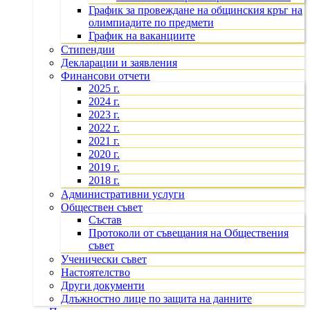
График за провеждане на общинския кръг на
олимпиадите по предмети
График на ваканциите
Стипендии
Декларации и заявления
Финансови отчети
2025 г.
2024 г.
2023 г.
2022 г.
2021 г.
2020 г.
2019 г.
2018 г.
Административни услуги
Обществен съвет
Състав
Протоколи от съвещания на Обществения
съвет
Ученически съвет
Настоятелство
Други документи
Длъжностно лице по защита на данните