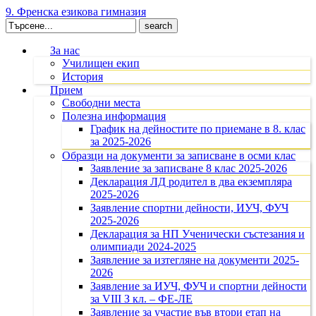
9. Френска езикова гимназия
Search
for:
За нас
Училищен екип
История
Прием
Свободни места
Полезна информация
График на дейностите по приемане в 8. клас
за 2025-2026
Образци на документи за записване в осми клас
Заявление за записване 8 клас 2025-2026
Декларация ЛД родител в два екземпляра
2025-2026
Заявление спортни дейности, ИУЧ, ФУЧ
2025-2026
Декларация за НП Ученически състезания и
олимпиади 2024-2025
Заявление за изтегляне на документи 2025-
2026
Заявление за ИУЧ, ФУЧ и спортни дейности
за VIII З кл. – ФЕ-ЛЕ
Заявление за участие във втори етап на