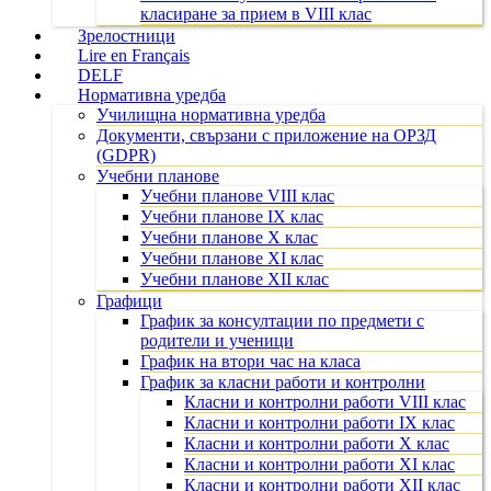
класиране за прием в VIII клас
Зрелостници
Lire en Français
DELF
Нормативна уредба
Училищна нормативна уредба
Документи, свързани с приложение на ОРЗД
(GDPR)
Учебни планове
Учебни планове VIII клас
Учебни планове IX клас
Учебни планове X клас
Учебни планове XI клас
Учебни планове XII клас
Графици
График за консултации по предмети с
родители и ученици
График на втори час на класа
График за класни работи и контролни
Класни и контролни работи VIII клас
Класни и контролни работи IX клас
Класни и контролни работи X клас
Класни и контролни работи XI клас
Класни и контролни работи XII клас