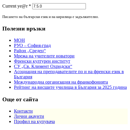
Current ye@r
*
Писането на български език и на кирилица е задължително.
Полезни връзки
МОН
РУО – София-град
Район „Средец“
Мрежа на учителите новатори
Френски културен институт
СУ „Св. Климент Охридски“
Асоциация на преподавателите по и на френски език в
България
Международна организация на франкофонията
Рейтинг на висшите училища в България за 2025 година
Още от сайта
Контакти
Лични акаунти
Профил на купувача