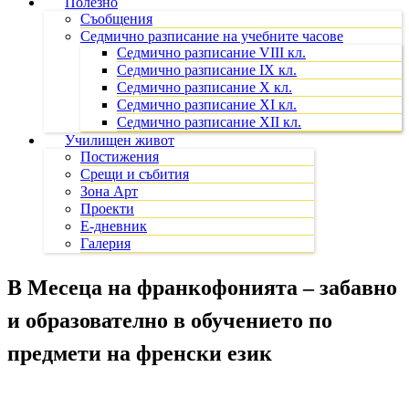
Полезно
Съобщения
Седмично разписание на учебните часове
Седмично разписание VIII кл.
Седмично разписание IX кл.
Седмично разписание X кл.
Седмично разписание XI кл.
Седмично разписание XII кл.
Училищен живот
Постижения
Срещи и събития
Зона Арт
Проекти
Е-дневник
Галерия
В Месеца на франкофонията – забавно
и образователно в обучението по
предмети на френски език