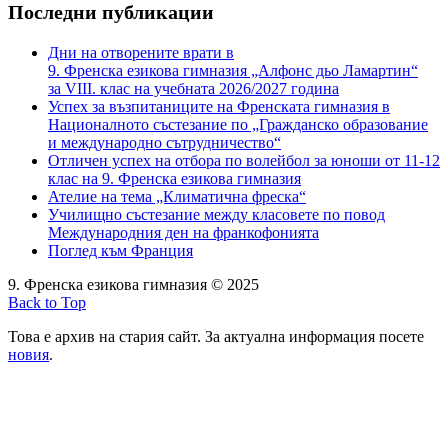
Последни публикации
Дни на отворените врати в
9. Френска езикова гимназия „Алфонс дьо Ламартин“
за VIII. клас на учебната 2026/2027 година
Успех за възпитаниците на Френската гимназия в
Националното състезание по „Гражданско образование
и международно сътрудничество“
Отличен успех на отбора по волейбол за юноши от 11-12
клас на 9. Френска езикова гимназия
Ателие на тема „Климатична фреска“
Училищно състезание между класовете по повод
Международния ден на франкофонията
Поглед към Франция
9. Френска езикова гимназия © 2025
Back to Top
Това е архив на стария сайт. За актуална информация посете
новия
.