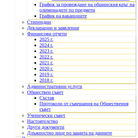
График за провеждане на общинския кръг на
олимпиадите по предмети
График на ваканциите
Стипендии
Декларации и заявления
Финансови отчети
2025 г.
2024 г.
2023 г.
2022 г.
2021 г.
2020 г.
2019 г.
2018 г.
Административни услуги
Обществен съвет
Състав
Протоколи от съвещания на Обществения
съвет
Ученически съвет
Настоятелство
Други документи
Длъжностно лице по защита на данните