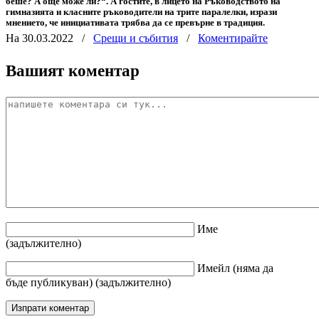
беше? А още може ли?“. А гостите, в лицето на Ръководството на
гимназията и класните ръководители на трите паралелки, изрази
мнението, че инициативата трябва да се превърне в традиция.
На 30.03.2022
/
Срещи и събития
/
Коментирайте
Вашият коментар
Име
(задължително)
Имейл
(няма да
бъде публикуван)
(задължително)