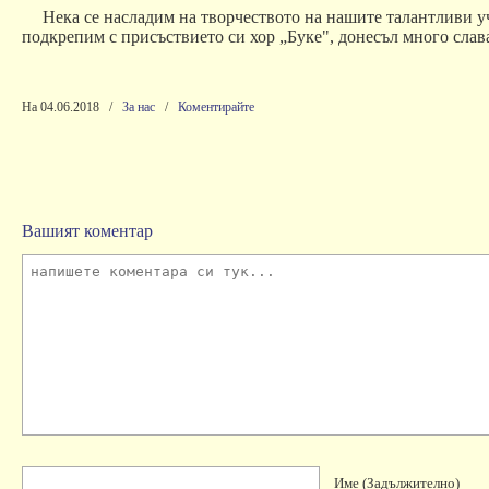
Нека
се
насладим
на
творчеството
на
нашите
талантливи
у
подкрепим
с
присъствието
си
хор
„
Буке
",
донесъл
много
слав
На 04.06.2018
/
За нас
/
Коментирайте
Вашият коментар
Име
(задължително)