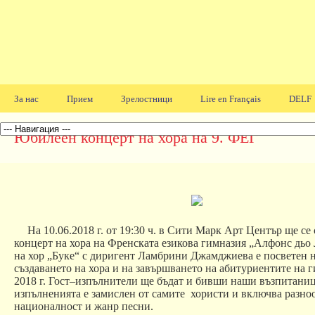
За нас
Прием
Зрелостници
Lire en Français
DELF
Навигация
Юбилеен концерт на хора на 9. ФЕГ
На
10.06.2018
г
.
от
19:30
ч.
в
Сити
Марк
Арт
Център
ще
се
концерт
на
хора
на
Френската
езикова
гимназия
„
Алфонс
дьо
на
хор
„
Буке
“
с
диригент
Ламбрини
Джамджиева
е
посветен
създаването
на
хора
и
на
завършването
на
абитуриентите
на
г
2018
г
.
Гост
–
изпълнители
ще
бъдат
и
бивши
наши
възпитани
изпълненията
е
замислен
от
самите
хористи
и
включва
разно
националност
и
жанр
песни
.