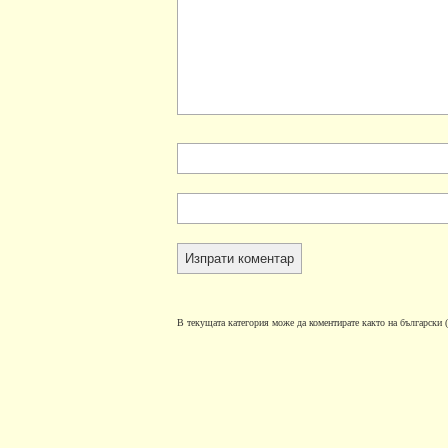
В текущата категория може да коментирате както на български (