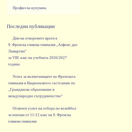
Профил на купувача
Последни публикации
Дни на отворените врати в
9. Френска езикова гимназия „Алфонс дьо
Ламартин“
за VIII. клас на учебната 2026/2027
година
Успех за възпитаниците на Френската
гимназия в Националното състезание по
„Гражданско образование и
международно сътрудничество“
Отличен успех на отбора по волейбол
за юноши от 11-12 клас на 9. Френска
езикова гимназия