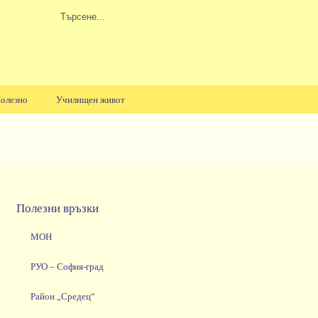
олезно
Училищен живот
Полезни връзки
МОН
РУО – София-град
Район „Средец“