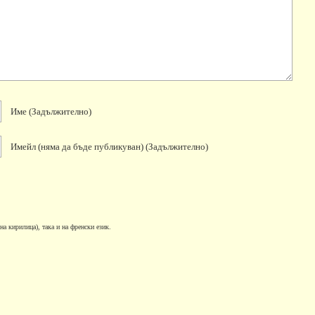
Име
(задължително)
Имейл
(няма да бъде публикуван)
(задължително)
на кирилица), така и на френски език.