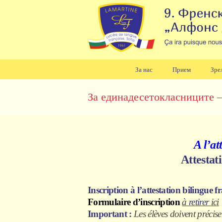
За нас
Прием
Зре
Навигация
За единадесетокласниците 
A l’at
A
ttesta
Inscription à l’attestation bilingue
Formulaire d’inscription
à
retirer
ici
Important :
Les élèves doivent précis