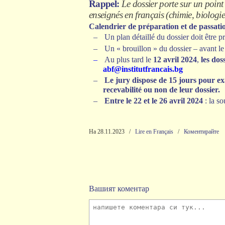
Rappel:
Le dossier porte sur un point
enseignés en français (chimie, biologie
Calendrier de préparation et de passati
–
Un plan détaillé du dossier doit être p
–
Un « brouillon » du dossier – avant l
–
Au plus tard le
12 avril 2024
,
les dos
abf@institutfrancais.bg
–
Le jury dispose de 15 jours pour exa
recevabilité ou non de leur dossier.
–
Entre le 22 et le 26 avril 2024
: la s
На 28.11.2023
/
Lire en Français
/
Коментирайте
Вашият коментар