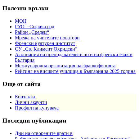
Полезни връзки
МОН
РУО – София-град
Район „Средец“
Мрежа на учителите новатори
Френски културен институт
СУ „Св. Климент Охридски“
Асоциация на преподавателите по и на френски език в
България
Международна организация на франкофонията
Рейтинг на висшите училища в България за 2025 година
Още от сайта
Контакти
Лични акаунти
Профил на купувача
Последни публикации
Дни на отворените врати в
9. Френска езикова гимназия „Алфонс дьо Ламартин“