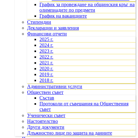
График за провеждане на общинския кръг на
олимпиадите по предмети
График на ваканциите
Стипендии
Декларации и заявления
Финансови отчети
2025 г.
2024 г.
2023 г.
2022 г.
2021 г.
2020 г.
2019 г.
2018 г.
Административни услуги
Обществен съвет
Състав
Протоколи от съвещания на Обществения
съвет
Ученически съвет
Настоятелство
Други документи
Длъжностно лице по защита на данните