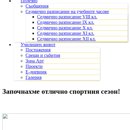
Полезно
Съобщения
Седмично разписание на учебните часове
Седмично разписание VIII кл.
Седмично разписание IX кл.
Седмично разписание X кл.
Седмично разписание XI кл.
Седмично разписание XII кл.
Училищен живот
Постижения
Срещи и събития
Зона Арт
Проекти
Е-дневник
Галерия
Започнахме отлично спортния сезон!