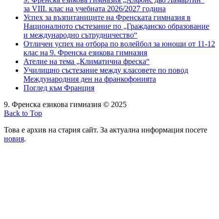
за VIII. клас на учебната 2026/2027 година
Успех за възпитаниците на Френската гимназия в
Националното състезание по „Гражданско образование
и международно сътрудничество“
Отличен успех на отбора по волейбол за юноши от 11-12
клас на 9. Френска езикова гимназия
Ателие на тема „Климатична фреска“
Училищно състезание между класовете по повод
Международния ден на франкофонията
Поглед към Франция
9. Френска езикова гимназия © 2025
Back to Top
Това е архив на стария сайт. За актуална информация посете
новия
.