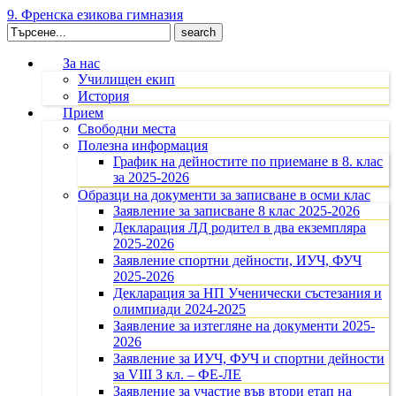
9. Френска езикова гимназия
Search
for:
За нас
Училищен екип
История
Прием
Свободни места
Полезна информация
График на дейностите по приемане в 8. клас
за 2025-2026
Образци на документи за записване в осми клас
Заявление за записване 8 клас 2025-2026
Декларация ЛД родител в два екземпляра
2025-2026
Заявление спортни дейности, ИУЧ, ФУЧ
2025-2026
Декларация за НП Ученически състезания и
олимпиади 2024-2025
Заявление за изтегляне на документи 2025-
2026
Заявление за ИУЧ, ФУЧ и спортни дейности
за VIII З кл. – ФЕ-ЛЕ
Заявление за участие във втори етап на