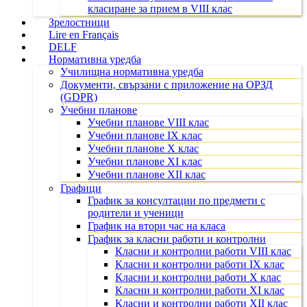
класиране за прием в VIII клас
Зрелостници
Lire en Français
DELF
Нормативна уредба
Училищна нормативна уредба
Документи, свързани с приложение на ОРЗД
(GDPR)
Учебни планове
Учебни планове VIII клас
Учебни планове IX клас
Учебни планове X клас
Учебни планове XI клас
Учебни планове XII клас
Графици
График за консултации по предмети с
родители и ученици
График на втори час на класа
График за класни работи и контролни
Класни и контролни работи VIII клас
Класни и контролни работи IX клас
Класни и контролни работи X клас
Класни и контролни работи XI клас
Класни и контролни работи XII клас